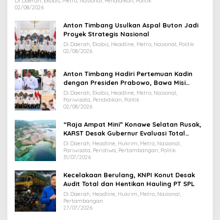
Di Daerah, Ekobis, Metro, Nasional, Pendidikan, Politik
02/08/2026
Anton Timbang Usulkan Aspal Buton Jadi
Proyek Strategis Nasional
Di Daerah, Ekobis, Headline, Metro, Nasional, Politik
02/08/2026
Anton Timbang Hadiri Pertemuan Kadin
dengan Presiden Prabowo, Bawa Misi
Majukan Ekonomi Sultra
Di Daerah, Ekobis, Headline, Metro, Nasional,
Pariwisata, Pendidikan, Politik
02/08/2026
“Raja Ampat Mini” Konawe Selatan Rusak,
KARST Desak Gubernur Evaluasi Total
Dispar Sultra
Di Daerah, Headline, Hukrim, Metro, Nasional,
Pariwisata, Peristiwa, Pertambangan, Politik
31/07/2026
Kecelakaan Berulang, KNPI Konut Desak
Audit Total dan Hentikan Hauling PT SPL
Di Daerah, Headline, Hukrim, Metro, Nasional,
Pertambangan
27/07/2026