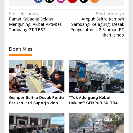
N
Pos sebelumnya
Pos berikutnya
Pantai Kabaena Selatan
Ampuh Sultra Kembali
a
Menguning, Akibat Aktivitas
Sambangi Kejagung, Desak
v
Tambang PT TBS?
Pengusutan IUP Siluman PT
Hikari Jeindo
i
g
Don't Miss
a
s
i
p
o
s
Gempur Sultra Desak Polda
“Tak Ada yang Kebal
Periksa Istri Suparjo dan
Hukum!” GEMPUR SULTRA
Segera Tahan Tersangka
Geruduk Kantor Fajar S
Kasus Tambang Ilegal
Tanawali dan PT
Tadisangka, Siap Kuasai
Lahan Puuwatu