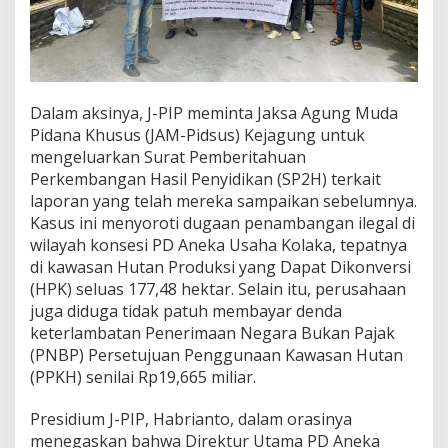
K
o
r
u
p
s
Dalam aksinya, J-PIP meminta Jaksa Agung Muda
i
Pidana Khusus (JAM-Pidsus) Kejagung untuk
d
mengeluarkan Surat Pemberitahuan
i
Perkembangan Hasil Penyidikan (SP2H) terkait
P
D
laporan yang telah mereka sampaikan sebelumnya.
A
Kasus ini menyoroti dugaan penambangan ilegal di
n
wilayah konsesi PD Aneka Usaha Kolaka, tepatnya
e
di kawasan Hutan Produksi yang Dapat Dikonversi
k
a
(HPK) seluas 177,48 hektar. Selain itu, perusahaan
U
juga diduga tidak patuh membayar denda
s
keterlambatan Penerimaan Negara Bukan Pajak
a
(PNBP) Persetujuan Penggunaan Kawasan Hutan
h
(PPKH) senilai Rp19,665 miliar.
a
K
o
Presidium J-PIP, Habrianto, dalam orasinya
l
menegaskan bahwa Direktur Utama PD Aneka