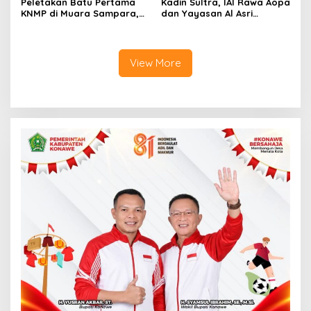
Peletakan Batu Pertama
Kadin Sultra, IAI Rawa Aopa
KNMP di Muara Sampara,
dan Yayasan Al Asri
Wabup Konawe Ajak Desa
Bersinergi Cetak Lulusan
Jemput Program Pusat
Siap Kerja
View More