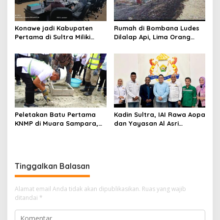
Konawe jadi Kabupaten
Rumah di Bombana Ludes
Pertama di Sultra Miliki
Dilalap Api, Lima Orang
Aplikasi Perpustakaan
Satu Keluarga Meninggal
Digital, DPRD Restui
Dunia
Anggaran Rp200 Juta
Peletakan Batu Pertama
Kadin Sultra, IAI Rawa Aopa
KNMP di Muara Sampara,
dan Yayasan Al Asri
Wabup Konawe Ajak Desa
Bersinergi Cetak Lulusan
Jemput Program Pusat
Siap Kerja
Tinggalkan Balasan
Alamat email Anda tidak akan dipublikasikan.
Ruas yang wajib
ditandai
*