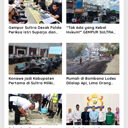
Gempur Sultra Desak Polda
“Tak Ada yang Kebal
Periksa Istri Suparjo dan
Hukum!” GEMPUR SULTRA
Segera Tahan Tersangka
Geruduk Kantor Fajar S
Kasus Tambang Ilegal
Tanawali dan PT
Tadisangka, Siap Kuasai
Lahan Puuwatu
Konawe jadi Kabupaten
Rumah di Bombana Ludes
Pertama di Sultra Miliki
Dilalap Api, Lima Orang
Aplikasi Perpustakaan
Satu Keluarga Meninggal
Digital, DPRD Restui
Dunia
Anggaran Rp200 Juta