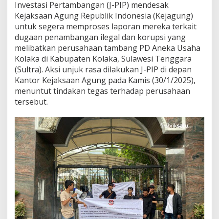
Investasi Pertambangan (J-PIP) mendesak
u
Kejaksaan Agung Republik Indonesia (Kejagung)
g
a
untuk segera memproses laporan mereka terkait
a
dugaan penambangan ilegal dan korupsi yang
n
melibatkan perusahaan tambang PD Aneka Usaha
P
Kolaka di Kabupaten Kolaka, Sulawesi Tenggara
e
n
(Sultra). Aksi unjuk rasa dilakukan J-PIP di depan
a
Kantor Kejaksaan Agung pada Kamis (30/1/2025),
m
menuntut tindakan tegas terhadap perusahaan
b
tersebut.
a
n
g
a
n
I
l
e
g
a
l
d
a
n