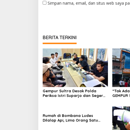
Simpan nama, email, dan situs web saya pa
BERITA TERKINI
Gempur Sultra Desak Polda
“Tak Ada
Periksa Istri Suparjo dan Segera
GEMPUR 
Tahan Tersangka Kasus Tambang
Fajar S 
Ilegal
Tadisang
Puuwatu
Rumah di Bombana Ludes
Dilalap Api, Lima Orang Satu
Keluarga Meninggal Dunia