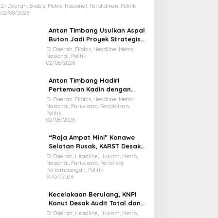
2026
Di Daerah, Ekobis, Metro, Nasional, Pendidikan, Politik
02/08/2026
Anton Timbang Usulkan Aspal
Buton Jadi Proyek Strategis
Nasional
Di Daerah, Ekobis, Headline, Metro,
Nasional, Politik
02/08/2026
Anton Timbang Hadiri
Pertemuan Kadin dengan
Presiden Prabowo, Bawa Misi
Di Daerah, Ekobis, Headline, Metro,
Nasional, Pariwisata, Pendidikan,
Majukan Ekonomi Sultra
Politik
02/08/2026
“Raja Ampat Mini” Konawe
Selatan Rusak, KARST Desak
Gubernur Evaluasi Total
Di Daerah, Headline, Hukrim, Metro,
Nasional, Pariwisata, Peristiwa,
Dispar Sultra
Pertambangan, Politik
31/07/2026
Kecelakaan Berulang, KNPI
Konut Desak Audit Total dan
Hentikan Hauling PT SPL
Di Daerah, Headline, Hukrim, Metro,