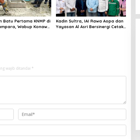
n Batu Pertama KNMP di
Kadin Sultra, IAI Rawa Aopa dan
ampara, Wabup Konawe
Yayasan Al Asri Bersinergi Cetak
a Jemput Program
Lulusan Siap Kerja
ng wajib ditandai
*