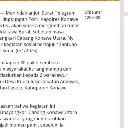
— Menindaklanjuti Surat Telegram
di lingkungan Polri, Kapolres Konawe
 S.I.K., akan segera mengemban tugas
lda Jawa Barat. Sebelum masa
angkari Cabang Konawe Utara, Ny.
 kegiatan sosial bertajuk “Bantuan
 Senin (6/1/2025).
pembagian 30 paket sembako
da masyarakat kurang mampu dan
disalurkan kepada 6 warakawuri
di Desa Puusuli, Kecamatan Andowia,
tan Lasolo, Kabupaten Konawe
askan bahwa kegiatan ini
 Bhayangkari Cabang Konawe Utara
masyarakat yang membutuhkan.
menjadi momen pamit sebelum ia