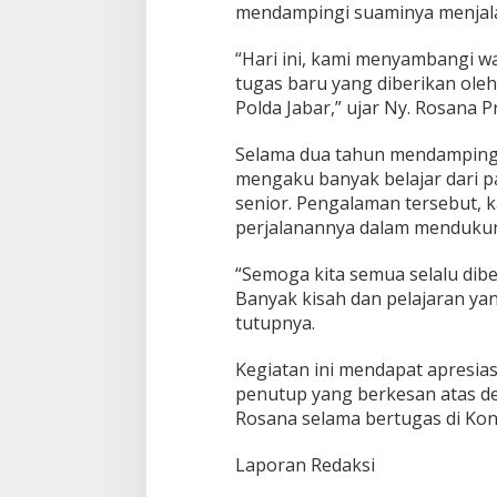
n
mendampingi suaminya menjala
d
a
“Hari ini, kami menyambangi w
h
tugas baru yang diberikan ole
T
Polda Jabar,” ujar Ny. Rosana P
u
g
a
Selama dua tahun mendampingi
s
mengaku banyak belajar dari 
senior. Pengalaman tersebut, k
perjalanannya dalam mendukun
“Semoga kita semua selalu diber
Banyak kisah dan pelajaran ya
tutupnya.
Kegiatan ini mendapat apresias
penutup yang berkesan atas de
Rosana selama bertugas di Kon
Laporan Redaksi