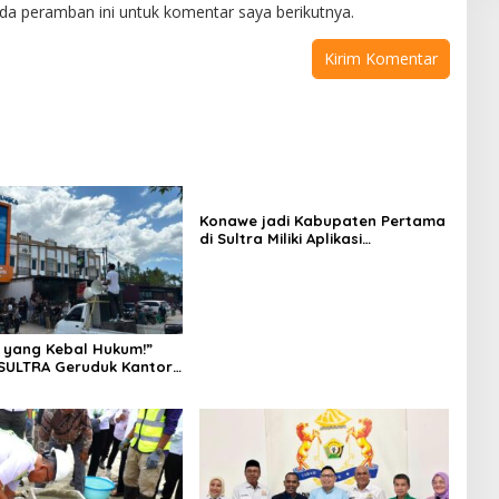
da peramban ini untuk komentar saya berikutnya.
Konawe jadi Kabupaten Pertama
di Sultra Miliki Aplikasi
Perpustakaan Digital, DPRD
Restui Anggaran Rp200 Juta
 yang Kebal Hukum!”
SULTRA Geruduk Kantor
Tanawali dan PT
ka, Siap Kuasai Lahan