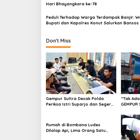
s
Hari Bhayangkara ke-78
Peduli Terhadap Warga Terdampak Banjir: Wa
Bupati dan Kapolres Konut Salurkan Bansos
Don't Miss
Gempur Sultra Desak Polda
“Tak Ada
Periksa Istri Suparjo dan Segera
GEMPUR 
Tahan Tersangka Kasus Tambang
Fajar S 
Ilegal
Tadisang
Puuwatu
Rumah di Bombana Ludes
Dilalap Api, Lima Orang Satu
Keluarga Meninggal Dunia