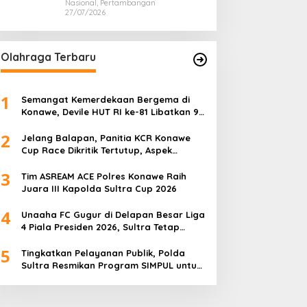
Nasional, Pertambangan
27/07/2026
Olahraga Terbaru
1
Semangat Kemerdekaan Bergema di
Konawe, Devile HUT RI ke-81 Libatkan 98
Barisan
2
Jelang Balapan, Panitia KCR Konawe
Cup Race Dikritik Tertutup, Aspek
Keselamatan Dipertanyakan
3
Tim ASREAM ACE Polres Konawe Raih
Juara III Kapolda Sultra Cup 2026
4
Unaaha FC Gugur di Delapan Besar Liga
4 Piala Presiden 2026, Sultra Tetap
Bangga
5
Tingkatkan Pelayanan Publik, Polda
Sultra Resmikan Program SIMPUL untuk
Masyarakat Pesisir