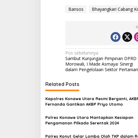
Bansos
Bhayangkari Cabang K
I
N
Pos sebelumnya
Sambut Kunjungan Pimpinan DPRD
a
Morowali, I Made Asmaya: Sinergi
v
dalam Pengelolaan Sektor Pertanian
i
Related Posts
g
a
Kapolres Konawe Utara Resmi Berganti, AKB
s
Fernanda Gantikan AKBP Priyo Utomo
i
Polres Konawe Utara Mantapkan Kesiapan
p
Pengamanan Pilkada Serentak 2024
o
Polres Konut Gelar Lomba Olah TKP dalam 