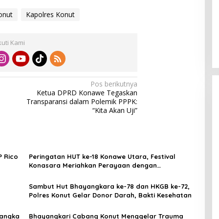
onut
Kapolres Konut
kuti Kami
Pos berikutnya
Ketua DPRD Konawe Tegaskan
Transparansi dalam Polemik PPPK:
“Kita Akan Uji”
P Rico
Peringatan HUT ke-18 Konawe Utara, Festival
Konasara Meriahkan Perayaan dengan
Pengamanan Ketat
Sambut Hut Bhayangkara ke-78 dan HKGB ke-72,
Polres Konut Gelar Donor Darah, Bakti Kesehatan
Rangka
Bhayangkari Cabang Konut Menggelar Trauma