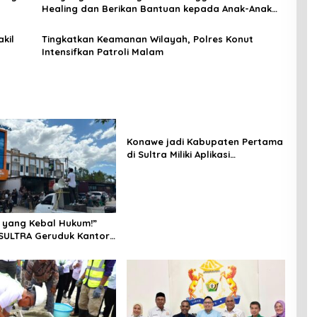
Healing dan Berikan Bantuan kepada Anak-Anak
Korban Banjir
kil
Tingkatkan Keamanan Wilayah, Polres Konut
Intensifkan Patroli Malam
Konawe jadi Kabupaten Pertama
di Sultra Miliki Aplikasi
Perpustakaan Digital, DPRD
Restui Anggaran Rp200 Juta
 yang Kebal Hukum!”
SULTRA Geruduk Kantor
Tanawali dan PT
ka, Siap Kuasai Lahan