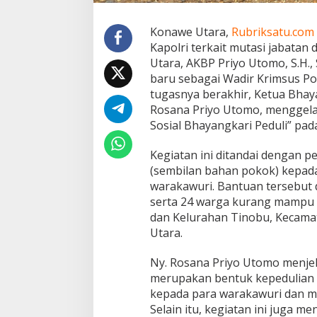
g
k
a
Konawe Utara,
Rubriksatu.com
r
Kapolri terkait mutasi jabatan 
i
Utara, AKBP Priyo Utomo, S.H.,
G
baru sebagai Wadir Krimsus Po
e
tugasnya berakhir, Ketua Bhay
l
a
Rosana Priyo Utomo, menggelar
r
Sosial Bhayangkari Peduli” pada
B
a
Kegiatan ini ditandai dengan 
n
(sembilan bahan pokok) kepa
s
o
warakawuri. Bantuan tersebut 
s
serta 24 warga kurang mampu 
S
dan Kelurahan Tinobu, Kecama
e
Utara.
b
e
l
Ny. Rosana Priyo Utomo menjel
u
merupakan bentuk kepedulian
m
kepada para warakawuri dan 
P
Selain itu, kegiatan ini juga 
i