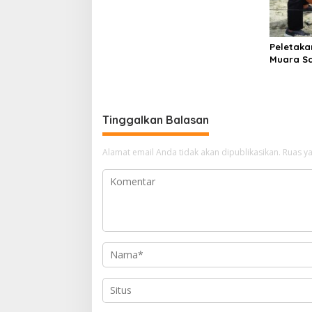
Peletaka
Muara S
Ajak Des
Pusat
Tinggalkan Balasan
Alamat email Anda tidak akan dipublikasikan.
Ruas ya