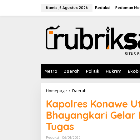
L
e
Kamis, 6 Agustus 2026
Redaksi
Pedoman Med
w
a
t
i
k
e
k
o
n
t
e
Metro
Daerah
Politik
Hukrim
Ekobi
n
Homepage
/
Daerah
K
a
Kapolres Konawe Ut
p
o
Bhayangkari Gelar
l
r
Tugas
e
s
K
Redaksi
06/01/2025