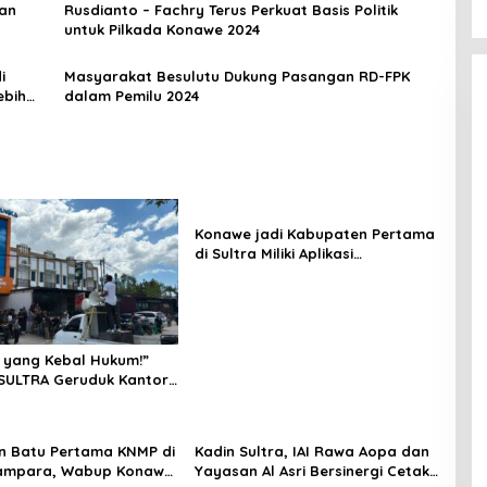
gan
Rusdianto – Fachry Terus Perkuat Basis Politik
untuk Pilkada Konawe 2024
i
Masyarakat Besulutu Dukung Pasangan RD-FPK
ebih
dalam Pemilu 2024
Konawe jadi Kabupaten Pertama
di Sultra Miliki Aplikasi
Perpustakaan Digital, DPRD
Restui Anggaran Rp200 Juta
 yang Kebal Hukum!”
SULTRA Geruduk Kantor
Tanawali dan PT
ka, Siap Kuasai Lahan
n Batu Pertama KNMP di
Kadin Sultra, IAI Rawa Aopa dan
ampara, Wabup Konawe
Yayasan Al Asri Bersinergi Cetak