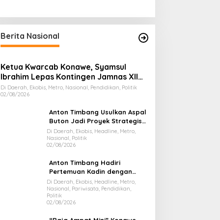
Berita Nasional
Ketua Kwarcab Konawe, Syamsul
Ibrahim Lepas Kontingen Jamnas XII
2026
Di Daerah, Ekobis, Metro, Nasional, Pendidikan, Politik
02/08/2026
Anton Timbang Usulkan Aspal
Buton Jadi Proyek Strategis
Nasional
Di Daerah, Ekobis, Headline, Metro,
Nasional, Politik
02/08/2026
Anton Timbang Hadiri
Pertemuan Kadin dengan
Presiden Prabowo, Bawa Misi
Di Daerah, Ekobis, Headline, Metro,
Nasional, Pariwisata, Pendidikan,
Majukan Ekonomi Sultra
Politik
02/08/2026