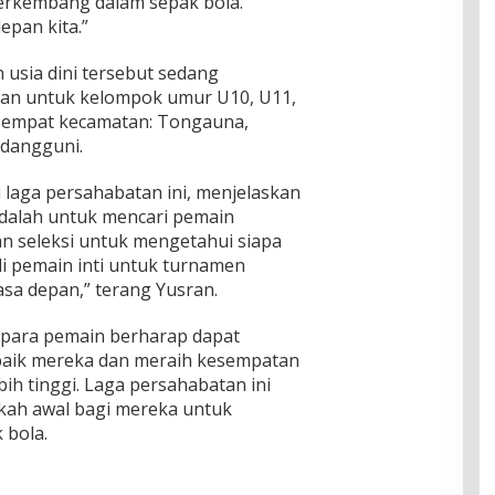
erkembang dalam sepak bola.
pan kita.”
 usia dini tersebut sedang
an untuk kelompok umur U10, U11,
n empat kecamatan: Tongauna,
adangguni.
laga persahabatan ini, menjelaskan
adalah untuk mencari pemain
an seleksi untuk mengetahui siapa
di pemain inti untuk turnamen
sa depan,” terang Yusran.
 para pemain berharap dapat
ik mereka dan meraih kesempatan
bih tinggi. Laga persahabatan ini
kah awal bagi mereka untuk
 bola.