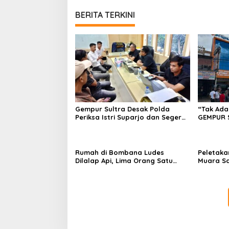
BERITA TERKINI
Gempur Sultra Desak Polda
“Tak Ada
Periksa Istri Suparjo dan Segera
GEMPUR 
Tahan Tersangka Kasus Tambang
Fajar S 
Ilegal
Tadisang
Puuwatu
Rumah di Bombana Ludes
Peletaka
Dilalap Api, Lima Orang Satu
Muara S
Keluarga Meninggal Dunia
Ajak Des
Pusat