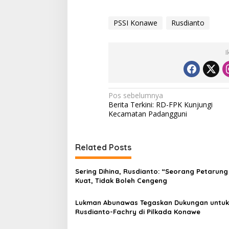
PSSI Konawe
Rusdianto
I
N
Pos sebelumnya
Berita Terkini: RD-FPK Kunjungi
a
Kecamatan Padangguni
v
i
Related Posts
g
a
Sering Dihina, Rusdianto: “Seorang Petarung
s
Kuat, Tidak Boleh Cengeng
i
Lukman Abunawas Tegaskan Dukungan untuk
p
Rusdianto-Fachry di Pilkada Konawe
o