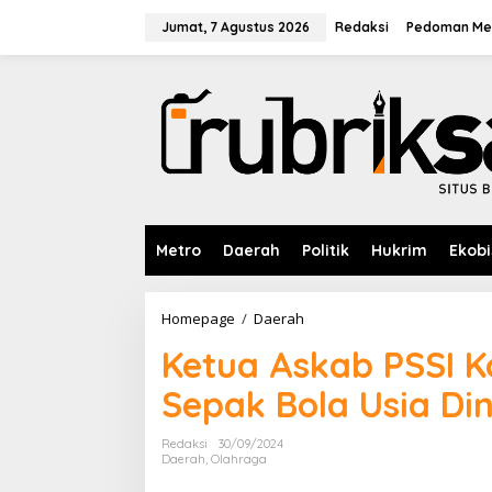
L
e
Jumat, 7 Agustus 2026
Redaksi
Pedoman Med
w
a
t
i
k
e
k
o
n
t
e
Metro
Daerah
Politik
Hukrim
Ekobi
n
Homepage
/
Daerah
K
e
Ketua Askab PSSI 
t
u
Sepak Bola Usia Di
a
A
s
Redaksi
30/09/2024
k
Daerah
,
Olahraga
a