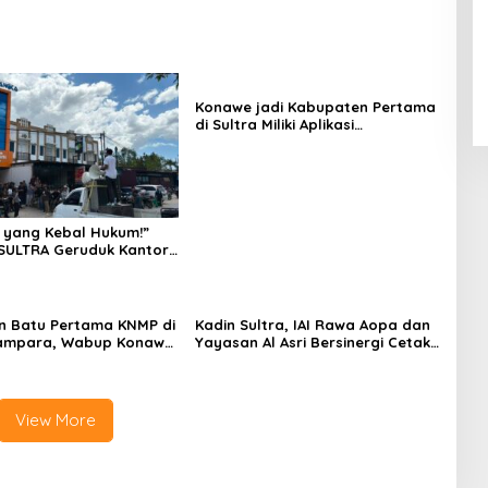
Konawe jadi Kabupaten Pertama
di Sultra Miliki Aplikasi
Perpustakaan Digital, DPRD
Restui Anggaran Rp200 Juta
 yang Kebal Hukum!”
SULTRA Geruduk Kantor
Tanawali dan PT
ka, Siap Kuasai Lahan
n Batu Pertama KNMP di
Kadin Sultra, IAI Rawa Aopa dan
ampara, Wabup Konawe
Yayasan Al Asri Bersinergi Cetak
a Jemput Program
Lulusan Siap Kerja
View More