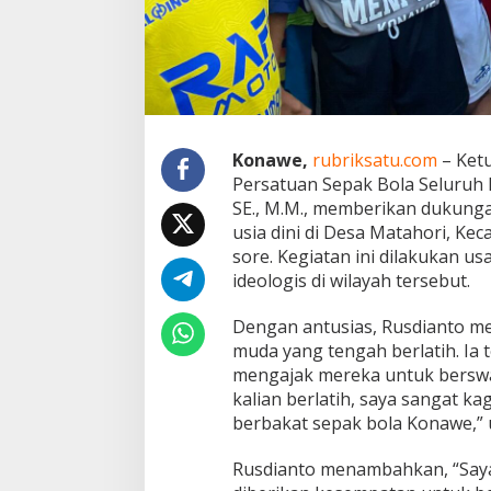
p
a
k
B
o
l
a
U
Konawe,
rubriksatu.com
– Ketu
s
Persatuan Sepak Bola Seluruh 
i
a
SE., M.M., memberikan dukung
D
usia dini di Desa Matahori, K
i
sore. Kegiatan ini dilakukan 
n
ideologis di wilayah tersebut.
i
d
i
Dengan antusias, Rusdianto me
P
muda yang tengah berlatih. Ia 
a
mengajak mereka untuk berswa
d
kalian berlatih, saya sangat kag
a
n
berbakat sepak bola Konawe,”
g
g
Rusdianto menambahkan, “Saya
u