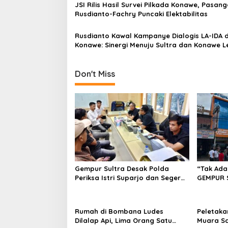
JSI Rilis Hasil Survei Pilkada Konawe, Pasan
s
Rusdianto-Fachry Puncaki Elektabilitas
Rusdianto Kawal Kampanye Dialogis LA-IDA d
Konawe: Sinergi Menuju Sultra dan Konawe L
Baik
Don't Miss
Gempur Sultra Desak Polda
“Tak Ada
Periksa Istri Suparjo dan Segera
GEMPUR 
Tahan Tersangka Kasus Tambang
Fajar S 
Ilegal
Tadisang
Puuwatu
Rumah di Bombana Ludes
Peletaka
Dilalap Api, Lima Orang Satu
Muara S