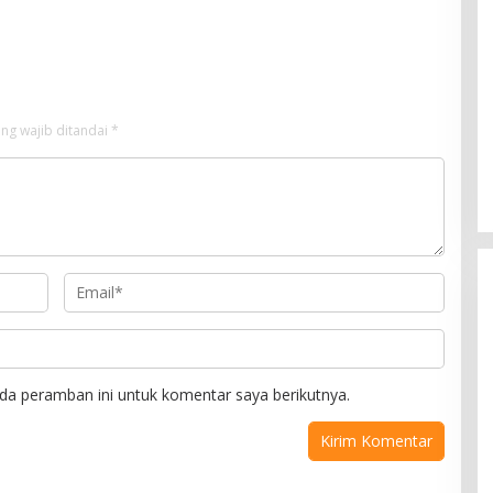
a Jemput Program
Lulusan Siap Kerja
ng wajib ditandai
*
da peramban ini untuk komentar saya berikutnya.