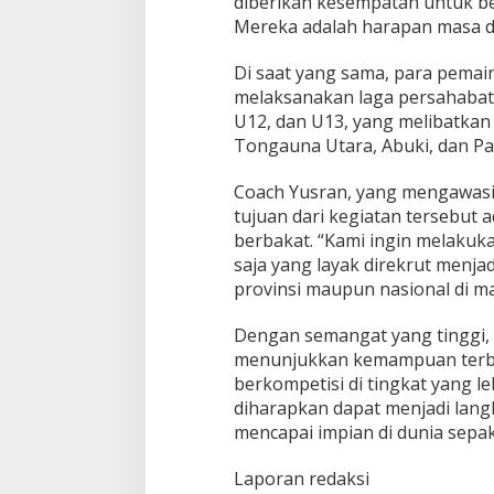
diberikan kesempatan untuk b
n
Mereka adalah harapan masa de
i
Di saat yang sama, para pemain
melaksanakan laga persahabat
U12, dan U13, yang melibatka
Tongauna Utara, Abuki, dan P
Coach Yusran, yang mengawasi 
tujuan dari kegiatan tersebut 
berbakat. “Kami ingin melakuk
saja yang layak direkrut menja
provinsi maupun nasional di ma
Dengan semangat yang tinggi,
menunjukkan kemampuan terba
berkompetisi di tingkat yang le
diharapkan dapat menjadi lang
mencapai impian di dunia sepak
Laporan redaksi