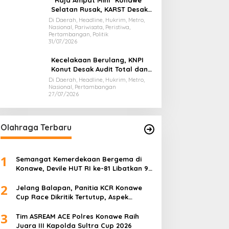
“Raja Ampat Mini” Konawe
Selatan Rusak, KARST Desak
Gubernur Evaluasi Total
Di Daerah, Headline, Hukrim, Metro,
Nasional, Pariwisata, Peristiwa,
Dispar Sultra
Pertambangan, Politik
31/07/2026
Kecelakaan Berulang, KNPI
Konut Desak Audit Total dan
Hentikan Hauling PT SPL
Di Daerah, Headline, Hukrim, Metro,
Nasional, Pertambangan
27/07/2026
Olahraga Terbaru
1
Semangat Kemerdekaan Bergema di
Konawe, Devile HUT RI ke-81 Libatkan 98
Barisan
2
Jelang Balapan, Panitia KCR Konawe
Cup Race Dikritik Tertutup, Aspek
Keselamatan Dipertanyakan
3
Tim ASREAM ACE Polres Konawe Raih
Juara III Kapolda Sultra Cup 2026