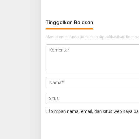
Keluarga Meninggal Dunia
Ajak Des
Pusat
Tinggalkan Balasan
Alamat email Anda tidak akan dipublikasikan.
Ruas ya
Simpan nama, email, dan situs web saya pa