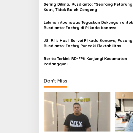
a
Sering Dihina, Rusdianto: “Seorang Petarung
s
Kuat, Tidak Boleh Cengeng
i
Lukman Abunawas Tegaskan Dukungan untuk
p
Rusdianto-Fachry di Pilkada Konawe
o
JSI Rilis Hasil Survei Pilkada Konawe, Pasan
s
Rusdianto-Fachry Puncaki Elektabilitas
Berita Terkini: RD-FPK Kunjungi Kecamatan
Padangguni
Don't Miss