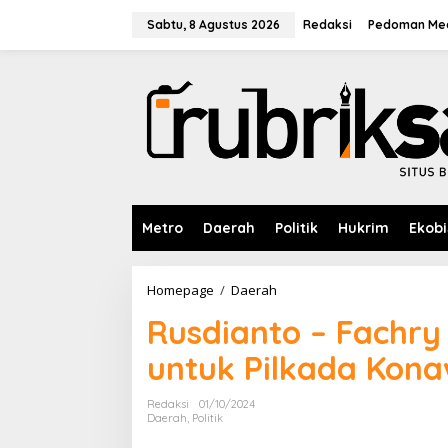
L
e
Sabtu, 8 Agustus 2026
Redaksi
Pedoman Med
w
a
t
i
k
e
k
o
n
t
e
Metro
Daerah
Politik
Hukrim
Ekobi
n
Homepage
/
Daerah
R
u
Rusdianto – Fachry 
s
d
untuk Pilkada Kon
i
a
n
Redaksi
01/10/2024
t
Daerah
,
Politik
o