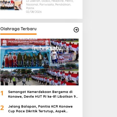
Presiden Prabowo, Bawa Misi
Di Daerah, Ekobis, Headline, Metro,
Majukan Ekonomi Sultra
Nasional, Pariwisata, Pendidikan,
Politik
02/08/2026
Olahraga Terbaru
1
Semangat Kemerdekaan Bergema di
Konawe, Devile HUT RI ke-81 Libatkan 98
Barisan
2
Jelang Balapan, Panitia KCR Konawe
Cup Race Dikritik Tertutup, Aspek
Keselamatan Dipertanyakan