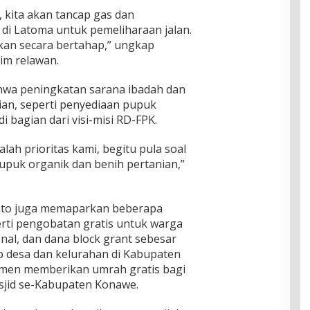
h, kita akan tancap gas dan
i Latoma untuk pemeliharaan jalan.
kan secara bertahap,” ungkap
im relawan.
hwa peningkatan sarana ibadah dan
an, seperti penyediaan pupuk
i bagian dari visi-misi RD-FPK.
lah prioritas kami, begitu pula soal
puk organik dan benih pertanian,”
nto juga memaparkan beberapa
erti pengobatan gratis untuk warga
al, dan dana block grant sebesar
ap desa dan kelurahan di Kabupaten
men memberikan umrah gratis bagi
sjid se-Kabupaten Konawe.