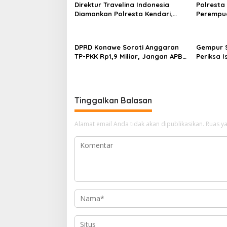
Direktur Travelina Indonesia
Polresta
Diamankan Polresta Kendari,
Perempua
Kasus Penelantaran Jemaah
Proyek, 
Umrah Masuk Babak Baru
Juta
DPRD Konawe Soroti Anggaran
Gempur S
TP-PKK Rp1,9 Miliar, Jangan APBD
Periksa I
Habis untuk Perjalanan Dinas
Tahan T
Ilegal
Tinggalkan Balasan
Alamat email Anda tidak akan dipublikasikan.
Ruas ya