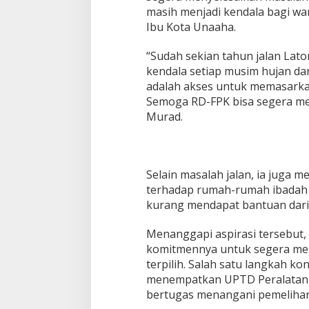
0
masih menjadi kendala bagi wa
2
Ibu Kota Unaaha.
4
“Sudah sekian tahun jalan La
kendala setiap musim hujan da
adalah akses untuk memasarkan
Semoga RD-FPK bisa segera men
Murad.
Selain masalah jalan, ia juga 
terhadap rumah-rumah ibadah di
kurang mendapat bantuan dari
Menanggapi aspirasi tersebut
komitmennya untuk segera merea
terpilih. Salah satu langkah ko
menempatkan UPTD Peralatan 
bertugas menangani pemelihara