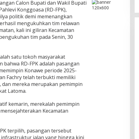
angan Calon Bupati dan Wakil Bupati
Pahlevi Konggoasa (RD-FPK),
ilya politik demi memenangkan
berhasil mengukuhkan tim relawan
tan, kali ini giliran Kecamatan
pengukuhan tim pada Senin, 30
salah satu tokoh masyarakat
n bahwa RD-FPK adalah pasangan
k memimpin Konawe periode 2025-
n Fachry telah terbukti memiliki
if, dan mereka merupakan pemimpin
kat Latoma.
slatif kemarin, merekalah pemimpin
k mensejahterakan Kecamatan
PK terpilih, pasangan tersebut
nfrastruktur jalan yang hingga kini