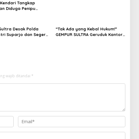
 Kendari Tangkap
n Diduga Penipu
Korban Rugi Rp588,1
ultra Desak Polda
“Tak Ada yang Kebal Hukum!”
stri Suparjo dan Segera
GEMPUR SULTRA Geruduk Kantor
ersangka Kasus Tambang
Fajar S Tanawali dan PT
Tadisangka, Siap Kuasai Lahan
Puuwatu
ng wajib ditandai
*