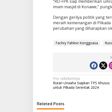
“RD-FPK siap memberikan umrah
imam masjid di Konawe,” pungk
Dengan gerilya politik yang ter
meraih kemenangan di Pilkad
perubahan yang diharapkan ol
Fachry Fahlevi Konggoasa
Rusd
I
N
Pos sebelumnya
Rutan Unaaha Siapkan TPS Khusus
a
untuk Pilkada Serentak 2024
v
i
Related Posts
g