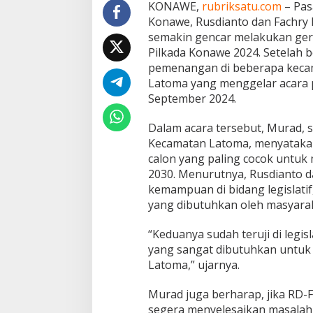
o
KONAWE,
rubriksatu.com
– Pas
l
Konawe, Rusdianto dan Fachry 
i
semakin gencar melakukan ger
t
Pilkada Konawe 2024. Setelah 
i
pemenangan di beberapa kecama
k
u
Latoma yang menggelar acara 
n
September 2024.
t
u
Dalam acara tersebut, Murad, 
k
Kecamatan Latoma, menyataka
P
i
calon yang paling cocok untu
l
2030. Menurutnya, Rusdianto da
k
kemampuan di bidang legislat
a
yang dibutuhkan oleh masyara
d
a
K
“Keduanya sudah teruji di legi
o
yang sangat dibutuhkan untu
n
Latoma,” ujarnya.
a
w
Murad juga berharap, jika RD-F
e
2
segera menyelesaikan masalah i