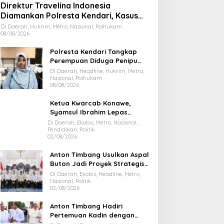
Direktur Travelina Indonesia
Diamankan Polresta Kendari, Kasus
Penelantaran Jemaah Umrah Masuk
Di Daerah, Hukrim, Metro, Nasional, Polhukam
08/08/2026
Babak Baru
Polresta Kendari Tangkap
Perempuan Diduga Penipu
Proyek, Korban Rugi Rp588,1
Di Daerah, Headline, Hukrim, Metro,
Juta
Nasional, Polhukam
08/08/2026
Ketua Kwarcab Konawe,
Syamsul Ibrahim Lepas
Kontingen Jamnas XII 2026
Di Daerah, Ekobis, Metro, Nasional,
Pendidikan, Politik
02/08/2026
Anton Timbang Usulkan Aspal
Buton Jadi Proyek Strategis
Nasional
Di Daerah, Ekobis, Headline, Metro,
Nasional, Politik
02/08/2026
Anton Timbang Hadiri
Pertemuan Kadin dengan