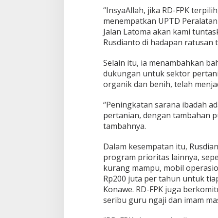
“InsyaAllah, jika RD-FPK terpili
menempatkan UPTD Peralatan d
Jalan Latoma akan kami tuntas
Rusdianto di hadapan ratusan t
Selain itu, ia menambahkan ba
dukungan untuk sektor pertani
organik dan benih, telah menjad
“Peningkatan sarana ibadah ada
pertanian, dengan tambahan pu
tambahnya.
Dalam kesempatan itu, Rusdia
program prioritas lainnya, sep
kurang mampu, mobil operasion
Rp200 juta per tahun untuk ti
Konawe. RD-FPK juga berkomit
seribu guru ngaji dan imam ma