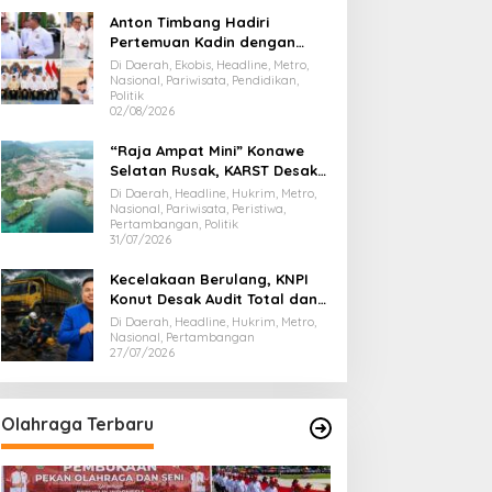
Anton Timbang Hadiri
Pertemuan Kadin dengan
Presiden Prabowo, Bawa Misi
Di Daerah, Ekobis, Headline, Metro,
Majukan Ekonomi Sultra
Nasional, Pariwisata, Pendidikan,
Politik
02/08/2026
“Raja Ampat Mini” Konawe
Selatan Rusak, KARST Desak
Gubernur Evaluasi Total
Di Daerah, Headline, Hukrim, Metro,
Dispar Sultra
Nasional, Pariwisata, Peristiwa,
Pertambangan, Politik
31/07/2026
Kecelakaan Berulang, KNPI
Konut Desak Audit Total dan
Hentikan Hauling PT SPL
Di Daerah, Headline, Hukrim, Metro,
Nasional, Pertambangan
27/07/2026
Olahraga Terbaru