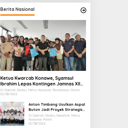
Berita Nasional
Ketua Kwarcab Konawe, Syamsul
Ibrahim Lepas Kontingen Jamnas XII
2026
Di Daerah, Ekobis, Metro, Nasional, Pendidikan, Politik
02/08/2026
Anton Timbang Usulkan Aspal
Buton Jadi Proyek Strategis
Nasional
Di Daerah, Ekobis, Headline, Metro,
Nasional, Politik
02/08/2026