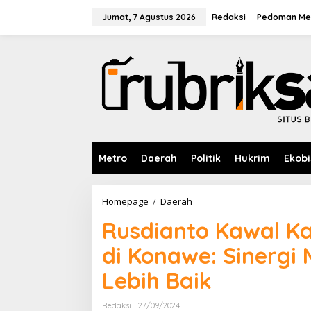
L
e
Jumat, 7 Agustus 2026
Redaksi
Pedoman Med
w
a
t
i
k
e
k
o
n
t
e
Metro
Daerah
Politik
Hukrim
Ekobi
n
Homepage
/
Daerah
R
u
Rusdianto Kawal K
s
d
di Konawe: Sinergi
i
a
Lebih Baik
n
t
o
Redaksi
27/09/2024