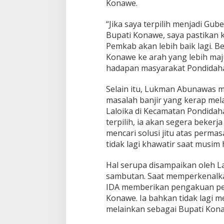
Konawe.
u
l
t
“Jika saya terpilih menjadi Gub
r
Bupati Konawe, saya pastikan 
a
Pemkab akan lebih baik lagi.
d
Konawe ke arah yang lebih maj
a
n
hadapan masyarakat Pondidah
K
o
Selain itu, Lukman Abunawas m
n
masalah banjir yang kerap mel
a
Laloika di Kecamatan Pondidah
w
e
terpilih, ia akan segera beke
L
mencari solusi jitu atas perma
e
tidak lagi khawatir saat musim 
b
i
Hal serupa disampaikan oleh L
h
B
sambutan. Saat memperkenalka
a
IDA memberikan pengakuan pen
i
Konawe. Ia bahkan tidak lagi m
k
melainkan sebagai Bupati Kon