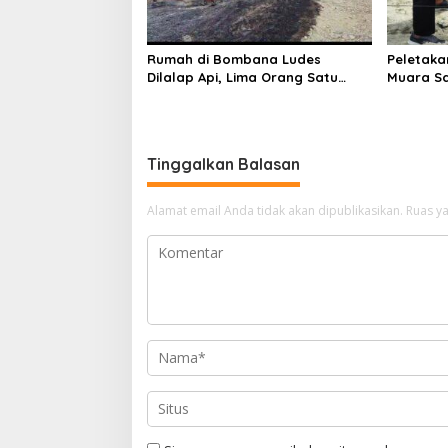
Rumah di Bombana Ludes
Peletaka
Dilalap Api, Lima Orang Satu
Muara S
Keluarga Meninggal Dunia
Ajak Des
Pusat
Tinggalkan Balasan
Alamat email Anda tidak akan dipublikasikan.
Ruas ya