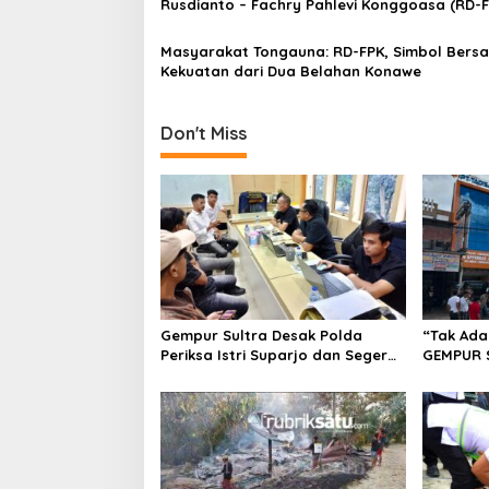
s
Rusdianto – Fachry Pahlevi Konggoasa (RD-F
Terus Mantapkan Langkah Menuju Kemenan
Pilkada 2024
Masyarakat Tongauna: RD-FPK, Simbol Bers
Kekuatan dari Dua Belahan Konawe
Don't Miss
Gempur Sultra Desak Polda
“Tak Ada
Periksa Istri Suparjo dan Segera
GEMPUR 
Tahan Tersangka Kasus Tambang
Fajar S 
Ilegal
Tadisang
Puuwatu