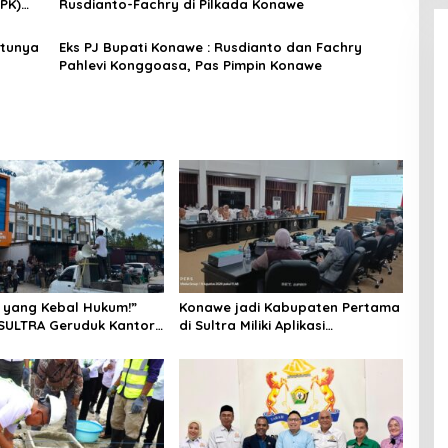
PK)
Rusdianto-Fachry di Pilkada Konawe
gan
atunya
Eks PJ Bupati Konawe : Rusdianto dan Fachry
Pahlevi Konggoasa, Pas Pimpin Konawe
 yang Kebal Hukum!”
Konawe jadi Kabupaten Pertama
SULTRA Geruduk Kantor
di Sultra Miliki Aplikasi
Tanawali dan PT
Perpustakaan Digital, DPRD
ka, Siap Kuasai Lahan
Restui Anggaran Rp200 Juta