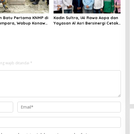
n Batu Pertama KNMP di
Kadin Sultra, IAI Rawa Aopa dan
ampara, Wabup Konawe
Yayasan Al Asri Bersinergi Cetak
a Jemput Program
Lulusan Siap Kerja
ng wajib ditandai
*