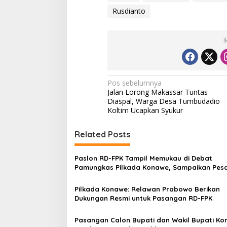
Rusdianto
I
N
Pos sebelumnya
Jalan Lorong Makassar Tuntas
a
Diaspal, Warga Desa Tumbudadio
v
Koltim Ucapkan Syukur
i
Related Posts
g
a
Paslon RD-FPK Tampil Memukau di Debat
s
Pamungkas Pilkada Konawe, Sampaikan Pes
Persatuan dan Perdamaian
i
Pilkada Konawe: Relawan Prabowo Berikan
p
Dukungan Resmi untuk Pasangan RD-FPK
o
Pasangan Calon Bupati dan Wakil Bupati K