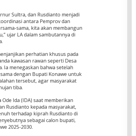
ernur Sultra, dan Rusdianto menjadi
koordinasi antara Pemprov dan
 Bersama-sama, kita akan membangun
u,” ujar LA dalam sambutannya di
a.
enjanjikan perhatian khusus pada
anda kawasan rawan seperti Desa
a. Ia menegaskan bahwa setelah
rja sama dengan Bupati Konawe untuk
salahan tersebut, agar masyarakat
hujan tiba.
a Ode Ida (IDA) saat memberikan
n Rusdianto kepada masyarakat,
uh terhadap kiprah Rusdianto di
enyebutnya sebagai calon bupati,
awe 2025-2030.