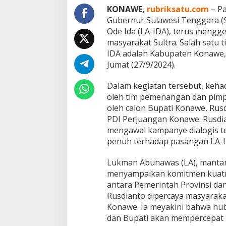
D
KONAWE,
rubriksatu.com
– Pa
A
Gubernur Sulawesi Tenggara (
d
i
Ode Ida (LA-IDA), terus mengg
K
masyarakat Sultra. Salah satu 
o
IDA adalah Kabupaten Konawe,
n
Jumat (27/9/2024).
a
w
e
Dalam kegiatan tersebut, keha
:
oleh tim pemenangan dan pimpi
S
oleh calon Bupati Konawe, Ru
i
PDI Perjuangan Konawe. Rusdian
n
mengawal kampanye dialogis t
e
r
penuh terhadap pasangan LA-I
g
i
Lukman Abunawas (LA), mantan
M
menyampaikan komitmen kuatn
e
antara Pemerintah Provinsi da
n
u
Rusdianto dipercaya masyarak
j
Konawe. Ia meyakini bahwa hu
u
dan Bupati akan mempercepat 
S