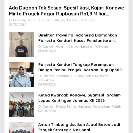
Ada Dugaan Tak Sesuai Spesifikasi, Kajari Konawe
Minta Proyek Pagar Rupbasan Rp1,9 Miliar
Dihentikan
Di Daerah, Headline, Hukrim, Metro, Nasional, Polhukam
08/08/2026
Direktur Travelina Indonesia Diamankan
Polresta Kendari, Kasus Penelantaran
Jemaah Umrah Masuk Babak Baru
Di Daerah, Hukrim, Metro, Nasional, Polhukam
08/08/2026
Polresta Kendari Tangkap Perempuan
Diduga Penipu Proyek, Korban Rugi Rp588,1
Juta
Di Daerah, Headline, Hukrim, Metro, Nasional,
Polhukam
08/08/2026
Ketua Kwarcab Konawe, Syamsul Ibrahim
Lepas Kontingen Jamnas XII 2026
Di Daerah, Ekobis, Metro, Nasional, Pendidikan, Politik
02/08/2026
Anton Timbang Usulkan Aspal Buton Jadi
Proyek Strategis Nasional