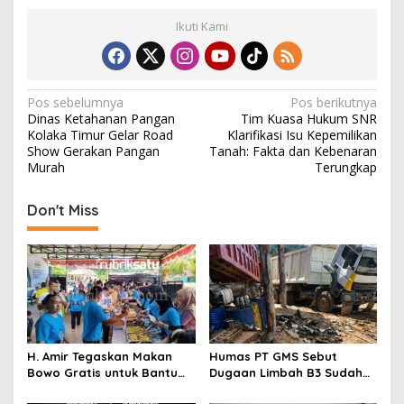
Ikuti Kami
N
Pos sebelumnya
Pos berikutnya
Dinas Ketahanan Pangan
Tim Kuasa Hukum SNR
a
Kolaka Timur Gelar Road
Klarifikasi Isu Kepemilikan
v
Show Gerakan Pangan
Tanah: Fakta dan Kebenaran
Murah
Terungkap
i
g
Don't Miss
a
s
i
p
o
s
H. Amir Tegaskan Makan
Humas PT GMS Sebut
Bowo Gratis untuk Bantu
Dugaan Limbah B3 Sudah
Masyarakat dan Dukung
Ditindaklanjuti Gakkum,