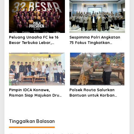
Program Pemerintah
Namun Tak Tunjukkan
Dokumen
Peluang Unaaha FC ke 16
Sespimma Polri Angkatan
Besar Terbuka Lebar,
75 Fokus Tingkatkan
Laskar Anoa Unggul
Penanganan Kasus
Statistik
Kekerasan Seksual Anak
Pimpin IDCA Konawe,
Polsek Routa Salurkan
Risman Siap Majukan Drum
Bantuan untuk Korban
Corps di Konawe
Kebakaran
Tinggalkan Balasan