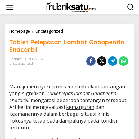
L
e
w
a
t
i
Homepage
/
Uncategorized
T
k
a
Tablet Pelepasan Lambat Gabapentin
e
b
k
l
Enacarbil
o
e
n
t
Redaksi
01/08/2024
t
Uncategorized
P
e
e
n
l
e
Manajemen nyeri kronis menimbulkan tantangan
p
a
yang signifikan.
Tablet lepas lambat Gabapentin
s
enacarbil
mengatasi beberapa tantangan tersebut.
a
Artikel ini mengevaluasi
kemanjuran
dan
n
keamanannya dalam berbagai situasi klinis.
L
Fokusnya tetap pada dampaknya pada kondisi
a
m
tertentu.
b
a