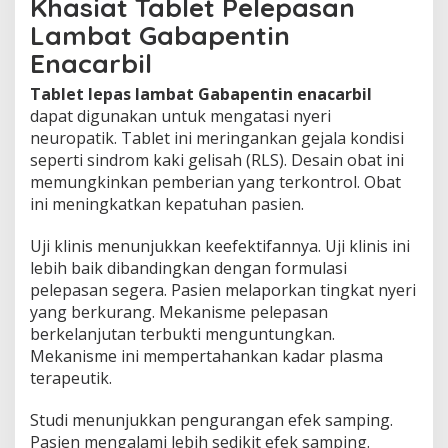
Khasiat Tablet Pelepasan
t
Lambat Gabapentin
G
a
Enacarbil
b
a
Tablet lepas lambat Gabapentin enacarbil
p
dapat digunakan untuk mengatasi nyeri
e
neuropatik. Tablet ini meringankan gejala kondisi
n
t
seperti sindrom kaki gelisah (RLS). Desain obat ini
i
memungkinkan pemberian yang terkontrol. Obat
n
ini meningkatkan kepatuhan pasien.
E
n
Uji klinis menunjukkan keefektifannya. Uji klinis ini
a
c
lebih baik dibandingkan dengan formulasi
a
pelepasan segera. Pasien melaporkan tingkat nyeri
r
yang berkurang. Mekanisme pelepasan
b
berkelanjutan terbukti menguntungkan.
i
Mekanisme ini mempertahankan kadar plasma
l
terapeutik.
Studi menunjukkan pengurangan efek samping.
Pasien mengalami lebih sedikit efek samping.