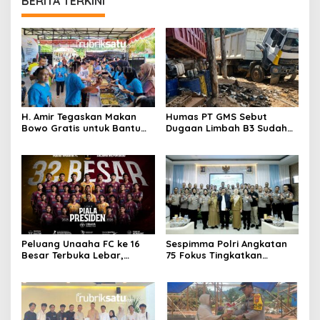
BERITA TERKINI
H. Amir Tegaskan Makan
Humas PT GMS Sebut
Bowo Gratis untuk Bantu
Dugaan Limbah B3 Sudah
Masyarakat dan Dukung
Ditindaklanjuti Gakkum,
Program Pemerintah
Namun Tak Tunjukkan
Dokumen
Peluang Unaaha FC ke 16
Sespimma Polri Angkatan
Besar Terbuka Lebar,
75 Fokus Tingkatkan
Laskar Anoa Unggul
Penanganan Kasus
Statistik
Kekerasan Seksual Anak