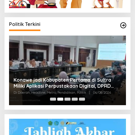
Politik Terkini
S
Konawe jadi Kabupaten Pertama di Sultra
K
Miliki Aplikasi Perpustakaan Digital, DPRD
B
Di
Restui Anggaran Rp200 Juta
Di Daerah, Headline, Metro, Pendidikan, Politik
|
06/08/2026
Bu