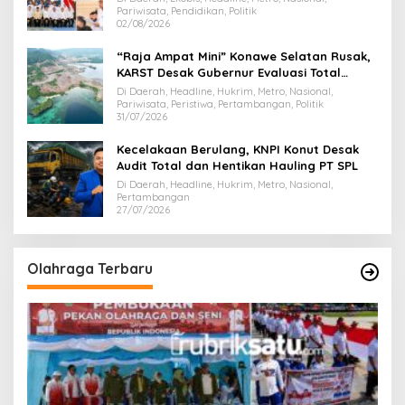
Pariwisata, Pendidikan, Politik
02/08/2026
“Raja Ampat Mini” Konawe Selatan Rusak,
KARST Desak Gubernur Evaluasi Total
Dispar Sultra
Di Daerah, Headline, Hukrim, Metro, Nasional,
Pariwisata, Peristiwa, Pertambangan, Politik
31/07/2026
Kecelakaan Berulang, KNPI Konut Desak
Audit Total dan Hentikan Hauling PT SPL
Di Daerah, Headline, Hukrim, Metro, Nasional,
Pertambangan
27/07/2026
Olahraga Terbaru