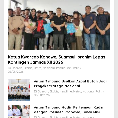
Ketua Kwarcab Konawe, Syamsul Ibrahim Lepas
Kontingen Jamnas XII 2026
Di Daerah, Ekobis, Metro, Nasional, Pendidikan, Politik
02/08/2026
Anton Timbang Usulkan Aspal Buton Jadi
Proyek Strategis Nasional
Di Daerah, Ekobis, Headline, Metro, Nasional, Politik
02/08/2026
Anton Timbang Hadiri Pertemuan Kadin
dengan Presiden Prabowo, Bawa Misi
Majukan Ekonomi Sultra
Di Daerah, Ekobis, Headline, Metro, Nasional,