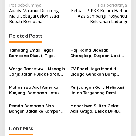
N
Pos sebelumnya
Pos berikutnya
Abady Makmur Didorong
Ketua TP-PKK Koltim Hartini
a
Maju Sebagai Calon Wakil
Azis Sambangi Posyandu
v
Bupati Bombana
Kelurahan Ladongi
i
Related Posts
g
a
Tambang Emas Ilegal
Haji Kama Didesak
s
Bombana Diusut, Tiga
Ditangkap, Dugaan Upeti
Tersangka Ditahan,
Rp17,5 Juta/Hari Mencuat
i
Pengembangan Terus
di Tambang Emas Ilegal
Warga Taore–Awiu Menagih
CV Fadel Jaya Mandiri
p
Berjalan
Bombana
Janji: Jalan Rusak Parah,
Diduga Gunakan Dump
Pemerintah Dinilai Abai
Truck ODOL Tanpa Izin di
o
Jalan Nasional
Mahasiswa Asal Amerika
Perjuangan Guru Melintasi
s
Kunjungi Bombana untuk
Jalan Tergenang Demi
Studi Etnografi Budaya
Mengajar di Kampung Adat
Moronene
Hukaea Laea
Pemda Bombana Siap
Mahasiswa Sultra Gelar
Bangun Jalan ke Kampung
Aksi Ketiga, Desak DPRD
Adat Hukaea Lama, Tapi
Hentikan Operasional PT
Tunggu Restu Kementerian
TBS Akibat Dugaan
Pencemaran Lingkungan di
Don't Miss
Bombana