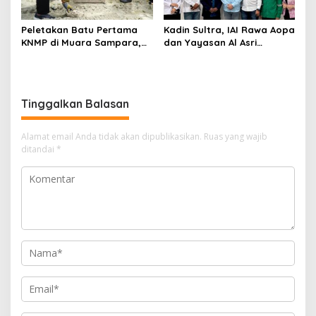
Peletakan Batu Pertama
Kadin Sultra, IAI Rawa Aopa
KNMP di Muara Sampara,
dan Yayasan Al Asri
Wabup Konawe Ajak Desa
Bersinergi Cetak Lulusan
Jemput Program Pusat
Siap Kerja
Tinggalkan Balasan
Alamat email Anda tidak akan dipublikasikan.
Ruas yang wajib
ditandai
*