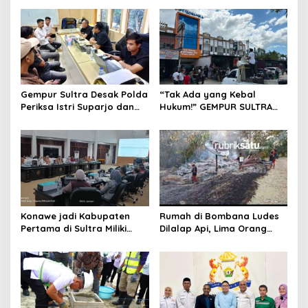
Gempur Sultra Desak Polda
“Tak Ada yang Kebal
Periksa Istri Suparjo dan
Hukum!” GEMPUR SULTRA
Segera Tahan Tersangka
Geruduk Kantor Fajar S
Kasus Tambang Ilegal
Tanawali dan PT
Tadisangka, Siap Kuasai
Lahan Puuwatu
Konawe jadi Kabupaten
Rumah di Bombana Ludes
Pertama di Sultra Miliki
Dilalap Api, Lima Orang
Aplikasi Perpustakaan
Satu Keluarga Meninggal
Digital, DPRD Restui
Dunia
Anggaran Rp200 Juta