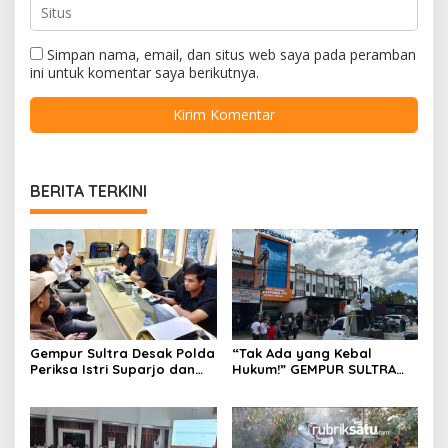
Simpan nama, email, dan situs web saya pada peramban
ini untuk komentar saya berikutnya.
BERITA TERKINI
Gempur Sultra Desak Polda
“Tak Ada yang Kebal
Periksa Istri Suparjo dan
Hukum!” GEMPUR SULTRA
Segera Tahan Tersangka
Geruduk Kantor Fajar S
Kasus Tambang Ilegal
Tanawali dan PT
Tadisangka, Siap Kuasai
Lahan Puuwatu