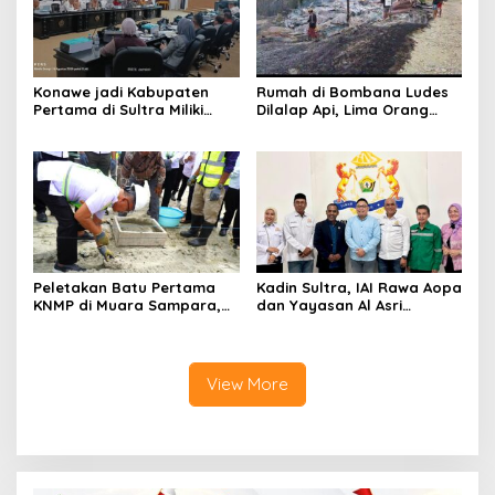
Konawe jadi Kabupaten
Rumah di Bombana Ludes
Pertama di Sultra Miliki
Dilalap Api, Lima Orang
Aplikasi Perpustakaan
Satu Keluarga Meninggal
Digital, DPRD Restui
Dunia
Anggaran Rp200 Juta
Peletakan Batu Pertama
Kadin Sultra, IAI Rawa Aopa
KNMP di Muara Sampara,
dan Yayasan Al Asri
Wabup Konawe Ajak Desa
Bersinergi Cetak Lulusan
Jemput Program Pusat
Siap Kerja
View More