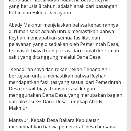
i
yang berusia 8 tahun, adalah anak dari pasangan
t
Robin dan Hikma Damayanti.
T
a
Abady Makmur menjelaskan bahwa kehadirannya
n
d
di rumah sakit adalah untuk memastikan bahwa
u
Reyhan mendapatkan semua fasilitas dan
a
pelayanan yang disediakan oleh Pemerintah Desa,
l
termasuk biaya transportasi dari rumah ke rumah
e
sakit yang ditanggung melalui Dana Desa.
“Kehadiran saya dan rekan-rekan Tenaga Ahli
bertujuan untuk memastikan bahwa Reyhan
mendapatkan fasilitas yang sesuai dari Pemerintah
Desa terkait biaya transportasi dengan
menggunakan Dana Desa, yang merupakan bagian
dari alokasi 3% Dana Desa,” ungkap Abady
Makmur.
Mansyur, Kepala Desa Baliara Kepulauan,
menambahkan bahwa pemerintah desa bersama