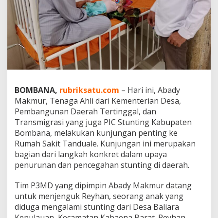
i
e
n
A
n
a
k
S
t
u
BOMBANA,
rubriksatu.com
– Hari ini, Abady
n
Makmur, Tenaga Ahli dari Kementerian Desa,
t
Pembangunan Daerah Tertinggal, dan
i
n
Transmigrasi yang juga PIC Stunting Kabupaten
g
Bombana, melakukan kunjungan penting ke
d
Rumah Sakit Tanduale. Kunjungan ini merupakan
i
bagian dari langkah konkret dalam upaya
R
u
penurunan dan pencegahan stunting di daerah.
m
a
Tim P3MD yang dipimpin Abady Makmur datang
h
untuk menjenguk Reyhan, seorang anak yang
S
diduga mengalami stunting dari Desa Baliara
a
k
Kepulauan, Kecamatan Kabaena Barat. Reyhan,