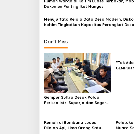
Rumah Warga di Koltim Ludes Terbakar, Mob
s
Dokumen Penting Ikut Hangus
Menuju Tata Kelola Data Desa Modern, Disk
Koltim Tingkatkan Kapasitas Perangkat Des
Don't Miss
“Tak Ada
GEMPUR 
Fajar S 
Tadisang
Puuwatu
Gempur Sultra Desak Polda
Periksa Istri Suparjo dan Segera
Tahan Tersangka Kasus Tambang
Ilegal
Rumah di Bombana Ludes
Peletaka
Dilalap Api, Lima Orang Satu
Muara S
Keluarga Meninggal Dunia
Ajak Des