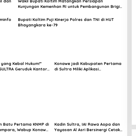
il dan
Wakil Bupati Koltim Matangkan Persiapan
Kunjungan Kemenhan RI untuk Pembangunan Brigif
di Ueesi
ominfo
Bupati Koltim Puji Kinerja Polres dan TNI di HUT
a
Bhayangkara ke-79
 yang Kebal Hukum!”
Konawe jadi Kabupaten Pertama
SULTRA Geruduk Kantor
di Sultra Miliki Aplikasi
Tanawali dan PT
Perpustakaan Digital, DPRD
ka, Siap Kuasai Lahan
Restui Anggaran Rp200 Juta
n Batu Pertama KNMP di
Kadin Sultra, IAI Rawa Aopa dan
ampara, Wabup Konawe
Yayasan Al Asri Bersinergi Cetak
a Jemput Program
Lulusan Siap Kerja