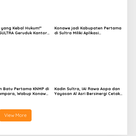
 yang Kebal Hukum!”
Konawe jadi Kabupaten Pertama
SULTRA Geruduk Kantor
di Sultra Miliki Aplikasi
Tanawali dan PT
Perpustakaan Digital, DPRD
ka, Siap Kuasai Lahan
Restui Anggaran Rp200 Juta
n Batu Pertama KNMP di
Kadin Sultra, IAI Rawa Aopa dan
ampara, Wabup Konawe
Yayasan Al Asri Bersinergi Cetak
a Jemput Program
Lulusan Siap Kerja
View More