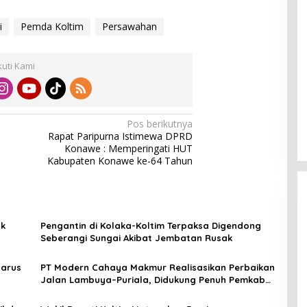
i
Pemda Koltim
Persawahan
kuti Kami
Pos berikutnya
Rapat Paripurna Istimewa DPRD
Konawe : Memperingati HUT
Kabupaten Konawe ke-64 Tahun
ak
Pengantin di Kolaka-Koltim Terpaksa Digendong
Seberangi Sungai Akibat Jembatan Rusak
Harus
PT Modern Cahaya Makmur Realisasikan Perbaikan
Jalan Lambuya–Puriala, Didukung Penuh Pemkab
Konawe