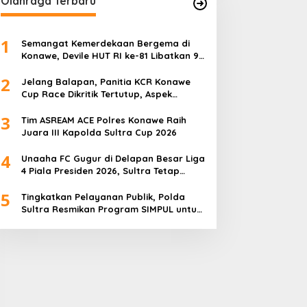
Olahraga Terbaru
1
Semangat Kemerdekaan Bergema di
Konawe, Devile HUT RI ke-81 Libatkan 98
Barisan
2
Jelang Balapan, Panitia KCR Konawe
Cup Race Dikritik Tertutup, Aspek
Keselamatan Dipertanyakan
3
Tim ASREAM ACE Polres Konawe Raih
Juara III Kapolda Sultra Cup 2026
4
Unaaha FC Gugur di Delapan Besar Liga
4 Piala Presiden 2026, Sultra Tetap
Bangga
5
Tingkatkan Pelayanan Publik, Polda
Sultra Resmikan Program SIMPUL untuk
Masyarakat Pesisir