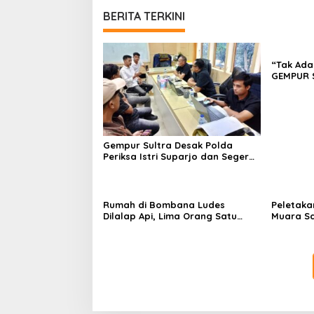
BERITA TERKINI
“Tak Ada
GEMPUR 
Fajar S 
Tadisang
Puuwatu
Gempur Sultra Desak Polda
Periksa Istri Suparjo dan Segera
Tahan Tersangka Kasus Tambang
Ilegal
Rumah di Bombana Ludes
Peletaka
Dilalap Api, Lima Orang Satu
Muara S
Keluarga Meninggal Dunia
Ajak Des
Pusat