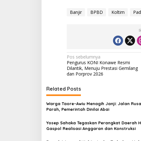
Banjir
BPBD
Koltim
Pad
I
N
Pos sebelumnya
Pengurus KONI Konawe Resmi
a
Dilantik, Menuju Prestasi Gemilang
v
dan Porprov 2026
i
Related Posts
g
a
Warga Taore–Awiu Menagih Janji: Jalan Rus
s
Parah, Pemerintah Dinilai Abai
i
Yosep Sahaka Tegaskan Perangkat Daerah 
p
Gaspol Realisasi Anggaran dan Konstruksi
o