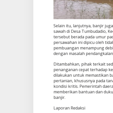
a
w
a
h
Selain itu, lanjutnya, banjir j
sawah di Desa Tumbudadio, Kec
tersebut berada pada umur padi 
persawahan ini dipicu oleh ti
pembuangan menampung debit 
dengan masalah pendangkalan d
Ditambahkan, pihak terkait se
penanganan cepat terhadap ker
dilakukan untuk memastikan b
pertanian, khususnya pada ta
kondisi kritis. Pemerintah dae
memberikan bantuan dan duku
banjir.
Laporan Redaksi