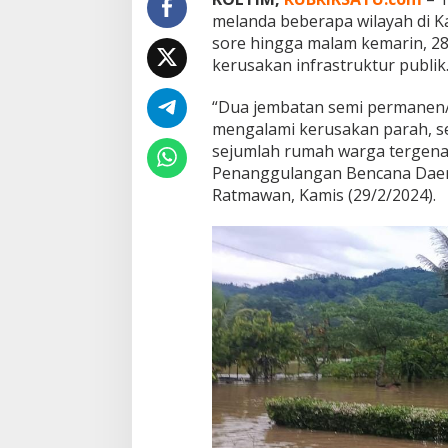
i
melanda beberapa wilayah di K
m
sore hingga malam kemarin, 2
,
R
kerusakan infrastruktur publik
u
s
“Dua jembatan semi permanen
a
mengalami kerusakan parah, s
k
sejumlah rumah warga tergena
I
n
Penanggulangan Bencana Dae
f
Ratmawan, Kamis (29/2/2024).
r
a
s
t
r
u
k
t
u
r
d
a
n
S