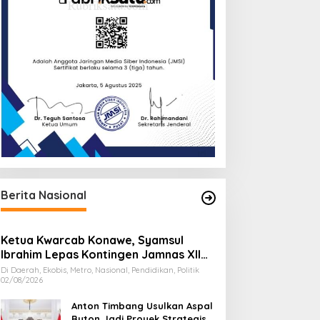
Berita Nasional
Ketua Kwarcab Konawe, Syamsul
Ibrahim Lepas Kontingen Jamnas XII
2026
Di Daerah, Ekobis, Metro, Nasional, Pendidikan, Politik
02/08/2026
Anton Timbang Usulkan Aspal
Buton Jadi Proyek Strategis