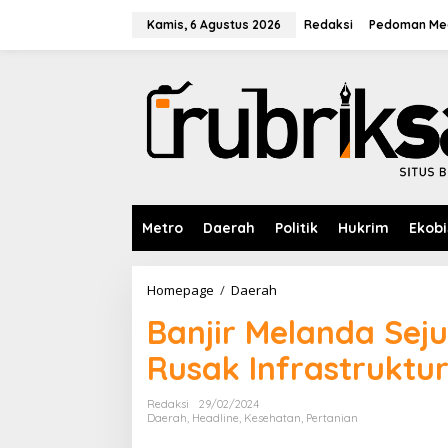
L
e
Kamis, 6 Agustus 2026
Redaksi
Pedoman Med
w
a
t
i
k
e
k
o
n
t
e
Metro
Daerah
Politik
Hukrim
Ekobi
n
Homepage
/
Daerah
B
a
Banjir Melanda Seju
n
j
Rusak Infrastruktu
i
r
M
Redaksi
29/02/2024
e
Daerah
,
Headline
,
Kesehatan
,
Pertanian
l