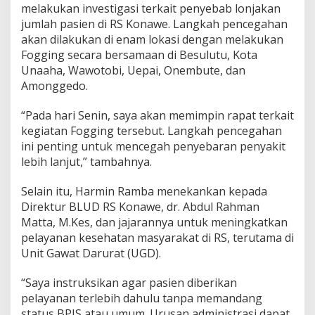
melakukan investigasi terkait penyebab lonjakan
k
n
jumlah pasien di RS Konawe. Langkah pencegahan
y
akan dilakukan di enam lokasi dengan melakukan
a
Fogging secara bersamaan di Besulutu, Kota
J
Unaaha, Wawotobi, Uepai, Onembute, dan
u
Amonggedo.
m
l
a
“Pada hari Senin, saya akan memimpin rapat terkait
h
kegiatan Fogging tersebut. Langkah pencegahan
P
ini penting untuk mencegah penyebaran penyakit
a
lebih lanjut,” tambahnya.
s
i
e
Selain itu, Harmin Ramba menekankan kepada
n
Direktur BLUD RS Konawe, dr. Abdul Rahman
d
Matta, M.Kes, dan jajarannya untuk meningkatkan
i
pelayanan kesehatan masyarakat di RS, terutama di
B
L
Unit Gawat Darurat (UGD).
U
D
“Saya instruksikan agar pasien diberikan
K
pelayanan terlebih dahulu tanpa memandang
o
status BPJS atau umum. Urusan administrasi dapat
n