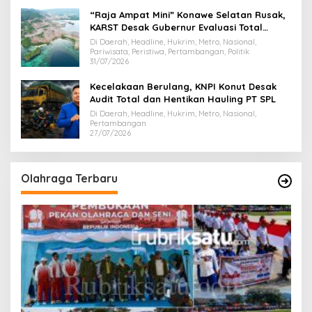
“Raja Ampat Mini” Konawe Selatan Rusak,
KARST Desak Gubernur Evaluasi Total
Dispar Sultra
Di Daerah, Headline, Hukrim, Metro, Nasional,
Pariwisata, Peristiwa, Pertambangan, Politik
31/07/2026
Kecelakaan Berulang, KNPI Konut Desak
Audit Total dan Hentikan Hauling PT SPL
Di Daerah, Headline, Hukrim, Metro, Nasional,
Pertambangan
27/07/2026
Olahraga Terbaru