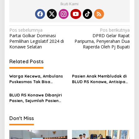
Ikuti Kami
N
Pos sebelumnya
Pos berikutnya
Partai Golkar Dominasi
DPRD Gelar Rapat
a
Pemilihan Legislatif 2024 di
Paripurna, Penyerahan Dua
v
Konawe Selatan
Raperda Oleh Pj Bupati
i
Related Posts
g
a
Warga Kecewa, Ambulans
Pasien Anak Membludak di
s
Puskesmas Tak Bisa
BLUD RS Konawe, Antisipasi
Digunakan Rujuk Pasien
Tiga Kasus Campak
i
Karena Belum Ganti Oli
BLUD RS Konawe Dibanjiri
p
Pasien, Sejumlah Pasien
Tidur di Koridor UGD
o
s
Don't Miss