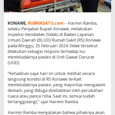
P
J
B
u
p
KONAWE
,
RUBRIKSATU.com
– Harmin Ramba,
a
selaku Penjabat Bupati Konawe, melakukan
t
inspeksi mendadak (Sidak) di Badan Layanan
i
Umum Daerah (BLUD) Rumah Sakit (RS) Konawe
T
pada Minggu, 25 Februari 2024. Sidak tersebut
a
dilakukan sebagai respons terhadap isu
n
membludaknya pasien di Unit Gawat Darurat
g
(UGD).
g
a
p
“Kehadiran saya hari ini untuk melihat secara
i
langsung kondisi di RS Konawe terkait
M
membludaknya pasien, yang mayoritas mengalami
e
demam, yang diduga disebabkan oleh perubahan
m
b
cuaca atau panca roba. Saat ini, semua sudah
l
tertanggulangi,” ujar Harmin Ramba.
u
d
Harmin Ramba menyatakan bahwa pihaknya akan
a