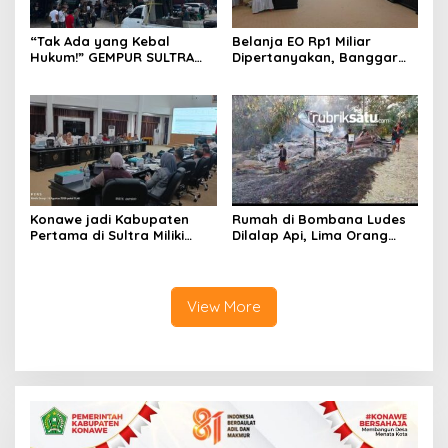
“Tak Ada yang Kebal
Belanja EO Rp1 Miliar
Hukum!” GEMPUR SULTRA
Dipertanyakan, Banggar
Geruduk Kantor Fajar S
Minta Anggaran Dinas
Tanawali dan PT
Pariwisata Konawe
Tadisangka, Siap Kuasai
Dirasionalisasi
Lahan Puuwatu
Konawe jadi Kabupaten
Rumah di Bombana Ludes
Pertama di Sultra Miliki
Dilalap Api, Lima Orang
Aplikasi Perpustakaan
Satu Keluarga Meninggal
Digital, DPRD Restui
Dunia
Anggaran Rp200 Juta
View More