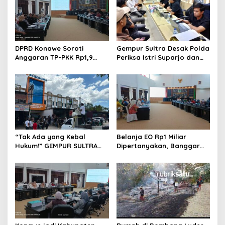
DPRD Konawe Soroti
Gempur Sultra Desak Polda
Anggaran TP-PKK Rp1,9
Periksa Istri Suparjo dan
Miliar, Jangan APBD Habis
Segera Tahan Tersangka
untuk Perjalanan Dinas
Kasus Tambang Ilegal
“Tak Ada yang Kebal
Belanja EO Rp1 Miliar
Hukum!” GEMPUR SULTRA
Dipertanyakan, Banggar
Geruduk Kantor Fajar S
Minta Anggaran Dinas
Tanawali dan PT
Pariwisata Konawe
Tadisangka, Siap Kuasai
Dirasionalisasi
Lahan Puuwatu