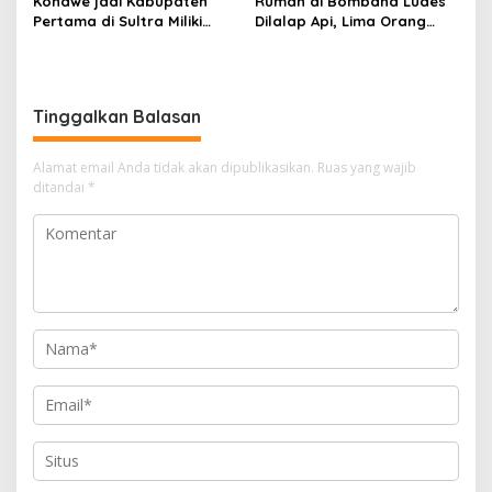
Konawe jadi Kabupaten
Rumah di Bombana Ludes
Pertama di Sultra Miliki
Dilalap Api, Lima Orang
Aplikasi Perpustakaan
Satu Keluarga Meninggal
Digital, DPRD Restui
Dunia
Anggaran Rp200 Juta
Tinggalkan Balasan
Alamat email Anda tidak akan dipublikasikan.
Ruas yang wajib
ditandai
*