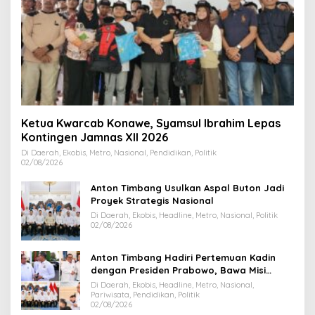
Ketua Kwarcab Konawe, Syamsul Ibrahim Lepas
Kontingen Jamnas XII 2026
Di Daerah, Ekobis, Metro, Nasional, Pendidikan, Politik
02/08/2026
Anton Timbang Usulkan Aspal Buton Jadi
Proyek Strategis Nasional
Di Daerah, Ekobis, Headline, Metro, Nasional, Politik
02/08/2026
Anton Timbang Hadiri Pertemuan Kadin
dengan Presiden Prabowo, Bawa Misi
Majukan Ekonomi Sultra
Di Daerah, Ekobis, Headline, Metro, Nasional,
Pariwisata, Pendidikan, Politik
02/08/2026