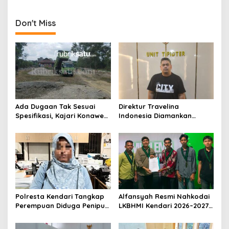
i
HMKS: Bupati Harus Ambil
Pimpin Apel Gelar Pasukan
p
Sikap
Operasi Ketupat
Don't Miss
o
s
Ada Dugaan Tak Sesuai
Direktur Travelina
Spesifikasi, Kajari Konawe
Indonesia Diamankan
Minta Proyek Pagar
Polresta Kendari, Kasus
Rupbasan Rp1,9 Miliar
Penelantaran Jemaah
Dihentikan
Umrah Masuk Babak Baru
Polresta Kendari Tangkap
Alfansyah Resmi Nahkodai
Perempuan Diduga Penipu
LKBHMI Kendari 2026–2027,
Proyek, Korban Rugi
Bidik Penguatan Advokasi
Rp588,1 Juta
Hukum