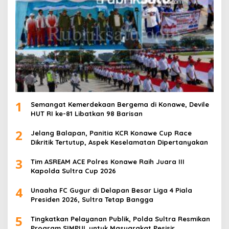
1
Semangat Kemerdekaan Bergema di Konawe, Devile
HUT RI ke-81 Libatkan 98 Barisan
2
Jelang Balapan, Panitia KCR Konawe Cup Race
Dikritik Tertutup, Aspek Keselamatan Dipertanyakan
3
Tim ASREAM ACE Polres Konawe Raih Juara III
Kapolda Sultra Cup 2026
4
Unaaha FC Gugur di Delapan Besar Liga 4 Piala
Presiden 2026, Sultra Tetap Bangga
5
Tingkatkan Pelayanan Publik, Polda Sultra Resmikan
Program SIMPUL untuk Masyarakat Pesisir