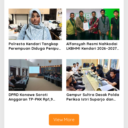
Minta Proyek Pagar
Polresta Kendari, Kasus
Rupbasan Rp1,9 Miliar
Penelantaran Jemaah
Dihentikan
Umrah Masuk Babak Baru
Polresta Kendari Tangkap
Alfansyah Resmi Nahkodai
Perempuan Diduga Penipu
LKBHMI Kendari 2026–2027,
Proyek, Korban Rugi
Bidik Penguatan Advokasi
Rp588,1 Juta
Hukum
DPRD Konawe Soroti
Gempur Sultra Desak Polda
Anggaran TP-PKK Rp1,9
Periksa Istri Suparjo dan
Miliar, Jangan APBD Habis
Segera Tahan Tersangka
untuk Perjalanan Dinas
Kasus Tambang Ilegal
View More