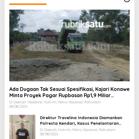
Ada Dugaan Tak Sesuai Spesifikasi, Kajari Konawe
Minta Proyek Pagar Rupbasan Rp1,9 Miliar
Dihentikan
Di Daerah, Headline, Hukrim, Metro, Nasional, Polhukam
08/08/2026
Direktur Travelina Indonesia Diamankan
Polresta Kendari, Kasus Penelantaran
Jemaah Umrah Masuk Babak Baru
Di Daerah, Hukrim, Metro, Nasional, Polhukam
08/08/2026