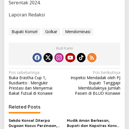
Serentak 2024.
Laporan Redaksi
Bupati Konsel
Golkar
Mendominasi
Ikuti Kami
N
Pos sebelumnya
Pos berikutnya
Buka Erastha Cup 1,
Inspeksi Mendadak oleh PJ
a
Rusdianto : Mengukir
Bupati Tanggapi
v
Prestasi dan Menyemai
Membludaknya Jumlah
Bakat Futsal di Konawe
Pasien di BLUD Konawe
i
g
Related Posts
a
s
Sekda Konsel Diterpa
Mudik Aman Berkesan,
Dugaan Kasus Perzinaan,
Bupati dan Kapolres Konsel