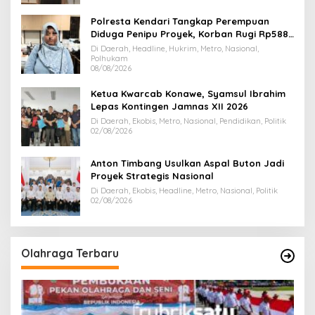
Polresta Kendari Tangkap Perempuan
Diduga Penipu Proyek, Korban Rugi Rp588,1
Juta
Di Daerah, Headline, Hukrim, Metro, Nasional,
Polhukam
08/08/2026
Ketua Kwarcab Konawe, Syamsul Ibrahim
Lepas Kontingen Jamnas XII 2026
Di Daerah, Ekobis, Metro, Nasional, Pendidikan, Politik
02/08/2026
Anton Timbang Usulkan Aspal Buton Jadi
Proyek Strategis Nasional
Di Daerah, Ekobis, Headline, Metro, Nasional, Politik
02/08/2026
Olahraga Terbaru