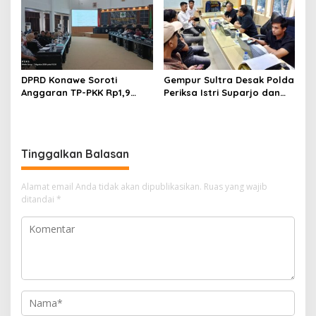
DPRD Konawe Soroti
Gempur Sultra Desak Polda
Anggaran TP-PKK Rp1,9
Periksa Istri Suparjo dan
Miliar, Jangan APBD Habis
Segera Tahan Tersangka
untuk Perjalanan Dinas
Kasus Tambang Ilegal
Tinggalkan Balasan
Alamat email Anda tidak akan dipublikasikan.
Ruas yang wajib
ditandai
*