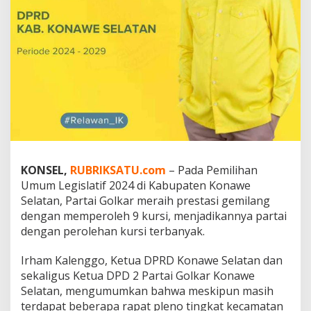
P
e
m
i
l
i
h
a
n
L
e
g
i
KONSEL
,
RUBRIKSATU.com
– Pada Pemilihan
s
l
Umum Legislatif 2024 di Kabupaten Konawe
a
Selatan, Partai Golkar meraih prestasi gemilang
t
dengan memperoleh 9 kursi, menjadikannya partai
i
dengan perolehan kursi terbanyak.
f
2
0
Irham Kalenggo, Ketua DPRD Konawe Selatan dan
2
sekaligus Ketua DPD 2 Partai Golkar Konawe
4
Selatan, mengumumkan bahwa meskipun masih
d
terdapat beberapa rapat pleno tingkat kecamatan
i