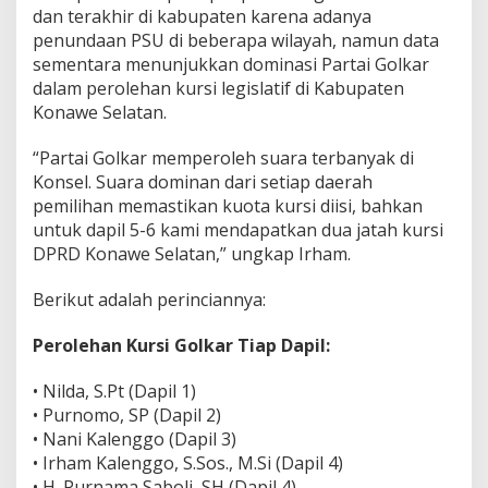
dan terakhir di kabupaten karena adanya
K
o
penundaan PSU di beberapa wilayah, namun data
n
sementara menunjukkan dominasi Partai Golkar
a
dalam perolehan kursi legislatif di Kabupaten
w
Konawe Selatan.
e
S
e
“Partai Golkar memperoleh suara terbanyak di
l
Konsel. Suara dominan dari setiap daerah
a
pemilihan memastikan kuota kursi diisi, bahkan
t
untuk dapil 5-6 kami mendapatkan dua jatah kursi
a
n
DPRD Konawe Selatan,” ungkap Irham.
Berikut adalah perinciannya:
Perolehan Kursi Golkar Tiap Dapil:
• Nilda, S.Pt (Dapil 1)
• Purnomo, SP (Dapil 2)
• Nani Kalenggo (Dapil 3)
• Irham Kalenggo, S.Sos., M.Si (Dapil 4)
• H. Purnama Saboli, SH (Dapil 4)