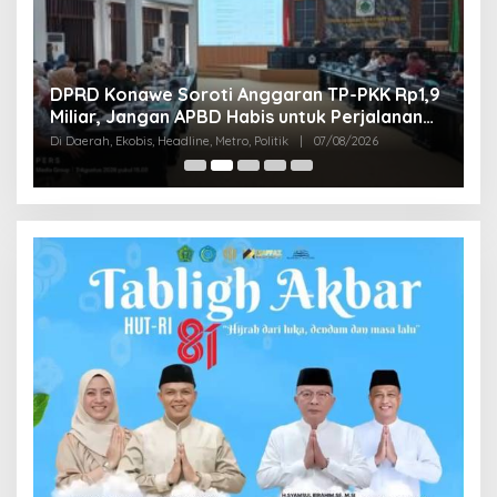
G
,
DPRD Konawe Soroti Anggaran TP-PKK Rp1,9
S
Miliar, Jangan APBD Habis untuk Perjalanan
T
Di
Dinas
Di Daerah, Ekobis, Headline, Metro, Politik
|
07/08/2026
Pol