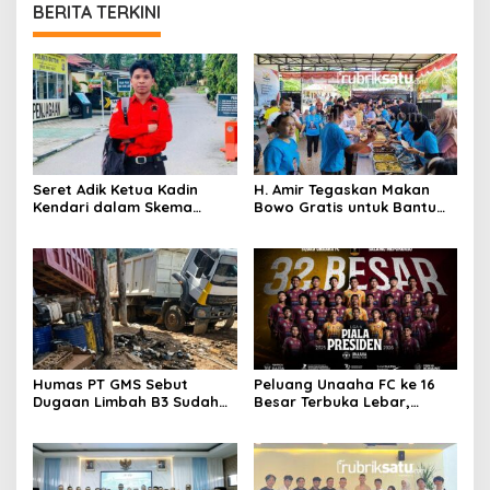
BERITA TERKINI
Seret Adik Ketua Kadin
H. Amir Tegaskan Makan
Kendari dalam Skema
Bowo Gratis untuk Bantu
‘Bank Tanah’, Polda Sultra
Masyarakat dan Dukung
Didesak Bongkar Dugaan
Program Pemerintah
Mafia Tanah Puuwatu
Humas PT GMS Sebut
Peluang Unaaha FC ke 16
Dugaan Limbah B3 Sudah
Besar Terbuka Lebar,
Ditindaklanjuti Gakkum,
Laskar Anoa Unggul
Namun Tak Tunjukkan
Statistik
Dokumen