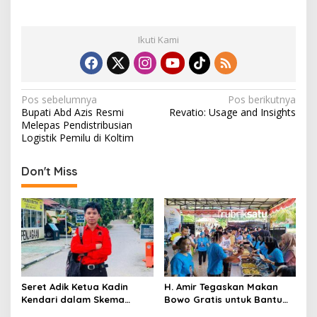
Ikuti Kami
N
Pos sebelumnya
Pos berikutnya
Bupati Abd Azis Resmi
Revatio: Usage and Insights
a
Melepas Pendistribusian
v
Logistik Pemilu di Koltim
i
Don't Miss
g
a
s
i
p
o
Seret Adik Ketua Kadin
H. Amir Tegaskan Makan
s
Kendari dalam Skema
Bowo Gratis untuk Bantu
‘Bank Tanah’, Polda Sultra
Masyarakat dan Dukung