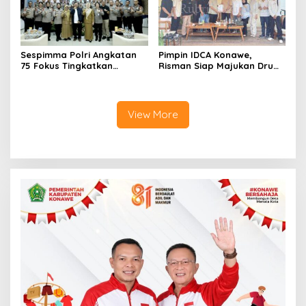
Sespimma Polri Angkatan
Pimpin IDCA Konawe,
75 Fokus Tingkatkan
Risman Siap Majukan Drum
Penanganan Kasus
Corps di Konawe
Kekerasan Seksual Anak
View More