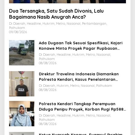
Dua Tersangka, Satu Sudah Divonis, Lalu
Bagaimana Nasib Anugrah Anca?
Di Daerah, Headline, Hukrim, Metro, Nasional, Pertambangan,
Polhukam
09/08/2026
Ada Dugaan Tak Sesuai Spesifikasi, Kajari
Konawe Minta Proyek Pagar Rupbasan
Rp1,9 Miliar Dihentikan
Di Daerah, Headline, Hukrim, Metro, Nasional,
Polhukam
08/08/2026
Direktur Travelina Indonesia Diamankan
Polresta Kendari, Kasus Penelantaran
Jemaah Umrah Masuk Babak Baru
Di Daerah, Hukrim, Metro, Nasional, Polhukam
08/08/2026
Polresta Kendari Tangkap Perempuan
Diduga Penipu Proyek, Korban Rugi Rp588,1
Juta
Di Daerah, Headline, Hukrim, Metro, Nasional,
Polhukam
08/08/2026
Ketua Kwarcab Konawe, Syamsul Ibrahim