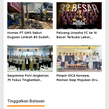
Didesak Bongkar Dugaan
Program Pemerintah
Mafia Tanah Puuwatu
Humas PT GMS Sebut
Peluang Unaaha FC ke 16
Dugaan Limbah B3 Sudah
Besar Terbuka Lebar,
Ditindaklanjuti Gakkum,
Laskar Anoa Unggul
Namun Tak Tunjukkan
Statistik
Dokumen
Sespimma Polri Angkatan
Pimpin IDCA Konawe,
75 Fokus Tingkatkan
Risman Siap Majukan Drum
Penanganan Kasus
Corps di Konawe
Kekerasan Seksual Anak
Tinggalkan Balasan