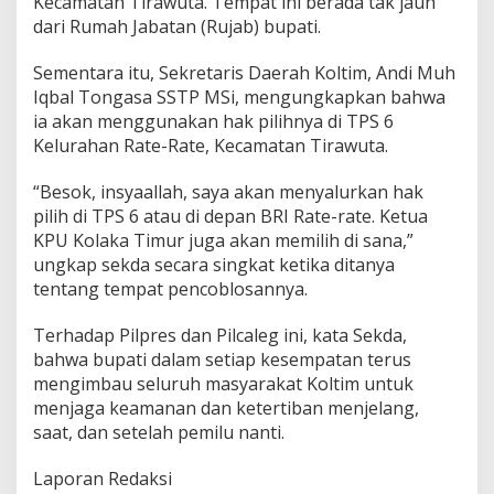
Kecamatan Tirawuta. Tempat ini berada tak jauh
k
dari Rumah Jabatan (Rujab) bupati.
d
a
Sementara itu, Sekretaris Daerah Koltim, Andi Muh
M
e
Iqbal Tongasa SSTP MSi, mengungkapkan bahwa
m
ia akan menggunakan hak pilihnya di TPS 6
i
Kelurahan Rate-Rate, Kecamatan Tirawuta.
l
i
“Besok, insyaallah, saya akan menyalurkan hak
h
d
pilih di TPS 6 atau di depan BRI Rate-rate. Ketua
i
KPU Kolaka Timur juga akan memilih di sana,”
T
ungkap sekda secara singkat ketika ditanya
P
tentang tempat pencoblosannya.
S
6
R
Terhadap Pilpres dan Pilcaleg ini, kata Sekda,
a
bahwa bupati dalam setiap kesempatan terus
t
mengimbau seluruh masyarakat Koltim untuk
e
menjaga keamanan dan ketertiban menjelang,
r
saat, dan setelah pemilu nanti.
a
t
e
Laporan Redaksi