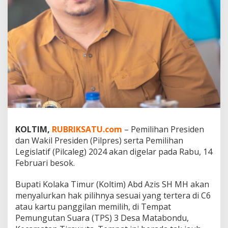
t
i
P
i
l
i
h
d
i
T
P
S
3
M
KOLTIM,
RUBRIKSATU.com
– Pemilihan Presiden
a
dan Wakil Presiden (Pilpres) serta Pemilihan
t
Legislatif (Pilcaleg) 2024 akan digelar pada Rabu, 14
a
b
Februari besok.
o
n
Bupati Kolaka Timur (Koltim) Abd Azis SH MH akan
d
menyalurkan hak pilihnya sesuai yang tertera di C6
u
atau kartu panggilan memilih, di Tempat
,
S
Pemungutan Suara (TPS) 3 Desa Matabondu,
e