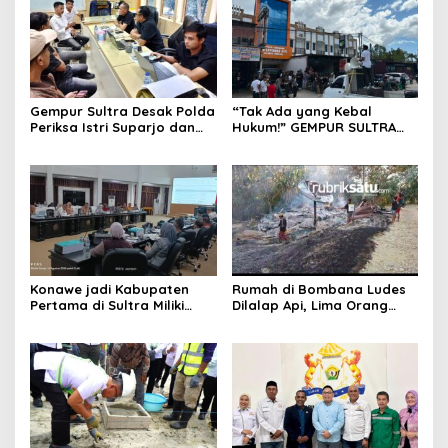
Gempur Sultra Desak Polda
“Tak Ada yang Kebal
Periksa Istri Suparjo dan
Hukum!” GEMPUR SULTRA
Segera Tahan Tersangka
Geruduk Kantor Fajar S
Kasus Tambang Ilegal
Tanawali dan PT
Tadisangka, Siap Kuasai
Lahan Puuwatu
Konawe jadi Kabupaten
Rumah di Bombana Ludes
Pertama di Sultra Miliki
Dilalap Api, Lima Orang
Aplikasi Perpustakaan
Satu Keluarga Meninggal
Digital, DPRD Restui
Dunia
Anggaran Rp200 Juta