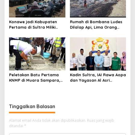
Konawe jadi Kabupaten
Rumah di Bombana Ludes
Pertama di Sultra Miliki
Dilalap Api, Lima Orang
Aplikasi Perpustakaan
Satu Keluarga Meninggal
Digital, DPRD Restui
Dunia
Anggaran Rp200 Juta
Peletakan Batu Pertama
Kadin Sultra, IAI Rawa Aopa
KNMP di Muara Sampara,
dan Yayasan Al Asri
Wabup Konawe Ajak Desa
Bersinergi Cetak Lulusan
Jemput Program Pusat
Siap Kerja
Tinggalkan Balasan
Alamat email Anda tidak akan dipublikasikan.
Ruas yang wajib
ditandai
*