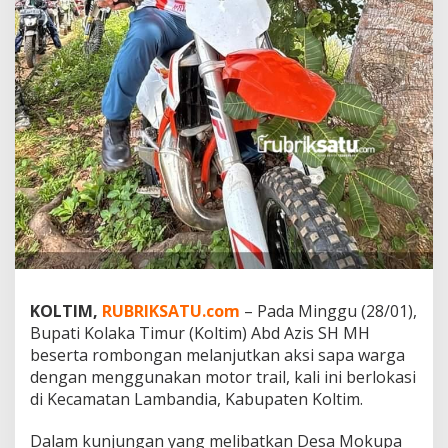
a
L
a
m
b
a
n
d
i
a
d
e
n
g
a
n
M
KOLTIM,
RUBRIKSATU.com
– Pada Minggu (28/01),
o
Bupati Kolaka Timur (Koltim) Abd Azis SH MH
t
beserta rombongan melanjutkan aksi sapa warga
o
r
dengan menggunakan motor trail, kali ini berlokasi
T
di Kecamatan Lambandia, Kabupaten Koltim.
r
a
Dalam kunjungan yang melibatkan Desa Mokupa
i