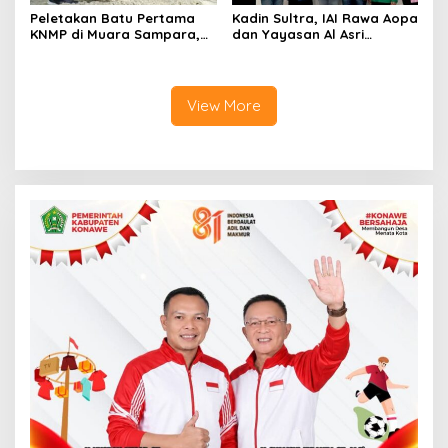
Peletakan Batu Pertama
Kadin Sultra, IAI Rawa Aopa
KNMP di Muara Sampara,
dan Yayasan Al Asri
Wabup Konawe Ajak Desa
Bersinergi Cetak Lulusan
Jemput Program Pusat
Siap Kerja
View More