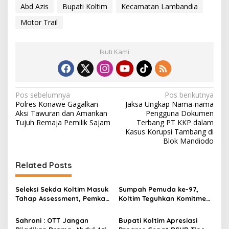
Abd Azis
Bupati Koltim
Kecamatan Lambandia
Motor Trail
Ikuti Kami
N
Pos sebelumnya
Pos berikutnya
Polres Konawe Gagalkan
Jaksa Ungkap Nama-nama
a
Aksi Tawuran dan Amankan
Pengguna Dokumen
v
Tujuh Remaja Pemilik Sajam
Terbang PT KKP dalam
Kasus Korupsi Tambang di
i
Blok Mandiodo
g
Related Posts
a
s
Seleksi Sekda Koltim Masuk
Sumpah Pemuda ke-97,
i
Tahap Assessment, Pemkab
Koltim Teguhkan Komitmen
p
Tekankan Transparansi dan
Membangun Daerah Lewat
Profesionalisme
Aparatur Berintegritas
Sahroni : OTT Jangan
Bupati Koltim Apresiasi
o