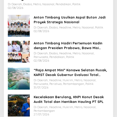
Di Daerah, Ekobis, Metro, Nasional, Pendidikan, Politik
02/08/2026
Anton Timbang Usulkan Aspal Buton Jadi
Proyek Strategis Nasional
Di Daerah, Ekobis, Headline, Metro, Nasional, Politik
02/08/2026
Anton Timbang Hadiri Pertemuan Kadin
dengan Presiden Prabowo, Bawa Misi
Majukan Ekonomi Sultra
Di Daerah, Ekobis, Headline, Metro, Nasional,
Pariwisata, Pendidikan, Politik
02/08/2026
“Raja Ampat Mini” Konawe Selatan Rusak,
KARST Desak Gubernur Evaluasi Total
Dispar Sultra
Di Daerah, Headline, Hukrim, Metro, Nasional,
Pariwisata, Peristiwa, Pertambangan, Politik
31/07/2026
Kecelakaan Berulang, KNPI Konut Desak
Audit Total dan Hentikan Hauling PT SPL
Di Daerah, Headline, Hukrim, Metro, Nasional,
Pertambangan
27/07/2026