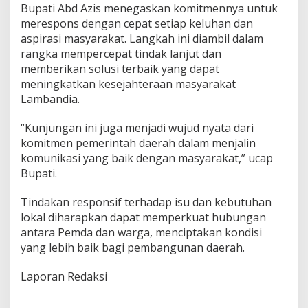
Bupati Abd Azis menegaskan komitmennya untuk
s
merespons dengan cepat setiap keluhan dan
y
a
aspirasi masyarakat. Langkah ini diambil dalam
r
rangka mempercepat tindak lanjut dan
a
memberikan solusi terbaik yang dapat
k
meningkatkan kesejahteraan masyarakat
a
t
Lambandia.
“Kunjungan ini juga menjadi wujud nyata dari
komitmen pemerintah daerah dalam menjalin
komunikasi yang baik dengan masyarakat,” ucap
Bupati.
Tindakan responsif terhadap isu dan kebutuhan
lokal diharapkan dapat memperkuat hubungan
antara Pemda dan warga, menciptakan kondisi
yang lebih baik bagi pembangunan daerah.
Laporan Redaksi