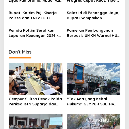
Dijadikan Drama, Abdul Azis
Progres Cepat RSUD Tipe C,
s
Tak Terlibat
280 Tiang Pancang Telah
Terpasang
Bupati Koltim Puji Kinerja
Salat Id di Penanggo Jaya,
Polres dan TNI di HUT
Bupati Sampaikan
Bhayangkara ke-79
Sejumlah Himbauan
Pemda Koltim Serahkan
Pameran Pembangunan
Laporan Keuangan 2024 ke
Berbasis UMKM Warnai HUT
BPK Sultra
Koltim ke-12
Don't Miss
Gempur Sultra Desak Polda
“Tak Ada yang Kebal
Periksa Istri Suparjo dan
Hukum!” GEMPUR SULTRA
Segera Tahan Tersangka
Geruduk Kantor Fajar S
Kasus Tambang Ilegal
Tanawali dan PT
Tadisangka, Siap Kuasai
Lahan Puuwatu