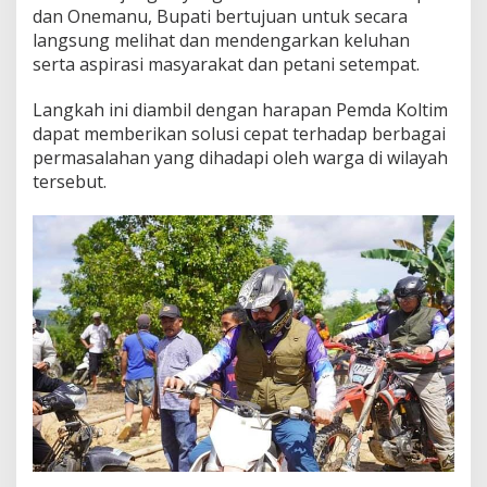
dan Onemanu, Bupati bertujuan untuk secara
l
,
langsung melihat dan mendengarkan keluhan
D
serta aspirasi masyarakat dan petani setempat.
e
n
Langkah ini diambil dengan harapan Pemda Koltim
g
dapat memberikan solusi cepat terhadap berbagai
a
r
permasalahan yang dihadapi oleh warga di wilayah
L
tersebut.
a
n
g
s
u
n
g
K
e
l
u
h
a
n
M
a