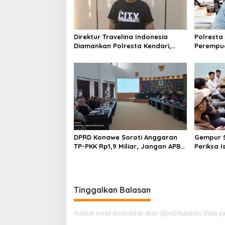
Direktur Travelina Indonesia
Polresta
Diamankan Polresta Kendari,
Perempua
Kasus Penelantaran Jemaah
Proyek, 
Umrah Masuk Babak Baru
Juta
DPRD Konawe Soroti Anggaran
Gempur S
TP-PKK Rp1,9 Miliar, Jangan APBD
Periksa I
Habis untuk Perjalanan Dinas
Tahan T
Ilegal
Tinggalkan Balasan
Alamat email Anda tidak akan dipublikasikan.
Ruas ya