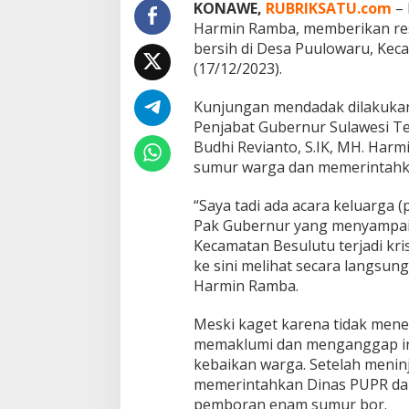
i
KONAWE,
RUBRIKSATU.com
– 
s
Harmin Ramba, memberikan resp
A
bersih di Desa Puulowaru, Kec
i
(17/12/2023).
r
d
i
Kunjungan mendadak dilakukan
D
Penjabat Gubernur Sulawesi T
e
Budhi Revianto, S.IK, MH. Har
s
sumur warga dan memerintahk
a
P
u
“Saya tadi ada acara keluarga (p
u
Pak Gubernur yang menyampai
l
Kecamatan Besulutu terjadi kris
o
ke sini melihat secara langsun
w
Harmin Ramba.
a
r
u
Meski kaget karena tidak men
memaklumi dan menganggap inf
kebaikan warga. Setelah menin
memerintahkan Dinas PUPR d
pemboran enam sumur bor.