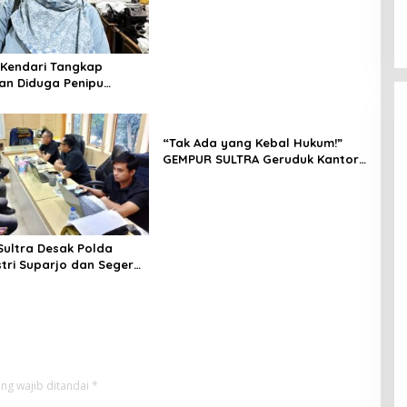
 Kendari Tangkap
n Diduga Penipu
Korban Rugi Rp588,1
“Tak Ada yang Kebal Hukum!”
GEMPUR SULTRA Geruduk Kantor
Fajar S Tanawali dan PT
Tadisangka, Siap Kuasai Lahan
Puuwatu
ultra Desak Polda
stri Suparjo dan Segera
ersangka Kasus Tambang
ng wajib ditandai
*