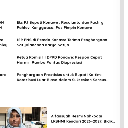
AN
Eks PJ Bupati Konawe : Rusdianto dan Fachry
N
Pahlevi Konggoasa, Pas Pimpin Konawe
we
189 PNS di Pemda Konawe Terima Penghargaan
nley
Satyalancana Karya Satya
Ketua Komisi III DPRD Konawe: Respon Cepat
Harmin Ramba Pantas Diapresiasi
cara
Penghargaan Prestisius untuk Bupati Koltim:
Kontribusi Luar Biasa dalam Sukseskan Sensus
Pertanian
Alfansyah Resmi Nahkodai
LKBHMI Kendari 2026–2027, Bidik
Penguatan Advokasi Hukum