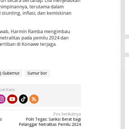
un secara bertahap. Dia menjelaskan
emimpinannya, terutama dalam
 stunting, inflasi, dan kemiskinan
jawab, Harmin Ramba mengimbau
netralitas pada pemilu 2024 dan
rtiban di Konawe terjaga.
J Gubernur
Sumur bor
kuti Kami
Pos berikutnya
s
Polri Tegas: Sanksi Berat bagi
Pelanggar Netralitas Pemilu 2024