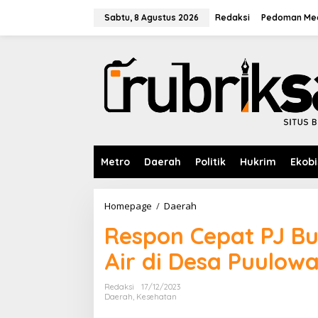
L
e
Sabtu, 8 Agustus 2026
Redaksi
Pedoman Med
w
a
t
i
k
e
k
o
n
t
e
Metro
Daerah
Politik
Hukrim
Ekobi
n
Homepage
/
Daerah
R
e
Respon Cepat PJ Bu
s
p
Air di Desa Puulow
o
n
C
Redaksi
17/12/2023
e
Daerah
,
Kesehatan
p