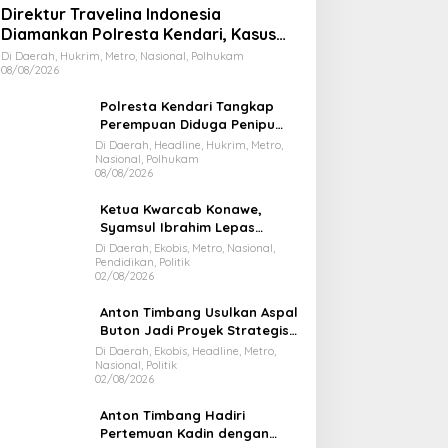
Direktur Travelina Indonesia
Diamankan Polresta Kendari, Kasus
Penelantaran Jemaah Umrah Masuk
Di Daerah, Hukrim, Metro, Nasional, Polhukam
08/08/2026
Babak Baru
Polresta Kendari Tangkap
Perempuan Diduga Penipu
Proyek, Korban Rugi Rp588,1
Di Daerah, Headline, Hukrim, Metro,
Nasional, Polhukam
Juta
08/08/2026
Ketua Kwarcab Konawe,
Syamsul Ibrahim Lepas
Kontingen Jamnas XII 2026
Di Daerah, Ekobis, Metro, Nasional,
Pendidikan, Politik
02/08/2026
Anton Timbang Usulkan Aspal
Buton Jadi Proyek Strategis
Nasional
Di Daerah, Ekobis, Headline, Metro,
Nasional, Politik
02/08/2026
Anton Timbang Hadiri
Pertemuan Kadin dengan