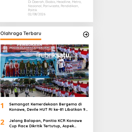
Presiden Prabowo, Bawa Misi
Di Daerah, Ekobis, Headline, Metro,
Nasional, Pariwisata, Pendidikan,
Majukan Ekonomi Sultra
Politik
02/08/2026
Olahraga Terbaru
1
Semangat Kemerdekaan Bergema di
Konawe, Devile HUT RI ke-81 Libatkan 98
Barisan
2
Jelang Balapan, Panitia KCR Konawe
Cup Race Dikritik Tertutup, Aspek
Keselamatan Dipertanyakan