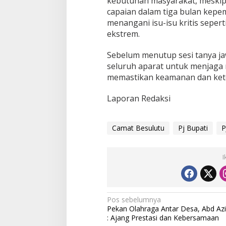
kebutuhan masyarakat, meskip
capaian dalam tiga bulan kep
menangani isu-isu kritis seperti
ekstrem.
Sebelum menutup sesi tanya 
seluruh aparat untuk menjaga 
memastikan keamanan dan kete
Laporan Redaksi
Camat Besulutu
Pj Bupati
P
I
N
Pos sebelumnya
Pekan Olahraga Antar Desa, Abd Azi
a
: Ajang Prestasi dan Kebersamaan