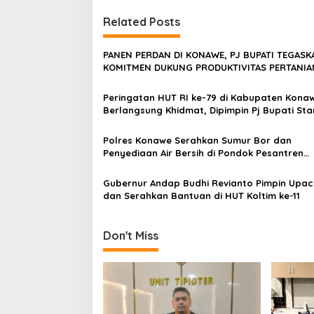
v
i
Related Posts
g
PANEN PERDAN DI KONAWE, PJ BUPATI TEGASK
a
KOMITMEN DUKUNG PRODUKTIVITAS PERTANIA
s
Peringatan HUT RI ke-79 di Kabupaten Kona
i
Berlangsung Khidmat, Dipimpin Pj Bupati Sta
p
o
Polres Konawe Serahkan Sumur Bor dan
Penyediaan Air Bersih di Pondok Pesantren
s
Ibadurrahman
Gubernur Andap Budhi Revianto Pimpin Upa
dan Serahkan Bantuan di HUT Koltim ke-11
Don't Miss