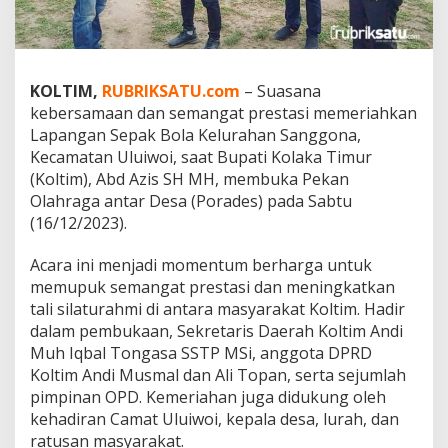
s
a
,
A
b
KOLTIM,
RUBRIKSATU.com
– Suasana
d
kebersamaan dan semangat prestasi memeriahkan
A
Lapangan Sepak Bola Kelurahan Sanggona,
z
Kecamatan Uluiwoi, saat Bupati Kolaka Timur
i
s
(Koltim), Abd Azis SH MH, membuka Pekan
:
Olahraga antar Desa (Porades) pada Sabtu
A
(16/12/2023).
j
a
Acara ini menjadi momentum berharga untuk
n
g
memupuk semangat prestasi dan meningkatkan
P
tali silaturahmi di antara masyarakat Koltim. Hadir
r
dalam pembukaan, Sekretaris Daerah Koltim Andi
e
Muh Iqbal Tongasa SSTP MSi, anggota DPRD
s
t
Koltim Andi Musmal dan Ali Topan, serta sejumlah
a
pimpinan OPD. Kemeriahan juga didukung oleh
s
kehadiran Camat Uluiwoi, kepala desa, lurah, dan
i
ratusan masyarakat.
d