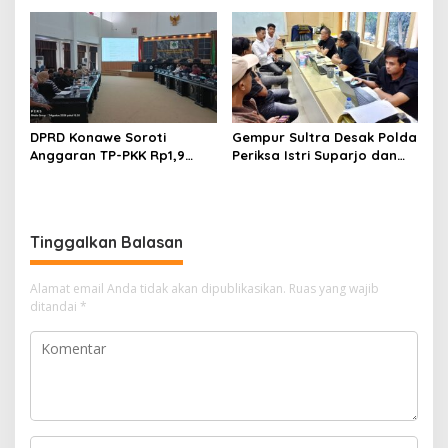
Rp588,1 Juta
Hukum
DPRD Konawe Soroti
Gempur Sultra Desak Polda
Anggaran TP-PKK Rp1,9
Periksa Istri Suparjo dan
Miliar, Jangan APBD Habis
Segera Tahan Tersangka
untuk Perjalanan Dinas
Kasus Tambang Ilegal
Tinggalkan Balasan
Alamat email Anda tidak akan dipublikasikan.
Ruas yang wajib
ditandai
*