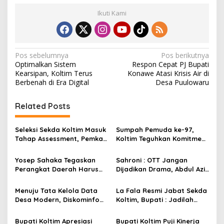
Ikuti Kami
N
Pos sebelumnya
Pos berikutnya
Optimalkan Sistem
Respon Cepat PJ Bupati
a
Kearsipan, Koltim Terus
Konawe Atasi Krisis Air di
v
Berbenah di Era Digital
Desa Puulowaru
i
Related Posts
g
a
Seleksi Sekda Koltim Masuk
Sumpah Pemuda ke-97,
s
Tahap Assessment, Pemkab
Koltim Teguhkan Komitmen
Tekankan Transparansi dan
Membangun Daerah Lewat
i
Profesionalisme
Aparatur Berintegritas
Yosep Sahaka Tegaskan
Sahroni : OTT Jangan
p
Perangkat Daerah Harus
Dijadikan Drama, Abdul Azis
Gaspol Realisasi Anggaran
Tak Terlibat
o
dan Konstruksi
Menuju Tata Kelola Data
La Fala Resmi Jabat Sekda
s
Desa Modern, Diskominfo
Koltim, Bupati : Jadilah
Koltim Tingkatkan
Teladan, Penyejuk dan
Kapasitas Perangkat Desa
Penjaga Harmoni di Tengah
Bupati Koltim Apresiasi
Bupati Koltim Puji Kinerja