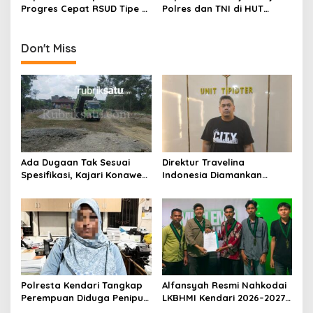
Masyarakat
Progres Cepat RSUD Tipe C,
Polres dan TNI di HUT
280 Tiang Pancang Telah
Bhayangkara ke-79
Terpasang
Don't Miss
Ada Dugaan Tak Sesuai
Direktur Travelina
Spesifikasi, Kajari Konawe
Indonesia Diamankan
Minta Proyek Pagar
Polresta Kendari, Kasus
Rupbasan Rp1,9 Miliar
Penelantaran Jemaah
Dihentikan
Umrah Masuk Babak Baru
Polresta Kendari Tangkap
Alfansyah Resmi Nahkodai
Perempuan Diduga Penipu
LKBHMI Kendari 2026–2027,
Proyek, Korban Rugi
Bidik Penguatan Advokasi