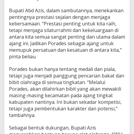
a
n
Bupati Abd Azis, dalam sambutannya, menekankan
K
pentingnya prestasi sejalan dengan menjaga
e
kebersamaan. “Prestasi penting untuk kita raih,
b
tetapi menjaga silaturrahmi dan kekeluargaan di
e
antara kita semua sangat penting dan utama dalam
r
s
ajang ini. Jadikan Porades sebagai ajang untuk
a
memupuk persatuan dan kesatuan di antara kita,”
m
pinta beliau.
a
a
Porades bukan hanya tentang medali dan piala,
n
tetapi juga menjadi panggung pencarian bakat dan
bibit olahraga di semua tingkatan. “Melalui
Porades, akan dilahirkan bibit yang akan mewakili
masing-masing kecamatan pada ajang tingkat
kabupaten nantinya. Ini bukan sekadar kompetisi,
tetapi juga pembentukan karakter dan potensi,”
tambahnya.
Sebagai bentuk dukungan, Bupati Azis