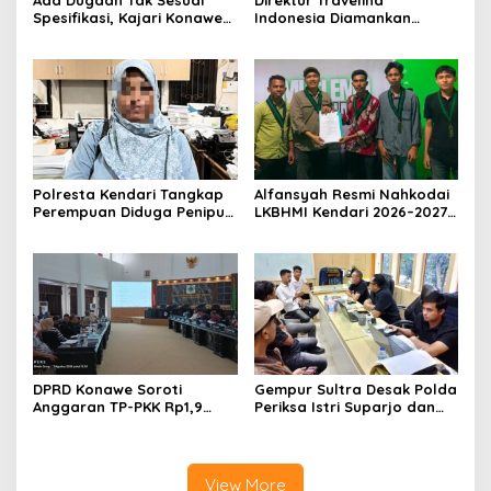
Spesifikasi, Kajari Konawe
Indonesia Diamankan
Minta Proyek Pagar
Polresta Kendari, Kasus
Rupbasan Rp1,9 Miliar
Penelantaran Jemaah
Dihentikan
Umrah Masuk Babak Baru
Polresta Kendari Tangkap
Alfansyah Resmi Nahkodai
Perempuan Diduga Penipu
LKBHMI Kendari 2026–2027,
Proyek, Korban Rugi
Bidik Penguatan Advokasi
Rp588,1 Juta
Hukum
DPRD Konawe Soroti
Gempur Sultra Desak Polda
Anggaran TP-PKK Rp1,9
Periksa Istri Suparjo dan
Miliar, Jangan APBD Habis
Segera Tahan Tersangka
untuk Perjalanan Dinas
Kasus Tambang Ilegal
View More