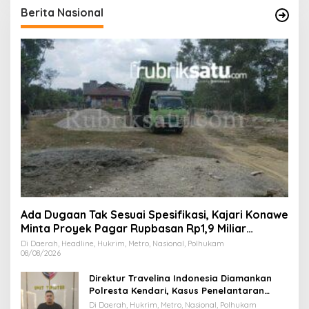
Berita Nasional
Ada Dugaan Tak Sesuai Spesifikasi, Kajari Konawe
Minta Proyek Pagar Rupbasan Rp1,9 Miliar
Dihentikan
Di Daerah, Headline, Hukrim, Metro, Nasional, Polhukam
08/08/2026
Direktur Travelina Indonesia Diamankan
Polresta Kendari, Kasus Penelantaran
Jemaah Umrah Masuk Babak Baru
Di Daerah, Hukrim, Metro, Nasional, Polhukam