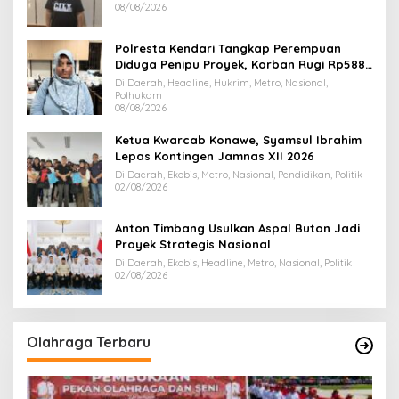
08/08/2026
Polresta Kendari Tangkap Perempuan
Diduga Penipu Proyek, Korban Rugi Rp588,1
Juta
Di Daerah, Headline, Hukrim, Metro, Nasional,
Polhukam
08/08/2026
Ketua Kwarcab Konawe, Syamsul Ibrahim
Lepas Kontingen Jamnas XII 2026
Di Daerah, Ekobis, Metro, Nasional, Pendidikan, Politik
02/08/2026
Anton Timbang Usulkan Aspal Buton Jadi
Proyek Strategis Nasional
Di Daerah, Ekobis, Headline, Metro, Nasional, Politik
02/08/2026
Olahraga Terbaru