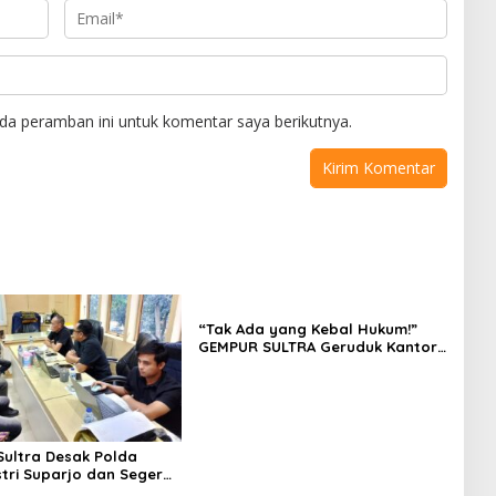
da peramban ini untuk komentar saya berikutnya.
“Tak Ada yang Kebal Hukum!”
GEMPUR SULTRA Geruduk Kantor
Fajar S Tanawali dan PT
Tadisangka, Siap Kuasai Lahan
Puuwatu
ultra Desak Polda
stri Suparjo dan Segera
ersangka Kasus Tambang