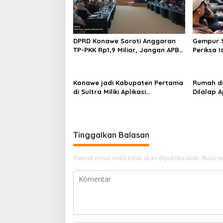
DPRD Konawe Soroti Anggaran
Gempur S
TP-PKK Rp1,9 Miliar, Jangan APBD
Periksa I
Habis untuk Perjalanan Dinas
Tahan T
Ilegal
Konawe jadi Kabupaten Pertama
Rumah d
di Sultra Miliki Aplikasi
Dilalap 
Perpustakaan Digital, DPRD
Keluarga
Restui Anggaran Rp200 Juta
Tinggalkan Balasan
Alamat email Anda tidak akan dipublikasikan.
Ruas ya