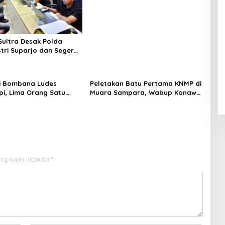
Fajar S Tanawali dan PT
Tadisangka, Siap Kuasai Lahan
Puuwatu
ultra Desak Polda
stri Suparjo dan Segera
ersangka Kasus Tambang
i Bombana Ludes
Peletakan Batu Pertama KNMP di
Api, Lima Orang Satu
Muara Sampara, Wabup Konawe
 Meninggal Dunia
Ajak Desa Jemput Program
Pusat
ng wajib ditandai
*