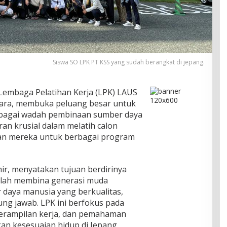
Siswa SO LPK PT KSS yang sudah berangkat di jepang.
Lembaga Pelatihan Kerja (LPK) LAUS
gara, membuka peluang besar untuk
ebagai wadah pembinaan sumber daya
an krusial dalam melatih calon
n mereka untuk berbagai program
ir, menyatakan tujuan berdirinya
alah membina generasi muda
 daya manusia yang berkualitas,
ung jawab. LPK ini berfokus pada
erampilan kerja, dan pemahaman
n kesesuaian hidup di Jepang.