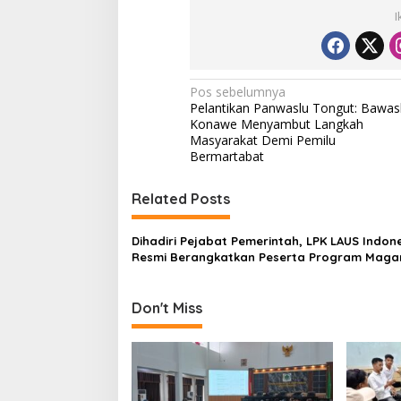
I
N
Pos sebelumnya
Pelantikan Panwaslu Tongut: Bawas
a
Konawe Menyambut Langkah
v
Masyarakat Demi Pemilu
Bermartabat
i
g
Related Posts
a
s
Dihadiri Pejabat Pemerintah, LPK LAUS Indon
Resmi Berangkatkan Peserta Program Maga
i
Jepang
p
Don't Miss
o
s