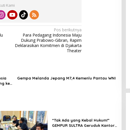
kuti Kami
Pos berikutnya
lu
Para Pedagang Indonesia Maju
Dukung Prabowo-Gibran, Rapim
Deklarasikan Komitmen di Djakarta
Theater
esia
Gempa Melanda Jepang M7,4 Kemenlu Pantau WNI
ng ke
“Tak Ada yang Kebal Hukum!”
GEMPUR SULTRA Geruduk Kantor