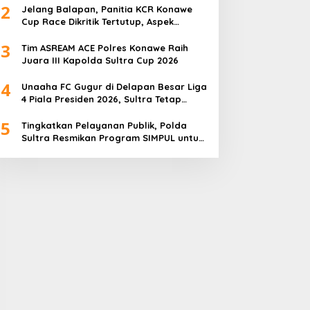
2
Jelang Balapan, Panitia KCR Konawe
Cup Race Dikritik Tertutup, Aspek
Keselamatan Dipertanyakan
3
Tim ASREAM ACE Polres Konawe Raih
Juara III Kapolda Sultra Cup 2026
4
Unaaha FC Gugur di Delapan Besar Liga
4 Piala Presiden 2026, Sultra Tetap
Bangga
5
Tingkatkan Pelayanan Publik, Polda
Sultra Resmikan Program SIMPUL untuk
Masyarakat Pesisir