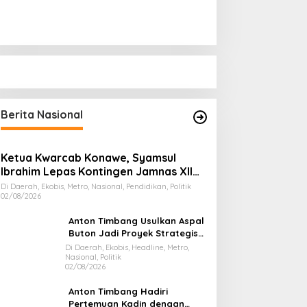
Berita Nasional
Ketua Kwarcab Konawe, Syamsul
Ibrahim Lepas Kontingen Jamnas XII
2026
Di Daerah, Ekobis, Metro, Nasional, Pendidikan, Politik
02/08/2026
Anton Timbang Usulkan Aspal
Buton Jadi Proyek Strategis
Nasional
Di Daerah, Ekobis, Headline, Metro,
Nasional, Politik
02/08/2026
Anton Timbang Hadiri
Pertemuan Kadin dengan