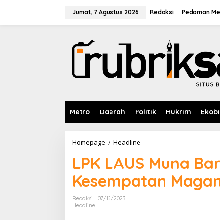
L
e
Jumat, 7 Agustus 2026
Redaksi
Pedoman Med
w
a
t
i
k
e
k
o
n
t
e
Metro
Daerah
Politik
Hukrim
Ekobi
n
Homepage
/
Headline
L
P
LPK LAUS Muna Bar
K
L
Kesempatan Magan
A
U
S
Redaksi
07/12/2023
M
Headline
u