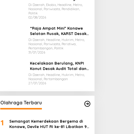
Presiden Prabowo, Bawa Misi
Di Daerah, Ekobis, Headline, Metro,
Nasional, Pariwisata, Pendidikan,
Majukan Ekonomi Sultra
Politik
02/08/2026
“Raja Ampat Mini” Konawe
Selatan Rusak, KARST Desak
Gubernur Evaluasi Total
Di Daerah, Headline, Hukrim, Metro,
Nasional, Pariwisata, Peristiwa,
Dispar Sultra
Pertambangan, Politik
31/07/2026
Kecelakaan Berulang, KNPI
Konut Desak Audit Total dan
Hentikan Hauling PT SPL
Di Daerah, Headline, Hukrim, Metro,
Nasional, Pertambangan
27/07/2026
Olahraga Terbaru
1
Semangat Kemerdekaan Bergema di
Konawe, Devile HUT RI ke-81 Libatkan 98
Barisan