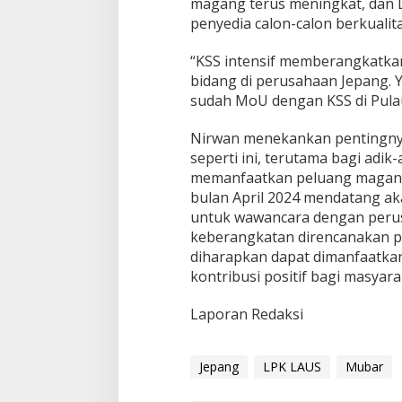
magang terus meningkat, dan 
penyedia calon-calon berkualita
“KSS intensif memberangkatkan
bidang di perusahaan Jepang. Y
sudah MoU dengan KSS di Pula
Nirwan menekankan pentingn
seperti ini, terutama bagi adik
memanfaatkan peluang magang
bulan April 2024 mendatang ak
untuk wawancara dengan peru
keberangkatan direncanakan pad
diharapkan dapat dimanfaatka
kontribusi positif bagi masyar
Laporan Redaksi
Jepang
LPK LAUS
Mubar