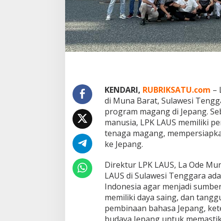
u
K
e
s
e
m
p
a
t
a
KENDARI,
RUBRIKSATU.com
– 
n
di Muna Barat, Sulawesi Teng
M
a
program magang di Jepang. S
g
manusia, LPK LAUS memiliki per
a
tenaga magang, mempersiapka
n
ke Jepang.
g
d
i
Direktur LPK LAUS, La Ode Mun
J
LAUS di Sulawesi Tenggara ad
e
Indonesia agar menjadi sumber
p
memiliki daya saing, dan tangg
a
n
pembinaan bahasa Jepang, ket
g
budaya Jepang untuk memastika