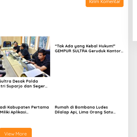
“Tak Ada yang Kebal Hukum!”
GEMPUR SULTRA Geruduk Kantor
Fajar S Tanawali dan PT
Tadisangka, Siap Kuasai Lahan
Puuwatu
ultra Desak Polda
stri Suparjo dan Segera
ersangka Kasus Tambang
adi Kabupaten Pertama
Rumah di Bombana Ludes
Miliki Aplikasi
Dilalap Api, Lima Orang Satu
kaan Digital, DPRD
Keluarga Meninggal Dunia
nggaran Rp200 Juta
View More