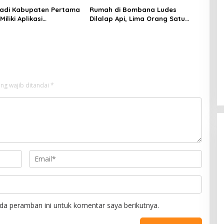
adi Kabupaten Pertama
Rumah di Bombana Ludes
Miliki Aplikasi
Dilalap Api, Lima Orang Satu
kaan Digital, DPRD
Keluarga Meninggal Dunia
nggaran Rp200 Juta
ng wajib ditandai
*
da peramban ini untuk komentar saya berikutnya.