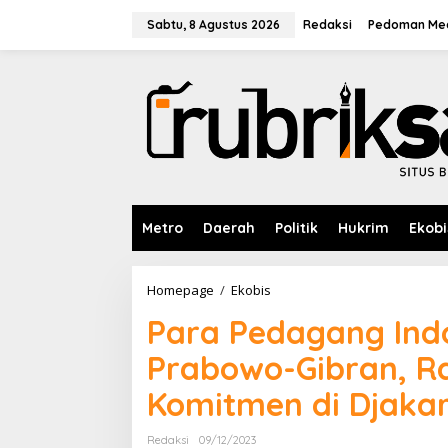
L
e
Sabtu, 8 Agustus 2026
Redaksi
Pedoman Med
w
a
t
i
k
e
k
o
n
t
e
Metro
Daerah
Politik
Hukrim
Ekobi
n
Homepage
/
Ekobis
P
a
Para Pedagang Ind
r
a
Prabowo-Gibran, R
P
e
Komitmen di Djakar
d
a
g
Redaksi
09/12/2023