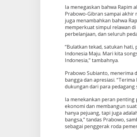
i
Ia menegaskan bahwa Rapim a
k
Prabowo-Gibran sampai akhir 
a
n
juga menambahkan bahwa Rap
K
memperkuat simpul relawan di 
o
perbelanjaan, dan seluruh peda
m
i
“Bulatkan tekad, satukan hati,
t
m
Indonesia Maju. Mari kita so
e
Indonesia,” tambahnya.
n
d
Prabowo Subianto, menerima d
i
bangga dan apresiasi. “Terima ka
D
j
dukungan dari para pedagang s
a
k
Ia menekankan peran penting
a
ekonomi dan membangun suatu
r
hanya pejuang, tapi juga ada
t
a
bangsa,” tandas Prabowo, samb
T
sebagai penggerak roda pemer
h
e