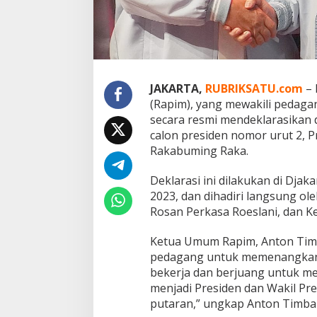
b
o
w
o
-
G
i
JAKARTA,
RUBRIKSATU.com
– 
b
(Rapim), yang mewakili pedagan
r
secara resmi mendeklarasika
a
n
calon presiden nomor urut 2, 
,
Rakabuming Raka.
R
a
Deklarasi ini dilakukan di Dja
p
2023, dan dihadiri langsung o
i
m
Rosan Perkasa Roeslani, dan 
D
e
Ketua Umum Rapim, Anton Tim
k
pedagang untuk memenangkan 
l
bekerja dan berjuang untuk 
a
r
menjadi Presiden dan Wakil Pr
a
putaran,” ungkap Anton Timba
s