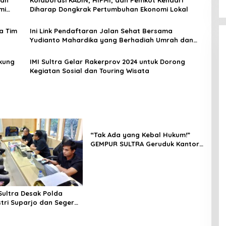
gan
Kolaborasi KADIN, HIPMI, dan Pemkot Kendari
mi
Diharap Dongkrak Pertumbuhan Ekonomi Lokal
a Tim
Ini Link Pendaftaran Jalan Sehat Bersama
Yudianto Mahardika yang Berhadiah Umrah dan
Sepeda Motor
ukung
IMI Sultra Gelar Rakerprov 2024 untuk Dorong
Kegiatan Sosial dan Touring Wisata
“Tak Ada yang Kebal Hukum!”
GEMPUR SULTRA Geruduk Kantor
Fajar S Tanawali dan PT
Tadisangka, Siap Kuasai Lahan
Puuwatu
ultra Desak Polda
stri Suparjo dan Segera
ersangka Kasus Tambang