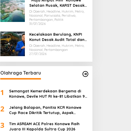
“Raja Ampat Mini” Konawe
Selatan Rusak, KARST Desak
Gubernur Evaluasi Total
Di Daerah, Headline, Hukrim, Metro,
Dispar Sultra
Nasional, Pariwisata, Peristiwa,
Pertambangan, Politik
31/07/2026
Kecelakaan Berulang, KNPI
Konut Desak Audit Total dan
Hentikan Hauling PT SPL
Di Daerah, Headline, Hukrim, Metro,
Nasional, Pertambangan
27/07/2026
Olahraga Terbaru
1
Semangat Kemerdekaan Bergema di
Konawe, Devile HUT RI ke-81 Libatkan 98
Barisan
2
Jelang Balapan, Panitia KCR Konawe
Cup Race Dikritik Tertutup, Aspek
Keselamatan Dipertanyakan
3
Tim ASREAM ACE Polres Konawe Raih
Juara III Kapolda Sultra Cup 2026