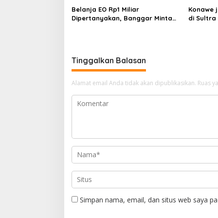
Belanja EO Rp1 Miliar
Konawe j
Dipertanyakan, Banggar Minta
di Sultra 
Anggaran Dinas Pariwisata
Perpusta
Konawe Dirasionalisasi
Restui A
Tinggalkan Balasan
Alamat email Anda tidak akan dipublikasikan.
Ruas ya
Simpan nama, email, dan situs web saya pa