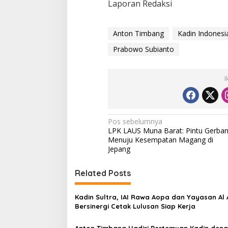
Laporan Redaksi
a
t
e
r
Anton Timbang
Kadin Indonesi
Prabowo Subianto
I
N
Pos sebelumnya
LPK LAUS Muna Barat: Pintu Gerba
a
Menuju Kesempatan Magang di
v
Jepang
i
Related Posts
g
a
Kadin Sultra, IAI Rawa Aopa dan Yayasan Al 
s
Bersinergi Cetak Lulusan Siap Kerja
i