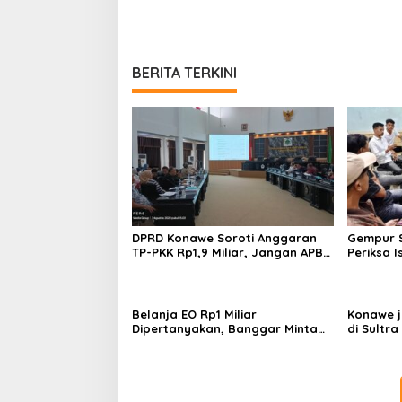
BERITA TERKINI
DPRD Konawe Soroti Anggaran
Gempur S
TP-PKK Rp1,9 Miliar, Jangan APBD
Periksa I
Habis untuk Perjalanan Dinas
Tahan T
Ilegal
Belanja EO Rp1 Miliar
Konawe j
Dipertanyakan, Banggar Minta
di Sultra 
Anggaran Dinas Pariwisata
Perpusta
Konawe Dirasionalisasi
Restui A