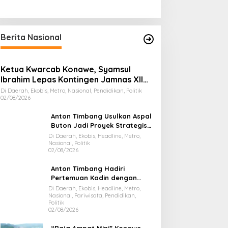
Berita Nasional
Ketua Kwarcab Konawe, Syamsul
Ibrahim Lepas Kontingen Jamnas XII
2026
Di Daerah, Ekobis, Metro, Nasional, Pendidikan, Politik
02/08/2026
Anton Timbang Usulkan Aspal
Buton Jadi Proyek Strategis
Nasional
Di Daerah, Ekobis, Headline, Metro,
Nasional, Politik
02/08/2026
Anton Timbang Hadiri
Pertemuan Kadin dengan
Presiden Prabowo, Bawa Misi
Di Daerah, Ekobis, Headline, Metro,
Nasional, Pariwisata, Pendidikan,
Majukan Ekonomi Sultra
Politik
02/08/2026