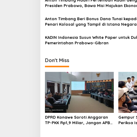
Anton Timbang Hadiri Pertemuan Kadin den
p
Presiden Prabowo, Bawa Misi Majukan Ekono
Sultra
o
Anton Timbang Beri Bonus Dana Tunai kepad
s
Penari Kolosal yang Tampil di Istana Negara
KADIN Indonesia Susun White Paper untuk D
Pemerintahan Prabowo-Gibran
Don't Miss
DPRD Konawe Soroti Anggaran
Gempur S
TP-PKK Rp1,9 Miliar, Jangan APBD
Periksa I
Habis untuk Perjalanan Dinas
Tahan T
Ilegal