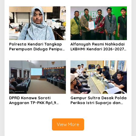
Rupbasan Rp1,9 Miliar
Penelantaran Jemaah
Dihentikan
Umrah Masuk Babak Baru
Polresta Kendari Tangkap
Alfansyah Resmi Nahkodai
Perempuan Diduga Penipu
LKBHMI Kendari 2026–2027,
Proyek, Korban Rugi
Bidik Penguatan Advokasi
Rp588,1 Juta
Hukum
DPRD Konawe Soroti
Gempur Sultra Desak Polda
Anggaran TP-PKK Rp1,9
Periksa Istri Suparjo dan
Miliar, Jangan APBD Habis
Segera Tahan Tersangka
untuk Perjalanan Dinas
Kasus Tambang Ilegal
View More