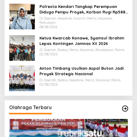
Polresta Kendari Tangkap Perempuan
Diduga Penipu Proyek, Korban Rugi Rp588,1
Juta
Di Daerah, Headline, Hukrim, Metro, Nasional,
Polhukam
08/08/2026
Ketua Kwarcab Konawe, Syamsul Ibrahim
Lepas Kontingen Jamnas XII 2026
Di Daerah, Ekobis, Metro, Nasional, Pendidikan, Politik
02/08/2026
Anton Timbang Usulkan Aspal Buton Jadi
Proyek Strategis Nasional
Di Daerah, Ekobis, Headline, Metro, Nasional, Politik
02/08/2026
Olahraga Terbaru