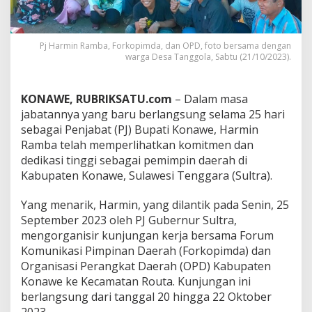
d
a
,
d
Pj Harmin Ramba, Forkopimda, dan OPD, foto bersama dengan
warga Desa Tanggola, Sabtu (21/10/2023).
a
n
O
P
KONAWE, RUBRIKSATU.com
– Dalam masa
D
jabatannya yang baru berlangsung selama 25 hari
K
sebagai Penjabat (PJ) Bupati Konawe, Harmin
u
Ramba telah memperlihatkan komitmen dan
n
j
dedikasi tinggi sebagai pemimpin daerah di
u
Kabupaten Konawe, Sulawesi Tenggara (Sultra).
n
g
Yang menarik, Harmin, yang dilantik pada Senin, 25
i
September 2023 oleh PJ Gubernur Sultra,
R
o
mengorganisir kunjungan kerja bersama Forum
u
Komunikasi Pimpinan Daerah (Forkopimda) dan
t
Organisasi Perangkat Daerah (OPD) Kabupaten
a
Konawe ke Kecamatan Routa. Kunjungan ini
,
berlangsung dari tanggal 20 hingga 22 Oktober
W
a