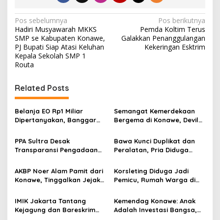
N
Pos sebelumnya
Pos berikutnya
Hadiri Musyawarah MKKS
Pemda Koltim Terus
a
SMP se Kabupaten Konawe,
Galakkan Penanggulangan
v
PJ Bupati Siap Atasi Keluhan
Kekeringan Esktrim
Kepala Sekolah SMP 1
i
Routa
g
Related Posts
a
s
Belanja EO Rp1 Miliar
Semangat Kemerdekaan
i
Dipertanyakan, Banggar
Bergema di Konawe, Devile
p
Minta Anggaran Dinas
HUT RI ke-81 Libatkan 98
Pariwisata Konawe
Barisan
PPA Sultra Desak
Bawa Kunci Duplikat dan
o
Dirasionalisasi
Transparansi Pengadaan
Peralatan, Pria Diduga
s
Buku Rp1,09 Miliar di
Hendak Bobol Tower
Konawe, Plt Kadis PK Buka
Indosat Diamankan
AKBP Noer Alam Pamit dari
Korsleting Diduga Jadi
Penjelasan
Konawe, Tinggalkan Jejak
Pemicu, Rumah Warga di
Pengabdian dan Kenangan
Tuoy Konawe Ludes Dilalap
Mendalam di Hati
Si Jago Merah
IMIK Jakarta Tantang
Kemendag Konawe: Anak
Masyarakat
Kejagung dan Bareskrim
Adalah Investasi Bangsa,
Segel Tambang PT ST
Madrasah Harus Bebas