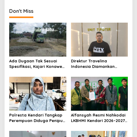
Nickel Resources, Usut
Kekerasan dan
Dugaan Pembeking
Perundungan
Don't Miss
Ada Dugaan Tak Sesuai
Direktur Travelina
Spesifikasi, Kajari Konawe
Indonesia Diamankan
Minta Proyek Pagar
Polresta Kendari, Kasus
Rupbasan Rp1,9 Miliar
Penelantaran Jemaah
Dihentikan
Umrah Masuk Babak Baru
Polresta Kendari Tangkap
Alfansyah Resmi Nahkodai
Perempuan Diduga Penipu
LKBHMI Kendari 2026–2027,
Proyek, Korban Rugi
Bidik Penguatan Advokasi
Rp588,1 Juta
Hukum