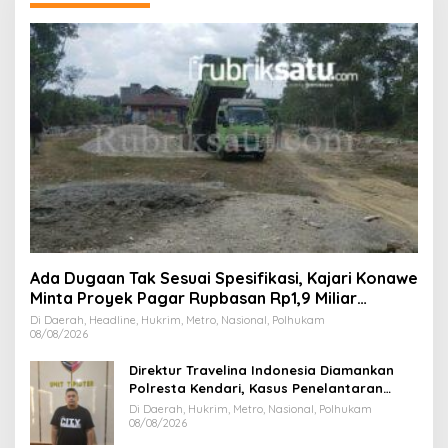
Ada Dugaan Tak Sesuai Spesifikasi, Kajari Konawe
Minta Proyek Pagar Rupbasan Rp1,9 Miliar
Dihentikan
Di Daerah, Headline, Hukrim, Metro, Nasional, Polhukam
08/08/2026
Direktur Travelina Indonesia Diamankan
Polresta Kendari, Kasus Penelantaran
Jemaah Umrah Masuk Babak Baru
Di Daerah, Hukrim, Metro, Nasional, Polhukam
08/08/2026