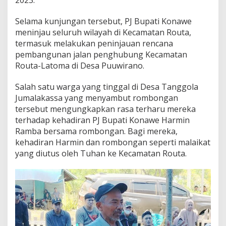
2023.
r
g
Selama kunjungan tersebut, PJ Bupati Konawe
a
meninjau seluruh wilayah di Kecamatan Routa,
:
termasuk melakukan peninjauan rencana
K
a
pembangunan jalan penghubung Kecamatan
m
Routa-Latoma di Desa Puuwirano.
i
D
Salah satu warga yang tinggal di Desa Tanggola
i
Jumalakassa yang menyambut rombongan
d
a
tersebut mengungkapkan rasa terharu mereka
t
terhadap kehadiran PJ Bupati Konawe Harmin
a
Ramba bersama rombongan. Bagi mereka,
n
kehadiran Harmin dan rombongan seperti malaikat
g
i
yang diutus oleh Tuhan ke Kecamatan Routa.
M
a
l
a
i
k
a
t