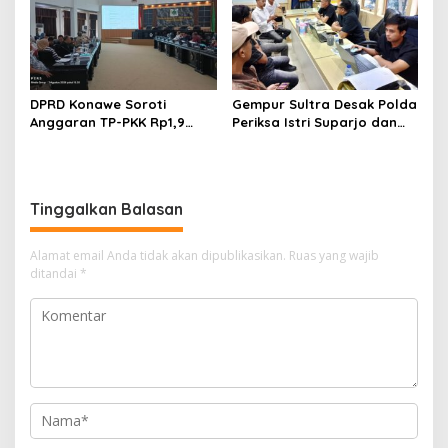
DPRD Konawe Soroti
Gempur Sultra Desak Polda
Anggaran TP-PKK Rp1,9
Periksa Istri Suparjo dan
Miliar, Jangan APBD Habis
Segera Tahan Tersangka
untuk Perjalanan Dinas
Kasus Tambang Ilegal
Tinggalkan Balasan
Alamat email Anda tidak akan dipublikasikan.
Ruas yang wajib
ditandai
*