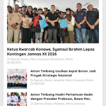
Ketua Kwarcab Konawe, Syamsul Ibrahim Lepas
Kontingen Jamnas XII 2026
Di Daerah, Ekobis, Metro, Nasional, Pendidikan, Politik
02/08/2026
Anton Timbang Usulkan Aspal Buton Jadi
Proyek Strategis Nasional
Di Daerah, Ekobis, Headline, Metro, Nasional, Politik
02/08/2026
Anton Timbang Hadiri Pertemuan Kadin
dengan Presiden Prabowo, Bawa Misi
Majukan Ekonomi Sultra
Di Daerah, Ekobis, Headline, Metro, Nasional,