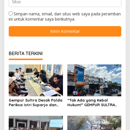
Simpan nama, email, dan situs web saya pada peramban
ini untuk komentar saya berikutnya.
BERITA TERKINI
Gempur Sultra Desak Polda
“Tak Ada yang Kebal
Periksa Istri Suparjo dan
Hukum!” GEMPUR SULTRA
Segera Tahan Tersangka
Geruduk Kantor Fajar S
Kasus Tambang Ilegal
Tanawali dan PT
Tadisangka, Siap Kuasai
Lahan Puuwatu