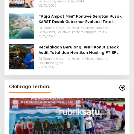
Pariwisata, Pendidikan, Politik
02/08/2026
“Raja Ampat Mini” Konawe Selatan Rusak,
KARST Desak Gubernur Evaluasi Total
Dispar Sultra
Di Daerah, Headline, Hukrim, Metro, Nasional,
Pariwisata, Peristiwa, Pertambangan, Politik
31/07/2026
Kecelakaan Berulang, KNPI Konut Desak
Audit Total dan Hentikan Hauling PT SPL
Di Daerah, Headline, Hukrim, Metro, Nasional,
Pertambangan
27/07/2026
Olahraga Terbaru