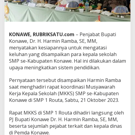
S
M
P
s
e
K
KONAWE, RUBRIKSATU.com
– Penjabat Bupati
a
Konawe, Dr. H. Harmin Ramba, SE, MM,
b
u
menyatakan kesiapannya untuk mengatasi
p
keluhan yang disampaikan para kepala sekolah
a
SMP se-Kabupaten Konawe. Hal ini dilakukan dalam
t
upaya meningkatkan sistem pendidikan.
e
n
K
Pernyataan tersebut disampaikan Harmin Ramba
o
saat menghadiri rapat koordinasi Musyawarah
n
Kerja Kepala Sekolah (MKKS) SMP se-Kabupaten
a
Konawe di SMP 1 Routa, Sabtu, 21 Oktober 2023.
w
e
,
Rapat MKKS di SMP 1 Routa dihadiri langsung oleh
P
PJ Bupati Konawe Dr. H. Harmin Ramba, SE, MM,
J
beserta sejumlah pejabat terkait dan kepala dinas
B
di Pemda Konawe.
u