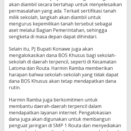
akan diambil secara bertahap untuk menyelesaikan
a
S
permasalahan yang ada. Terkait sertifikasi tanah
e
milik sekolah, langkah akan diambil untuk
k
mengurus kepemilikan tanah tersebut sebagai
o
aset melalui Bagian Pemerintahan, sehingga
l
sengketa di masa depan dapat dihindari.
a
h
S
Selain itu, PJ Bupati Konawe juga akan
M
mengalokasikan dana BOS Khusus bagi sekolah-
P
sekolah di daerah terpencil, seperti di Kecamatan
1
Latoma dan Routa. Harmin Ramba memberikan
R
o
harapan bahwa sekolah-sekolah yang tidak dapat
u
dana BOS Khusus akan tetap mendapatkan dana
t
rutin.
a
Harmin Ramba juga berkomitmen untuk
membantu daerah-daerah terpencil dalam
mendapatkan layanan internet. Pengalokasian
dana juga akan digunakan untuk membangun
penguat jaringan di SMP 1 Routa dan menyediakan