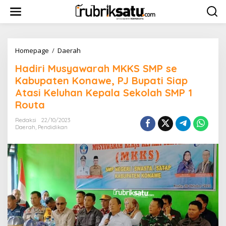
L
e
w
a
t
i
Homepage
/
Daerah
H
k
a
Hadiri Musyawarah MKKS SMP se
e
d
k
i
Kabupaten Konawe, PJ Bupati Siap
o
r
Atasi Keluhan Kepala Sekolah SMP 1
n
i
Routa
t
M
e
u
Redaksi
22/10/2023
n
s
Daerah
,
Pendidikan
y
a
w
a
r
a
h
M
K
K
S