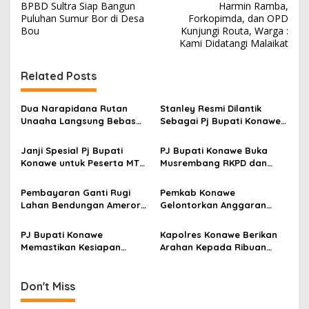
BPBD Sultra Siap Bangun
Harmin Ramba,
a
Puluhan Sumur Bor di Desa
Forkopimda, dan OPD
v
Bou
Kunjungi Routa, Warga :
Kami Didatangi Malaikat
i
g
Related Posts
a
s
Dua Narapidana Rutan
Stanley Resmi Dilantik
Unaaha Langsung Bebas
Sebagai Pj Bupati Konawe,
i
Usai Terima Remisi HUT RI
Fokus pada Penyelesaian
p
ke-79
Program dan Pilkada
Janji Spesial Pj Bupati
PJ Bupati Konawe Buka
Serentak
Konawe untuk Peserta MTQ
Musrembang RKPD dan
o
XXXVII, Bakal Berikan
RPJPD 2025-2045: Dorong
s
Hadiah Umroh
Pembangunan dan
Pembayaran Ganti Rugi
Pemkab Konawe
Penanggulangan Stunting
Lahan Bendungan Ameroro
Gelontorkan Anggaran
sebelum Bulan Ramadhan
Ratusan Juta untuk
Kegiatan Utsawa Dharma
PJ Bupati Konawe
Kapolres Konawe Berikan
Gita
Memastikan Kesiapan
Arahan Kepada Ribuan
Menyambut Kunjungan
Linmas
Menteri Pertanian
Don't Miss