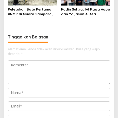
Peletakan Batu Pertama
Kadin Sultra, IAI Rawa Aopa
KNMP di Muara Sampara,
dan Yayasan Al Asri
Wabup Konawe Ajak Desa
Bersinergi Cetak Lulusan
Jemput Program Pusat
Siap Kerja
Tinggalkan Balasan
Alamat email Anda tidak akan dipublikasikan.
Ruas yang wajib
ditandai
*