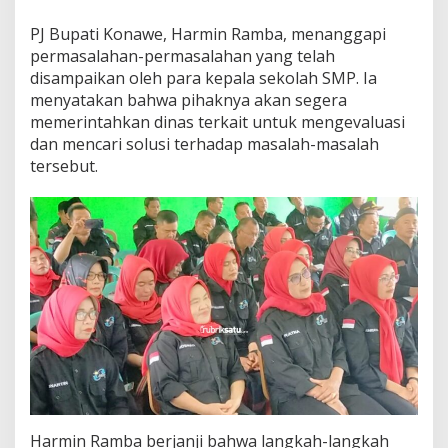
p
a
PJ Bupati Konawe, Harmin Ramba, menanggapi
t
permasalahan-permasalahan yang telah
i
disampaikan oleh para kepala sekolah SMP. Ia
S
menyatakan bahwa pihaknya akan segera
i
memerintahkan dinas terkait untuk mengevaluasi
a
p
dan mencari solusi terhadap masalah-masalah
A
tersebut.
t
a
s
i
K
e
l
u
h
a
n
K
e
p
a
Harmin Ramba berjanji bahwa langkah-langkah
l