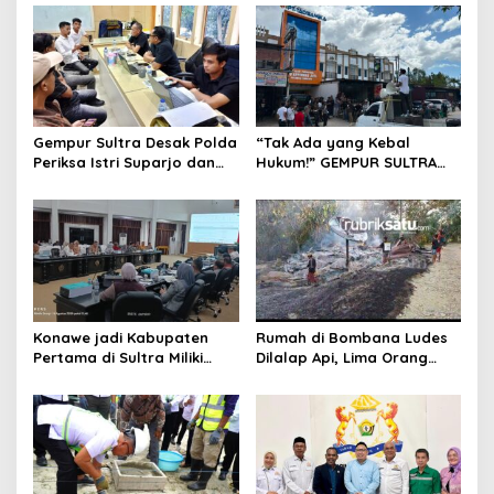
Gempur Sultra Desak Polda
“Tak Ada yang Kebal
Periksa Istri Suparjo dan
Hukum!” GEMPUR SULTRA
Segera Tahan Tersangka
Geruduk Kantor Fajar S
Kasus Tambang Ilegal
Tanawali dan PT
Tadisangka, Siap Kuasai
Lahan Puuwatu
Konawe jadi Kabupaten
Rumah di Bombana Ludes
Pertama di Sultra Miliki
Dilalap Api, Lima Orang
Aplikasi Perpustakaan
Satu Keluarga Meninggal
Digital, DPRD Restui
Dunia
Anggaran Rp200 Juta