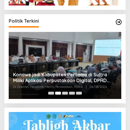
Politik Terkini
S
Konawe jadi Kabupaten Pertama di Sultra
K
Miliki Aplikasi Perpustakaan Digital, DPRD
B
Di
Restui Anggaran Rp200 Juta
Di Daerah, Headline, Metro, Pendidikan, Politik
|
06/08/2026
Bu