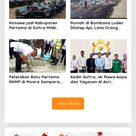
Konawe jadi Kabupaten
Rumah di Bombana Ludes
Pertama di Sultra Miliki
Dilalap Api, Lima Orang
Aplikasi Perpustakaan
Satu Keluarga Meninggal
Digital, DPRD Restui
Dunia
Anggaran Rp200 Juta
Peletakan Batu Pertama
Kadin Sultra, IAI Rawa Aopa
KNMP di Muara Sampara,
dan Yayasan Al Asri
Wabup Konawe Ajak Desa
Bersinergi Cetak Lulusan
Jemput Program Pusat
Siap Kerja
View More