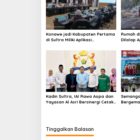
Konawe jadi Kabupaten Pertama
Rumah d
di Sultra Miliki Aplikasi
Dilalap 
Perpustakaan Digital, DPRD
Keluarga
Restui Anggaran Rp200 Juta
Kadin Sultra, IAI Rawa Aopa dan
Semanga
Yayasan Al Asri Bersinergi Cetak
Bergema 
Lulusan Siap Kerja
RI ke-81 
Tinggalkan Balasan