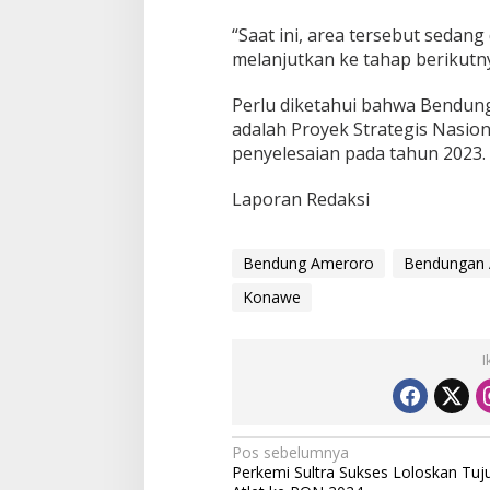
“Saat ini, area tersebut sedan
melanjutkan ke tahap berikutn
Perlu diketahui bahwa Bendu
adalah Proyek Strategis Nasion
penyelesaian pada tahun 2023.
Laporan Redaksi
Bendung Ameroro
Bendungan
Konawe
I
N
Pos sebelumnya
Perkemi Sultra Sukses Loloskan Tuj
a