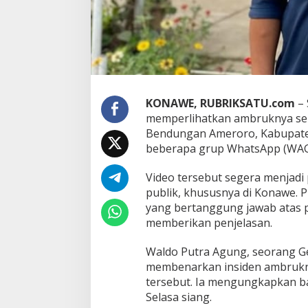
a
i
t
A
m
b
r
u
KONAWE, RUBRIKSATU.com
– 
k
n
memperlihatkan ambruknya seb
y
Bendungan Ameroro, Kabupaten
a
beberapa grup WhatsApp (WAG) 
D
i
Video tersebut segera menjadi
n
d
publik, khususnya di Konawe. 
i
yang bertanggung jawab atas p
n
memberikan penjelasan.
g
B
Waldo Putra Agung, seorang Ge
e
n
membenarkan insiden ambrukn
d
tersebut. Ia mengungkapkan ba
u
Selasa siang.
n