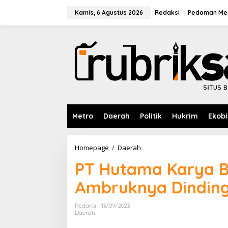
L
e
Kamis, 6 Agustus 2026
Redaksi
Pedoman Med
w
a
t
i
k
e
k
o
n
t
e
Metro
Daerah
Politik
Hukrim
Ekobi
n
Homepage
/
Daerah
P
T
PT Hutama Karya Be
H
u
Ambruknya Dindin
t
a
m
Redaksi
13/09/2023
a
Daerah
K