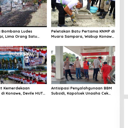
i Bombana Ludes
Peletakan Batu Pertama KNMP di
Api, Lima Orang Satu
Muara Sampara, Wabup Konawe
 Meninggal Dunia
Ajak Desa Jemput Program
Pusat
t Kemerdekaan
Antisipasi Penyalahgunaan BBM
di Konawe, Devile HUT
Subsidi, Kapolsek Unaaha Cek
Libatkan 98 Barisan
Langsung Pengisian di SPBU