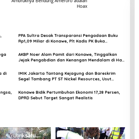
Ambruknya Bendung Ameroro adalah
Hoax
,
PPA Sultra Desak Transparansi Pengadaan Buku
Rp1,09 Miliar di Konawe, Plt Kadis PK Buka
Penjelasan
uga
AKBP Noer Alam Pamit dari Konawe, Tinggalkan
Jejak Pengabdian dan Kenangan Mendalam di Hati
Masyarakat
 di
IMIK Jakarta Tantang Kejagung dan Bareskrim
Segel Tambang PT ST Nickel Resources, Usut
Dugaan Pembeking
angsa,
Konawe Bidik Pertumbuhan Ekonomi 17,28 Persen,
DPRD Sebut Target Sangat Realistis