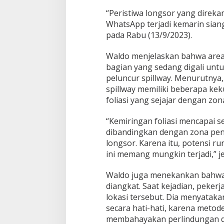
g
“Peristiwa longsor yang direka
A
m
WhatsApp terjadi kemarin siang
e
pada Rabu (13/9/2023).
r
o
Waldo menjelaskan bahwa area
r
bagian yang sedang digali untu
o
peluncur spillway. Menurutnya, s
spillway memiliki beberapa ke
foliasi yang sejajar dengan zon
“Kemiringan foliasi mencapai se
dibandingkan dengan zona peng
longsor. Karena itu, potensi r
ini memang mungkin terjadi,” je
Waldo juga menekankan bahwa 
diangkat. Saat kejadian, peker
lokasi tersebut. Dia menyatak
secara hati-hati, karena metod
membahayakan perlindungan din