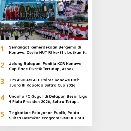
1
Semangat Kemerdekaan Bergema di
Konawe, Devile HUT RI ke-81 Libatkan 98
Barisan
2
Jelang Balapan, Panitia KCR Konawe
Cup Race Dikritik Tertutup, Aspek
Keselamatan Dipertanyakan
3
Tim ASREAM ACE Polres Konawe Raih
Juara III Kapolda Sultra Cup 2026
4
Unaaha FC Gugur di Delapan Besar Liga
4 Piala Presiden 2026, Sultra Tetap
Bangga
5
Tingkatkan Pelayanan Publik, Polda
Sultra Resmikan Program SIMPUL untuk
Masyarakat Pesisir