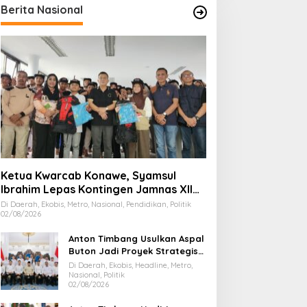
Berita Nasional
Ketua Kwarcab Konawe, Syamsul
Ibrahim Lepas Kontingen Jamnas XII
2026
Di Daerah, Ekobis, Metro, Nasional, Pendidikan, Politik
02/08/2026
Anton Timbang Usulkan Aspal
Buton Jadi Proyek Strategis
Nasional
Di Daerah, Ekobis, Headline, Metro,
Nasional, Politik
02/08/2026