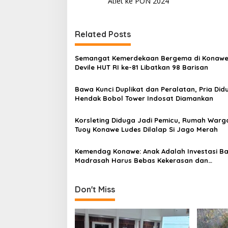
Atlet ke PON 2024
v
i
Related Posts
g
a
Semangat Kemerdekaan Bergema di Konawe
s
Devile HUT RI ke-81 Libatkan 98 Barisan
i
Bawa Kunci Duplikat dan Peralatan, Pria Did
p
Hendak Bobol Tower Indosat Diamankan
o
Korsleting Diduga Jadi Pemicu, Rumah Warga
s
Tuoy Konawe Ludes Dilalap Si Jago Merah
Kemendag Konawe: Anak Adalah Investasi B
Madrasah Harus Bebas Kekerasan dan
Perundungan
Don't Miss