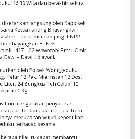
pukul 16.30 Wita dan berakhir sekira
 diserahkan langsung oleh Kapolsek
sama Ketua ranting Bhayangkari
Kasibun. Turut mendampingi PNPP
Ibu Bhayangkari Polsek
amil 1417 – 02 Wawotobi Pratu Omir
a Dawi – Dawi Lidiawati.
salurkan oleh Polsek Wonggeduku
g, Telur 12 Rak, Mie Instan 12 Dos,
 Liter, 24 Bungkus Teh Celup, 12
ukuran 1 Kg.
sibun mengatakan penyaluran
a korban terdampak cuaca ekstrem
innya merupakan wujud kepedulian
eduku terhadap sesama.
berapa nilai itu dapat membantu