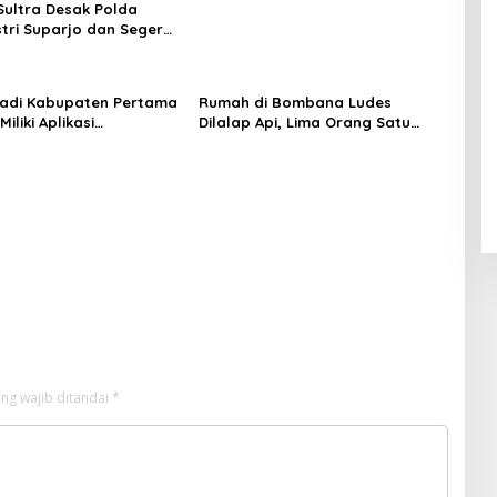
ultra Desak Polda
stri Suparjo dan Segera
ersangka Kasus Tambang
adi Kabupaten Pertama
Rumah di Bombana Ludes
Miliki Aplikasi
Dilalap Api, Lima Orang Satu
kaan Digital, DPRD
Keluarga Meninggal Dunia
nggaran Rp200 Juta
ng wajib ditandai
*