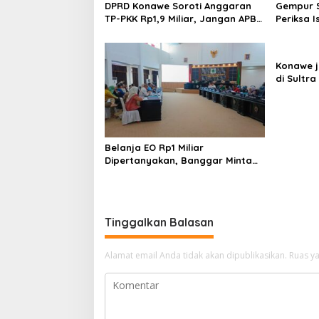
DPRD Konawe Soroti Anggaran
Gempur S
TP-PKK Rp1,9 Miliar, Jangan APBD
Periksa I
Habis untuk Perjalanan Dinas
Tahan T
Ilegal
Konawe j
di Sultra 
Perpusta
Restui A
Belanja EO Rp1 Miliar
Dipertanyakan, Banggar Minta
Anggaran Dinas Pariwisata
Konawe Dirasionalisasi
Tinggalkan Balasan
Alamat email Anda tidak akan dipublikasikan.
Ruas ya