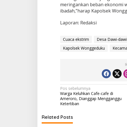
meringankan beban ekonomi wa
ibadah,”harap Kapolsek Wong
Laporan: Redaksi
Cuaca ekstrim
Desa Dawi-dawi
Kapolsek Wonggeduku
Kecama
I
N
Pos sebelumnya
Warga Keluhkan Cafe-cafe di
a
Ameroro, Dianggap Mengganggu
v
Ketertiban
i
Related Posts
g