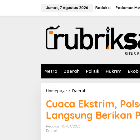
L
e
Jumat, 7 Agustus 2026
Redaksi
Pedoman Med
w
a
t
i
k
e
k
o
n
t
e
Metro
Daerah
Politik
Hukrim
Ekobi
n
Homepage
/
Daerah
C
u
Cuaca Ekstrim, Po
a
c
Langsung Berikan 
a
E
k
Redaksi
07/04/2023
s
Daerah
t