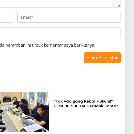
da peramban ini untuk komentar saya berikutnya.
“Tak Ada yang Kebal Hukum!”
GEMPUR SULTRA Geruduk Kantor
Fajar S Tanawali dan PT
Tadisangka, Siap Kuasai Lahan
Puuwatu