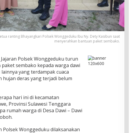
tua ranting Bhayangkari Polsek Wonggeduku Ibu Ny. Dety Kasibun saat
menyerahkan bantuan paket sembako.
 Jajaran Polsek Wonggeduku turun
 paket sembako kepada warga dawi
lainnya yang terdampak cuaca
 hujan deras yang terjadi belum
erapa hari ini di kecamatan
e, Provinsi Sulawesi Tenggara
pa rumah warga di Desa Dawi – Dawi
oboh.
h Polsek Wonggeduku dilaksanakan