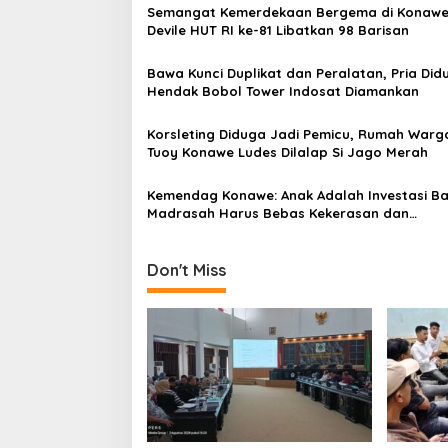
a
Semangat Kemerdekaan Bergema di Konawe
s
Devile HUT RI ke-81 Libatkan 98 Barisan
i
Bawa Kunci Duplikat dan Peralatan, Pria Did
p
Hendak Bobol Tower Indosat Diamankan
o
Korsleting Diduga Jadi Pemicu, Rumah Warga
s
Tuoy Konawe Ludes Dilalap Si Jago Merah
Kemendag Konawe: Anak Adalah Investasi B
Madrasah Harus Bebas Kekerasan dan
Perundungan
Don't Miss