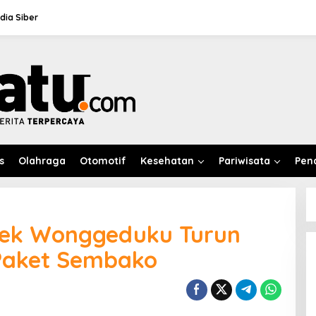
ia Siber
s
Olahraga
Otomotif
Kesehatan
Pariwisata
Pen
lsek Wonggeduku Turun
Paket Sembako