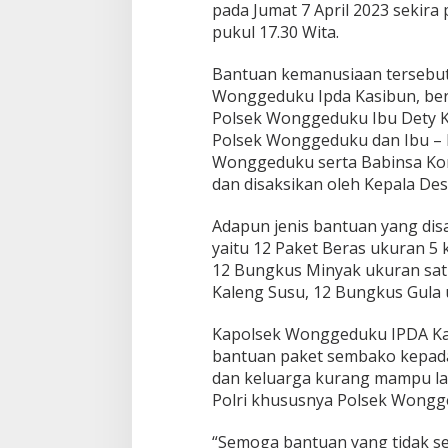
k
pada Jumat 7 April 2023 sekira 
o
pukul 17.30 Wita.
Bantuan kemanusiaan tersebut
Wonggeduku Ipda Kasibun, ber
Polsek Wonggeduku Ibu Dety 
Polsek Wonggeduku dan Ibu – 
Wonggeduku serta Babinsa Kor
dan disaksikan oleh Kepala Des
Adapun jenis bantuan yang di
yaitu 12 Paket Beras ukuran 5 k
12 Bungkus Minyak ukuran satu
Kaleng Susu, 12 Bungkus Gula 
Kapolsek Wonggeduku IPDA Ka
bantuan paket sembako kepad
dan keluarga kurang mampu la
Polri khususnya Polsek Wongg
“Semoga bantuan yang tidak se