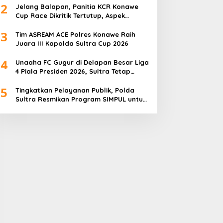
2
Jelang Balapan, Panitia KCR Konawe
Cup Race Dikritik Tertutup, Aspek
Keselamatan Dipertanyakan
3
Tim ASREAM ACE Polres Konawe Raih
Juara III Kapolda Sultra Cup 2026
4
Unaaha FC Gugur di Delapan Besar Liga
4 Piala Presiden 2026, Sultra Tetap
Bangga
5
Tingkatkan Pelayanan Publik, Polda
Sultra Resmikan Program SIMPUL untuk
Masyarakat Pesisir