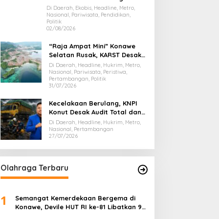
Presiden Prabowo, Bawa Misi
Di Daerah, Ekobis, Headline, Metro,
Nasional, Pariwisata, Pendidikan,
Majukan Ekonomi Sultra
Politik
02/08/2026
“Raja Ampat Mini” Konawe
Selatan Rusak, KARST Desak
Gubernur Evaluasi Total
Di Daerah, Headline, Hukrim, Metro,
Dispar Sultra
Nasional, Pariwisata, Peristiwa,
Pertambangan, Politik
31/07/2026
Kecelakaan Berulang, KNPI
Konut Desak Audit Total dan
Hentikan Hauling PT SPL
Di Daerah, Headline, Hukrim, Metro,
Nasional, Pertambangan
27/07/2026
Olahraga Terbaru
1
Semangat Kemerdekaan Bergema di
Konawe, Devile HUT RI ke-81 Libatkan 98
Barisan