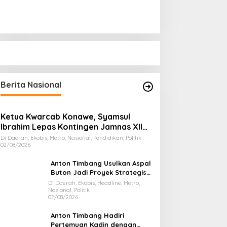
Berita Nasional
Ketua Kwarcab Konawe, Syamsul
Ibrahim Lepas Kontingen Jamnas XII
2026
Di Daerah, Ekobis, Metro, Nasional, Pendidikan, Politik
02/08/2026
Anton Timbang Usulkan Aspal
Buton Jadi Proyek Strategis
Nasional
Di Daerah, Ekobis, Headline, Metro,
Nasional, Politik
02/08/2026
Anton Timbang Hadiri
Pertemuan Kadin dengan