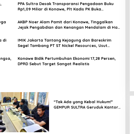
,
PPA Sultra Desak Transparansi Pengadaan Buku
Rp1,09 Miliar di Konawe, Plt Kadis PK Buka
Penjelasan
uga
AKBP Noer Alam Pamit dari Konawe, Tinggalkan
Jejak Pengabdian dan Kenangan Mendalam di Hati
Masyarakat
 di
IMIK Jakarta Tantang Kejagung dan Bareskrim
Segel Tambang PT ST Nickel Resources, Usut
Dugaan Pembeking
angsa,
Konawe Bidik Pertumbuhan Ekonomi 17,28 Persen,
DPRD Sebut Target Sangat Realistis
“Tak Ada yang Kebal Hukum!”
GEMPUR SULTRA Geruduk Kantor
Fajar S Tanawali dan PT
Tadisangka, Siap Kuasai Lahan
Puuwatu