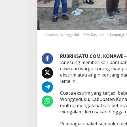
L
a
n
g
s
u
n
Kapolsek Wonggeduku IPDA Kasibun, didampingi Ke
g
B
e
r
RUBRIKSATU.COM, KONAWE
–
i
langsung memberikan bantuan
k
a
dawi dan warga kurang mampu 
n
ekstrim atau angin kencang dan
P
lama ini.
a
k
Cuaca ekstrim yang terjadi beb
e
t
Wonggeduku, Kabupaten Konaw
S
(Sultra) mengakibatkan bebera
e
mengalami kerusakan hingga r
m
b
Pembagian paket sembako ole
a