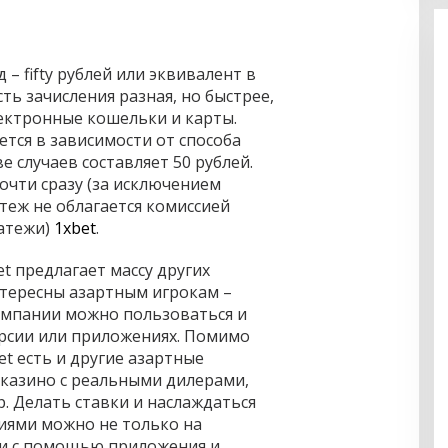
– fifty рублей или эквивалент в
сть зачисления разная, но быстрее,
лектронные кошельки и карты.
тся в зависимости от способа
 случаев составляет 50 рублей.
почти сразу (за исключением
атеж не облагается комиссией
атежи)
1xbet
.
t предлагает массу других
нтересны азартным игрокам –
омпании можно пользоваться и
ерсии или приложениях. Помимо
Bet есть и другие азартные
-казино с реальными дилерами,
р. Делать ставки и наслаждаться
иями можно не только на
о и с помощью приложения и