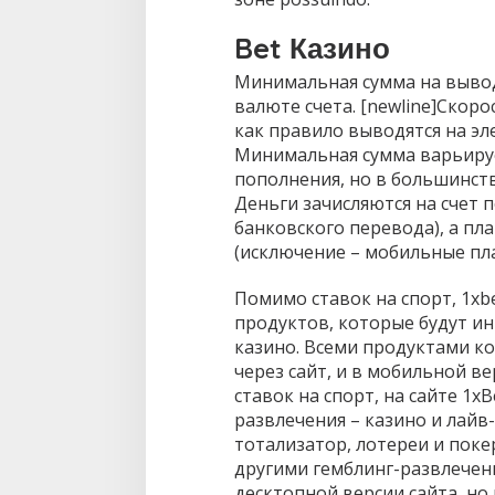
Bet Казино
Минимальная сумма на вывод 
валюте счета. [newline]Скоро
как правило выводятся на э
Минимальная сумма варьируе
пополнения, но в большинстве
Деньги зачисляются на счет 
банковского перевода), а пл
(исключение – мобильные пл
Помимо ставок на спорт, 1xbe
продуктов, которые будут и
казино. Всеми продуктами к
через сайт, и в мобильной в
ставок на спорт, на сайте 1x
развлечения – казино и лайв
тотализатор, лотереи и поке
другими гемблинг-развлечен
десктопной версии сайта, н