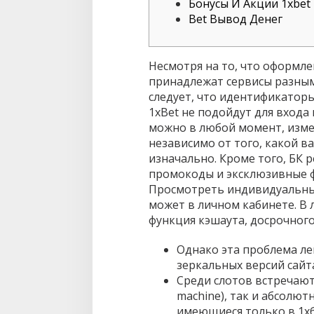
Бонусы И Акции 1xbet
Bet Вывод Денег
Несмотря на то, что оформле
принадлежат сервисы разны
следует, что идентификаторы
1xBet не подойдут для входа 
можно в любой момент, изме
независимо от того, какой в
изначально. Кроме того, БК 
промокоды и эксклюзивные ф
Просмотреть индивидуальны
может в личном кабинете. В 
функция кэшаута, досрочного
Однако эта проблема ле
зеркальных версий сайт
Среди слотов встречаютс
machine), так и абсолют
имеющиеся только в 1хб