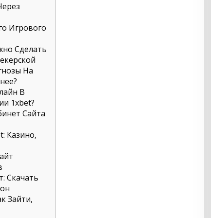
Через
го Игрового
жно Сделать
мекерской
гнозы На
нее?
лайн В
и 1xbet?
бинет Сайта
: Казино,
айт
в
: Скачать
фон
к Зайти,