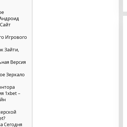
ое
 Андроид
 Сайт
го Игрового
к Зайти,
ная Версия
ое Зеркало
онтора
я 1xbet –
айн
керской
et?
На Сегодня