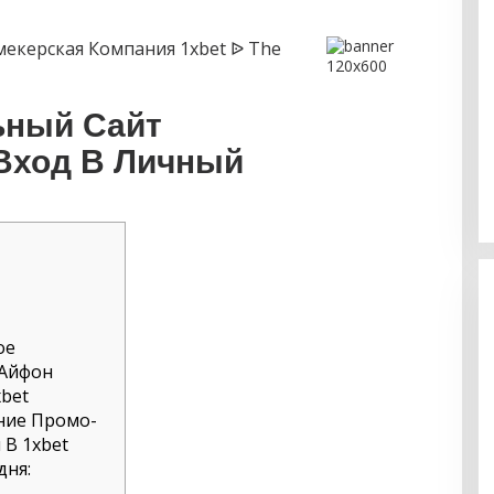
мекерская Компания 1xbet ᐉ The
ьный Сайт
 Вход В Личный
ое
 Айфон
xbet
esak Polda
Belanja EO Rp1 Miliar
ние Промо-
arjo dan Segera
Dipertanyakan, Banggar Minta
 В 1xbet
 Kasus Tambang
Anggaran Dinas Pariwisata
im, Metro,
Di Daerah, Ekobis, Metro, Pariwisata,
дня:
Politik
|
06/08/2026
Politik
|
06/08/2026
Konawe Dirasionalisasi