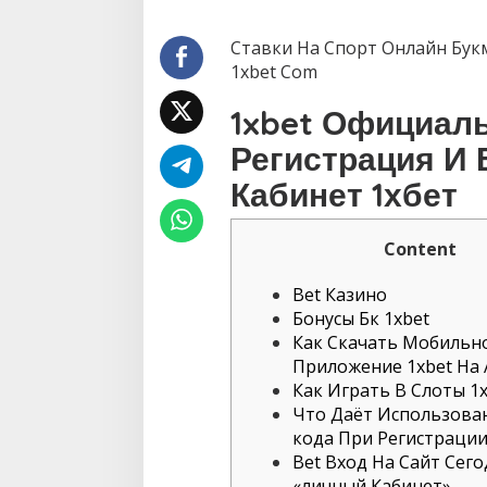
п
о
р
Ставки На Спорт Онлайн Бук
т
1xbet Com
О
н
1xbet Официал
л
а
Регистрация И
й
н
Кабинет 1хбет
Б
у
к
Content
м
е
Bet Казино
к
Бонусы Бк 1xbet
е
р
Как Скачать Мобильн
с
Приложение 1xbet На
к
Как Играть В Слоты 1
а
DPRD Konawe Soroti Anggaran
Gempur Sultra D
Что Даёт Использова
я
TP-PKK Rp1,9 Miliar, Jangan APBD
Periksa Istri Sup
К
кода При Регистрации
Habis untuk Perjalanan Dinas
Tahan Tersangka
о
Di Daerah, Ekobis, Headline, Metro,
Di Daerah, Headline, Hukr
Bet Вход На Сайт Сего
Politik
|
07/08/2026
Pertambangan, Polhukam, 
Ilegal
м
«личный Кабинет»