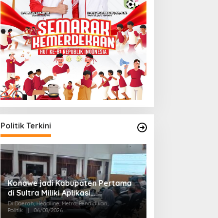
Politik Terkini
Konawe jadi Kabupaten Pertama
Semangat Keme
di Sultra Miliki Aplikasi
Bergema di Kona
Perpustakaan Digital, DPRD
ke-81 Libatkan 9
Di Daerah, Headline, Metro, Pendidikan,
Di Daerah, Headline, Met
Politik
|
06/08/2026
Politik, Seni Budaya
|
0
Restui Anggaran Rp200 Juta