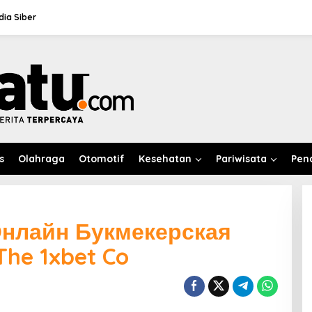
ia Siber
s
Olahraga
Otomotif
Kesehatan
Pariwisata
Pen
Онлайн Букмекерская
The 1xbet Co