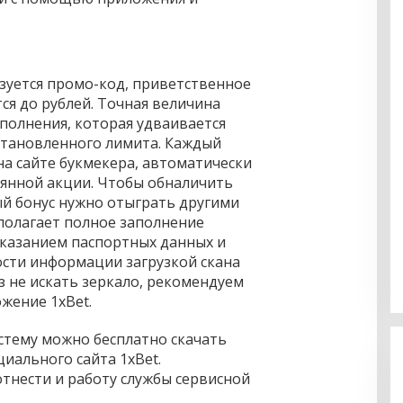
зуется промо-код, приветственное
я до рублей. Точная величина
полнения, которая удваивается
установленного лимита. Каждый
а сайте букмекера, автоматически
оянной акции. Чтобы обналичить
ый бонус нужно отыграть другими
полагает полное заполнение
указанием паспортных данных и
сти информации загрузкой скана
 не искать зеркало, рекомендуем
жение 1xBet.
истему можно бесплатно скачать
иального сайта 1xBet.
тнести и работу службы сервисной