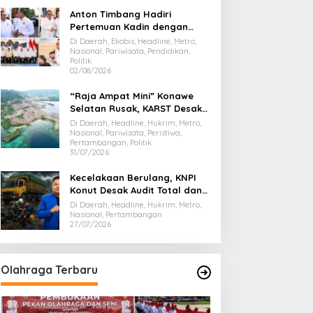
Anton Timbang Hadiri
Pertemuan Kadin dengan
Presiden Prabowo, Bawa Misi
Di Daerah, Ekobis, Headline, Metro,
Majukan Ekonomi Sultra
Nasional, Pariwisata, Pendidikan,
Politik
02/08/2026
“Raja Ampat Mini” Konawe
Selatan Rusak, KARST Desak
Gubernur Evaluasi Total
Di Daerah, Headline, Hukrim, Metro,
Dispar Sultra
Nasional, Pariwisata, Peristiwa,
Pertambangan, Politik
31/07/2026
Kecelakaan Berulang, KNPI
Konut Desak Audit Total dan
Hentikan Hauling PT SPL
Di Daerah, Headline, Hukrim, Metro,
Nasional, Pertambangan
27/07/2026
Olahraga Terbaru