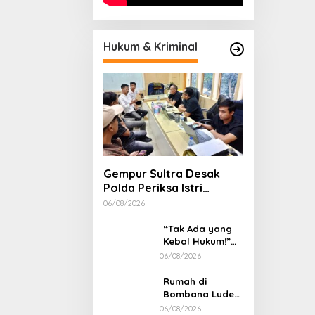
Hukum & Kriminal
Gempur Sultra Desak
Polda Periksa Istri
Suparjo dan Segera
06/08/2026
Tahan Tersangka Kasus
Tambang Ilegal
“Tak Ada yang
Kebal Hukum!”
GEMPUR SULTRA
06/08/2026
Geruduk Kantor
Fajar S Tanawali
Rumah di
dan PT
Bombana Ludes
Tadisangka,
Dilalap Api, Lima
06/08/2026