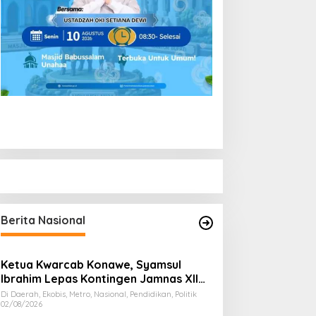
Berita Nasional
Ketua Kwarcab Konawe, Syamsul
Ibrahim Lepas Kontingen Jamnas XII
2026
Di Daerah, Ekobis, Metro, Nasional, Pendidikan, Politik
02/08/2026