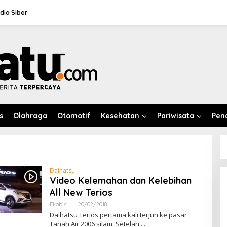
ia Siber
s
Olahraga
Otomotif
Kesehatan
Pariwisata
Pen
DPRD Konawe Soroti Anggaran
TP-PKK Rp1,9 Miliar, Jangan APBD
Habis untuk Perjalanan Dinas
Di Daerah, Ekobis, Headline, Metro,
Daihatsu
Politik
|
07/08/2026
Video Kelemahan dan Kelebihan
All New Terios
Ekobis
|
20/02/2018
O
L
Daihatsu Terios pertama kali terjun ke pasar
E
Tanah Air 2006 silam. Setelah
H