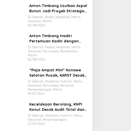
Anton Timbang Usulkan Aspal
Buton Jadi Proyek Strategis
Nasional
Di Daerah, Ekobis, Headline, Metro,
Nasional, Politik
02/08/2026
Anton Timbang Hadiri
Pertemuan Kadin dengan
Presiden Prabowo, Bawa Misi
Di Daerah, Ekobis, Headline, Metro,
Nasional, Pariwisata, Pendidikan,
Majukan Ekonomi Sultra
Politik
02/08/2026
“Raja Ampat Mini” Konawe
Selatan Rusak, KARST Desak
Gubernur Evaluasi Total
Di Daerah, Headline, Hukrim, Metro,
Nasional, Pariwisata, Peristiwa,
Dispar Sultra
Pertambangan, Politik
31/07/2026
Kecelakaan Berulang, KNPI
Konut Desak Audit Total dan
Hentikan Hauling PT SPL
Di Daerah, Headline, Hukrim, Metro,
Nasional, Pertambangan
27/07/2026