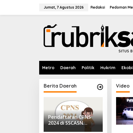
L
e
Jumat, 7 Agustus 2026
Redaksi
Pedoman Med
w
a
t
i
k
e
k
o
n
t
e
Metro
Daerah
Politik
Hukrim
Ekobi
n
Berita Daerah
Video
Pendaftaran CPNS
2024 di SSCASN
Sudah Dibuka, Cek