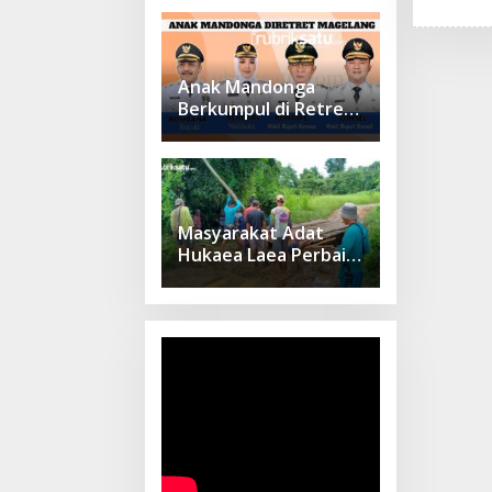
Sebelum Daftar
Anak Mandonga
Berkumpul di Retret
Magelang: Sinergi
Kepemimpinan untuk
Pembangunan
Sulawesi Tenggara
Masyarakat Adat
Hukaea Laea Perbaiki
Dua Jembatan Pasca
Banjir