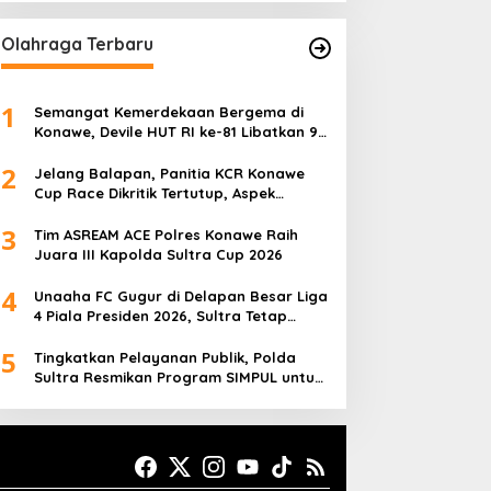
Olahraga Terbaru
1
Semangat Kemerdekaan Bergema di
Konawe, Devile HUT RI ke-81 Libatkan 98
Barisan
2
Jelang Balapan, Panitia KCR Konawe
Cup Race Dikritik Tertutup, Aspek
Keselamatan Dipertanyakan
3
Tim ASREAM ACE Polres Konawe Raih
Juara III Kapolda Sultra Cup 2026
4
Unaaha FC Gugur di Delapan Besar Liga
4 Piala Presiden 2026, Sultra Tetap
Bangga
5
Tingkatkan Pelayanan Publik, Polda
Sultra Resmikan Program SIMPUL untuk
Masyarakat Pesisir