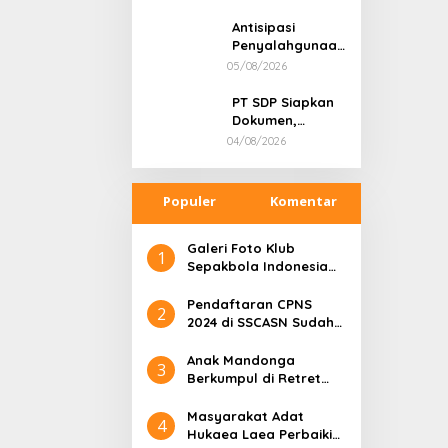
Siap Kuasai
Orang Satu
Lahan Puuwatu
Keluarga
Antisipasi
Meninggal Dunia
Penyalahgunaan
BBM Subsidi,
05/08/2026
Kapolsek
Unaaha Cek
PT SDP Siapkan
Langsung
Dokumen,
Pengisian di
Pendemo Tak
04/08/2026
SPBU
Menanggapi
Tantangan Adu
Data
Populer
Komentar
Galeri Foto Klub
1
Sepakbola Indonesia
Persija Jakarta
Pendaftaran CPNS
2
2024 di SSCASN Sudah
Dibuka, Cek Sebelum
Daftar
Anak Mandonga
3
Berkumpul di Retret
Magelang: Sinergi
Kepemimpinan untuk
Masyarakat Adat
4
Pembangunan Sulawesi
Hukaea Laea Perbaiki