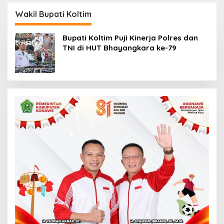
Kasus Penelantaran
Korban Rugi Rp588,1
Jemaah Umrah Masuk
Juta
Wakil Bupati Koltim
Babak Baru
Bupati Koltim Puji Kinerja Polres dan
TNI di HUT Bhayangkara ke-79