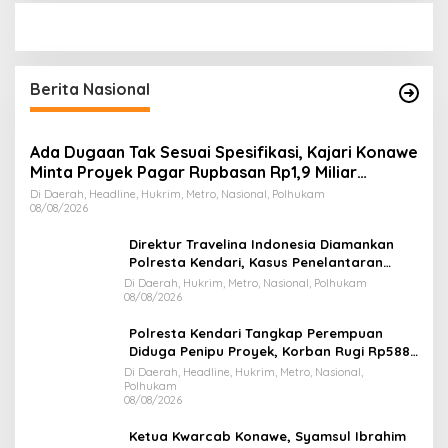
Berita Nasional
Ada Dugaan Tak Sesuai Spesifikasi, Kajari Konawe
Minta Proyek Pagar Rupbasan Rp1,9 Miliar
Dihentikan
Di Daerah, Headline, Hukrim, Metro, Nasional, Polhukam
08/08/2026
Direktur Travelina Indonesia Diamankan
Polresta Kendari, Kasus Penelantaran
Jemaah Umrah Masuk Babak Baru
Di Daerah, Hukrim, Metro, Nasional, Polhukam
08/08/2026
Polresta Kendari Tangkap Perempuan
Diduga Penipu Proyek, Korban Rugi Rp588,1
Juta
Di Daerah, Headline, Hukrim, Metro, Nasional,
Polhukam
08/08/2026
Ketua Kwarcab Konawe, Syamsul Ibrahim