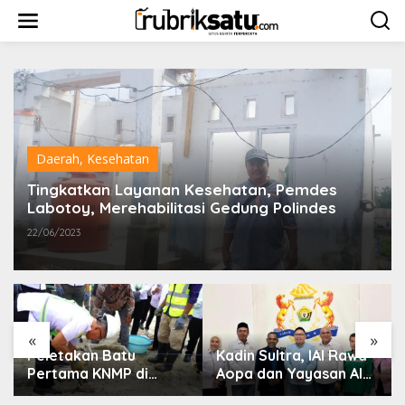
L
e
w
a
t
i
k
e
k
o
Daerah
,
Kesehatan
n
t
Tingkatkan Layanan Kesehatan, Pemdes
e
Labotoy, Merehabilitasi Gedung Polindes
n
22/06/2023
«
»
Peletakan Batu
Kadin Sultra, IAI Rawa
Pertama KNMP di
Aopa dan Yayasan Al
Muara Sampara,
Asri Bersinergi Cetak