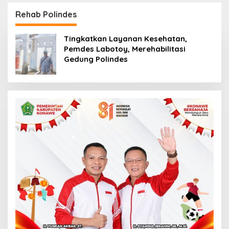
Wabup Konawe Ajak
Lulusan Siap Kerja
Desa Jemput Program
Rehab Polindes
Pusat
Tingkatkan Layanan Kesehatan,
Pemdes Labotoy, Merehabilitasi
Gedung Polindes