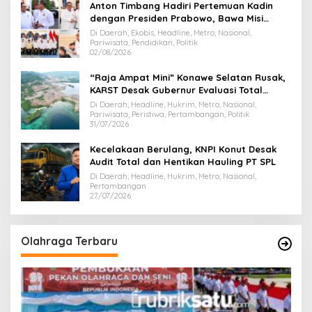
Anton Timbang Hadiri Pertemuan Kadin
dengan Presiden Prabowo, Bawa Misi
Majukan Ekonomi Sultra
Di Daerah, Ekobis, Headline, Metro, Nasional,
Pariwisata, Pendidikan, Politik
02/08/2026
“Raja Ampat Mini” Konawe Selatan Rusak,
KARST Desak Gubernur Evaluasi Total
Dispar Sultra
Di Daerah, Headline, Hukrim, Metro, Nasional,
Pariwisata, Peristiwa, Pertambangan, Politik
31/07/2026
Kecelakaan Berulang, KNPI Konut Desak
Audit Total dan Hentikan Hauling PT SPL
Di Daerah, Headline, Hukrim, Metro, Nasional,
Pertambangan
27/07/2026
Olahraga Terbaru