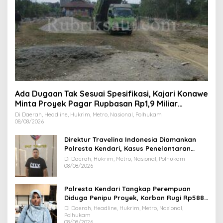
Ada Dugaan Tak Sesuai Spesifikasi, Kajari Konawe
Minta Proyek Pagar Rupbasan Rp1,9 Miliar
Dihentikan
Di Daerah, Headline, Hukrim, Metro, Nasional, Polhukam
08/08/2026
Direktur Travelina Indonesia Diamankan
Polresta Kendari, Kasus Penelantaran
Jemaah Umrah Masuk Babak Baru
Di Daerah, Hukrim, Metro, Nasional, Polhukam
08/08/2026
Polresta Kendari Tangkap Perempuan
Diduga Penipu Proyek, Korban Rugi Rp588,1
Juta
Di Daerah, Headline, Hukrim, Metro, Nasional,
Polhukam
08/08/2026