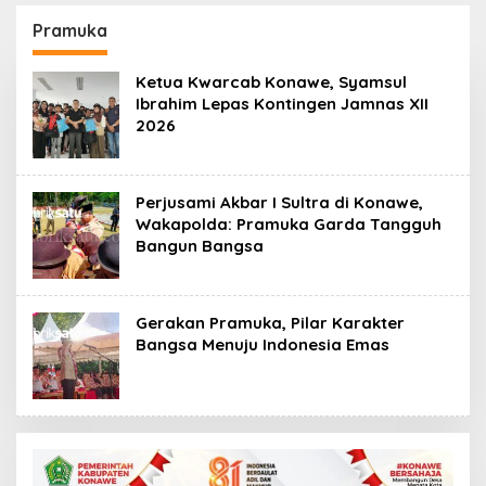
Kasus Penelantaran
Korban Rugi Rp588,1
Jemaah Umrah Masuk
Juta
Pramuka
Babak Baru
Ketua Kwarcab Konawe, Syamsul
Ibrahim Lepas Kontingen Jamnas XII
2026
Perjusami Akbar I Sultra di Konawe,
Wakapolda: Pramuka Garda Tangguh
Bangun Bangsa
Gerakan Pramuka, Pilar Karakter
Bangsa Menuju Indonesia Emas