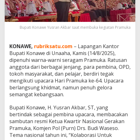
K
a
r
a
k
Bupati Konawe Yusran Akbar saat membuka kegiatan Pramuka
t
e
r
KONAWE,
rubriksatu.com
– Lapangan Kantor
B
Bupati Konawe di Unaaha, Kamis (14/8/2025),
a
dipenuhi warna-warni seragam Pramuka. Ratusan
n
g
anggota dari berbagai jenjang, para pembina, OPD,
s
tokoh masyarakat, dan pelajar, berdiri tegak
a
mengikuti upacara Hari Pramuka ke-64. Upacara
M
berlangsung khidmat, namun penuh gelora
e
n
semangat kebangsaan.
u
j
Bupati Konawe, H. Yusran Akbar, ST, yang
u
bertindak sebagai pembina upacara, membacakan
I
sambutan resmi Ketua Kwartir Nasional Gerakan
n
d
Pramuka, Komjen Pol (Purn) Drs. Budi Waseso.
o
Tema nasional tahun ini, “Kolaborasi Untuk
n