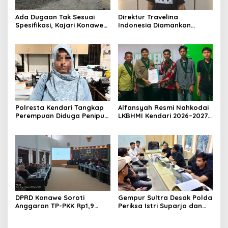
Ada Dugaan Tak Sesuai
Direktur Travelina
Spesifikasi, Kajari Konawe
Indonesia Diamankan
Minta Proyek Pagar
Polresta Kendari, Kasus
Rupbasan Rp1,9 Miliar
Penelantaran Jemaah
Dihentikan
Umrah Masuk Babak Baru
Polresta Kendari Tangkap
Alfansyah Resmi Nahkodai
Perempuan Diduga Penipu
LKBHMI Kendari 2026–2027,
Proyek, Korban Rugi
Bidik Penguatan Advokasi
Rp588,1 Juta
Hukum
DPRD Konawe Soroti
Gempur Sultra Desak Polda
Anggaran TP-PKK Rp1,9
Periksa Istri Suparjo dan
Miliar, Jangan APBD Habis
Segera Tahan Tersangka
untuk Perjalanan Dinas
Kasus Tambang Ilegal