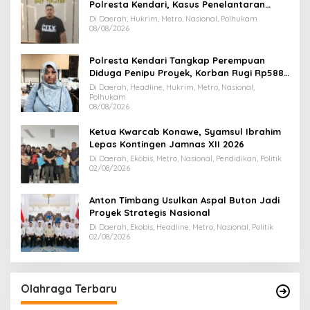
Polresta Kendari, Kasus Penelantaran
Jemaah Umrah Masuk Babak Baru
Di Daerah, Hukrim, Metro, Nasional, Polhukam
08/08/2026
Polresta Kendari Tangkap Perempuan
Diduga Penipu Proyek, Korban Rugi Rp588,1
Juta
Di Daerah, Headline, Hukrim, Metro, Nasional,
Polhukam
08/08/2026
Ketua Kwarcab Konawe, Syamsul Ibrahim
Lepas Kontingen Jamnas XII 2026
Di Daerah, Ekobis, Metro, Nasional, Pendidikan, Politik
02/08/2026
Anton Timbang Usulkan Aspal Buton Jadi
Proyek Strategis Nasional
Di Daerah, Ekobis, Headline, Metro, Nasional, Politik
02/08/2026
Olahraga Terbaru