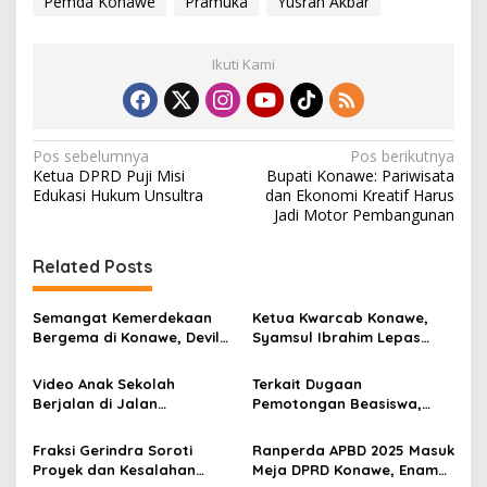
Pemda Konawe
Pramuka
Yusran Akbar
Ikuti Kami
N
Pos sebelumnya
Pos berikutnya
Ketua DPRD Puji Misi
Bupati Konawe: Pariwisata
a
Edukasi Hukum Unsultra
dan Ekonomi Kreatif Harus
v
Jadi Motor Pembangunan
i
Related Posts
g
a
Semangat Kemerdekaan
Ketua Kwarcab Konawe,
s
Bergema di Konawe, Devile
Syamsul Ibrahim Lepas
HUT RI ke-81 Libatkan 98
Kontingen Jamnas XII 2026
i
Barisan
Video Anak Sekolah
Terkait Dugaan
p
Berjalan di Jalan
Pemotongan Beasiswa,
Berlumpur Sampai ke
Unilaki Sebut Data
o
Bupati, Yusran Akbar
Mahasiswa Keliru
Fraksi Gerindra Soroti
Ranperda APBD 2025 Masuk
s
Langsung Instruksikan
Proyek dan Kesalahan
Meja DPRD Konawe, Enam
PUPR Turun