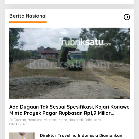
Berita Nasional
Ada Dugaan Tak Sesuai Spesifikasi, Kajari Konawe
Minta Proyek Pagar Rupbasan Rp1,9 Miliar
Dihentikan
Di Daerah, Headline, Hukrim, Metro, Nasional, Polhukam
08/08/2026
Direktur Travelina Indonesia Diamankan