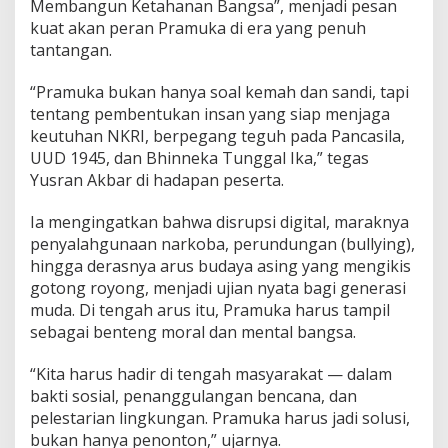
Membangun Ketahanan Bangsa”, menjadi pesan
e
kuat akan peran Pramuka di era yang penuh
s
tantangan.
i
a
E
“Pramuka bukan hanya soal kemah dan sandi, tapi
m
tentang pembentukan insan yang siap menjaga
a
keutuhan NKRI, berpegang teguh pada Pancasila,
s
UUD 1945, dan Bhinneka Tunggal Ika,” tegas
Yusran Akbar di hadapan peserta.
Ia mengingatkan bahwa disrupsi digital, maraknya
penyalahgunaan narkoba, perundungan (bullying),
hingga derasnya arus budaya asing yang mengikis
gotong royong, menjadi ujian nyata bagi generasi
muda. Di tengah arus itu, Pramuka harus tampil
sebagai benteng moral dan mental bangsa.
“Kita harus hadir di tengah masyarakat — dalam
bakti sosial, penanggulangan bencana, dan
pelestarian lingkungan. Pramuka harus jadi solusi,
bukan hanya penonton,” ujarnya.