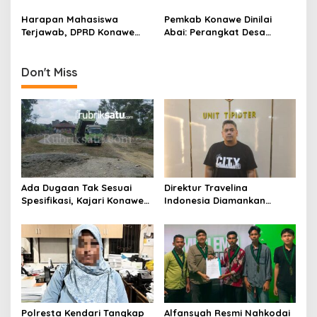
Penganggaran, Bupati
Fraksi Kompak Beri
Konawe Akui Kekeliruan
Persetujuan Awal
Harapan Mahasiswa
Pemkab Konawe Dinilai
Kodefikasi APBD 2025
Terjawab, DPRD Konawe
Abai: Perangkat Desa
Siap Perjuangkan
Meninggal Saat Expo, Tak
Persoalan Beasiswa
Satupun Pejabat Datang
Melayat
Don't Miss
Ada Dugaan Tak Sesuai
Direktur Travelina
Spesifikasi, Kajari Konawe
Indonesia Diamankan
Minta Proyek Pagar
Polresta Kendari, Kasus
Rupbasan Rp1,9 Miliar
Penelantaran Jemaah
Dihentikan
Umrah Masuk Babak Baru
Polresta Kendari Tangkap
Alfansyah Resmi Nahkodai