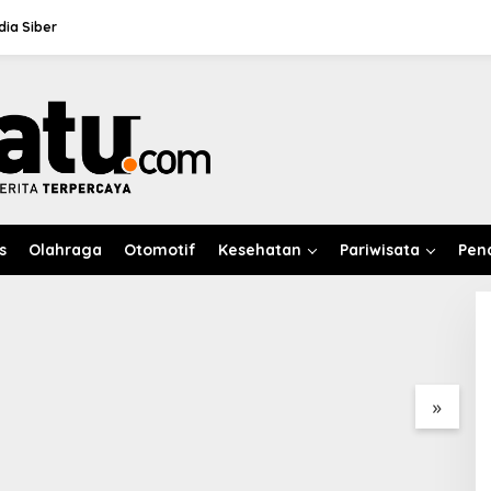
ia Siber
i-Poniki, Raih Prestasi
s
Olahraga
Otomotif
Kesehatan
Pariwisata
Pen
ta Kendari Tangkap
Alfansyah Resmi Nahkodai
D
uan Diduga Penipu
LKBHMI Kendari 2026–
A
, Korban Rugi
2027, Bidik Penguatan
M
1 Juta
Advokasi Hukum
u
»