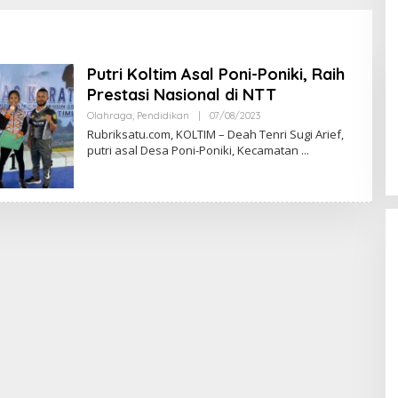
Putri Koltim Asal Poni-Poniki, Raih
Prestasi Nasional di NTT
Olahraga
,
Pendidikan
|
07/08/2023
O
L
Rubriksatu.com, KOLTIM – Deah Tenri Sugi Arief,
E
putri asal Desa Poni-Poniki, Kecamatan
H
R
DPRD Konawe Soroti Anggaran
E
D
TP-PKK Rp1,9 Miliar, Jangan APBD
A
Habis untuk Perjalanan Dinas
Di Daerah, Ekobis, Headline, Metro,
K
Politik
|
07/08/2026
S
I