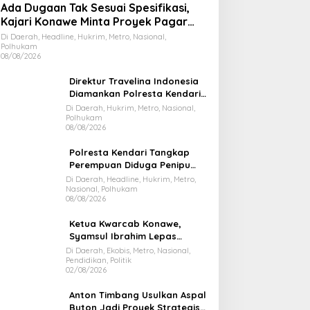
Ada Dugaan Tak Sesuai Spesifikasi,
Kajari Konawe Minta Proyek Pagar
Rupbasan Rp1,9 Miliar Dihentikan
Di Daerah, Headline, Hukrim, Metro, Nasional,
Polhukam
08/08/2026
Direktur Travelina Indonesia
Diamankan Polresta Kendari,
Kasus Penelantaran Jemaah
Di Daerah, Hukrim, Metro, Nasional,
Polhukam
Umrah Masuk Babak Baru
08/08/2026
Polresta Kendari Tangkap
Perempuan Diduga Penipu
Proyek, Korban Rugi Rp588,1
Di Daerah, Headline, Hukrim, Metro,
Nasional, Polhukam
Juta
08/08/2026
Ketua Kwarcab Konawe,
Syamsul Ibrahim Lepas
Kontingen Jamnas XII 2026
Di Daerah, Ekobis, Metro, Nasional,
Pendidikan, Politik
02/08/2026
Anton Timbang Usulkan Aspal
Buton Jadi Proyek Strategis