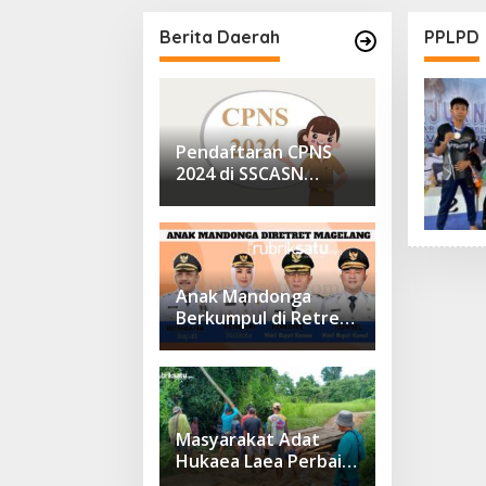
,9 Miliar
Berita Daerah
PPLPD
Pendaftaran CPNS
2024 di SSCASN
Sudah Dibuka, Cek
Sebelum Daftar
Anak Mandonga
Berkumpul di Retret
Magelang: Sinergi
Kepemimpinan untuk
Pembangunan
Sulawesi Tenggara
Masyarakat Adat
Hukaea Laea Perbaiki
Dua Jembatan Pasca