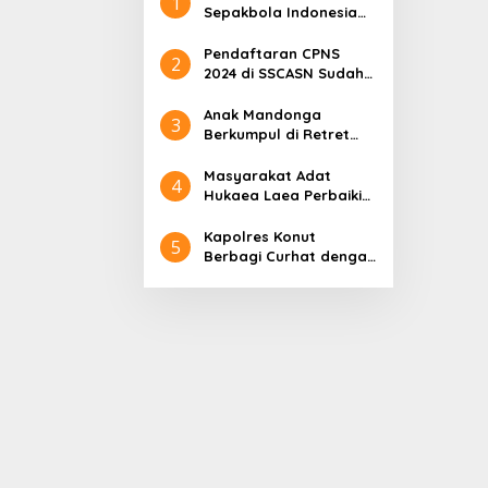
1
Sepakbola Indonesia
Persija Jakarta
Pendaftaran CPNS
2
2024 di SSCASN Sudah
Dibuka, Cek Sebelum
Daftar
Anak Mandonga
3
Berkumpul di Retret
Magelang: Sinergi
Kepemimpinan untuk
Masyarakat Adat
4
Pembangunan Sulawesi
Hukaea Laea Perbaiki
Tenggara
Dua Jembatan Pasca
Banjir
Kapolres Konut
5
Berbagi Curhat dengan
Pengurus dan Santri
Pesantren
Hidayatullah