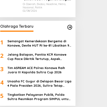
Nasional
Di Daerah, Ekobis, Headline, Metro,
Nasional, Politik
02/08/2026
Olahraga Terbaru
1
Semangat Kemerdekaan Bergema di
Konawe, Devile HUT RI ke-81 Libatkan 98
Barisan
2
Jelang Balapan, Panitia KCR Konawe
Cup Race Dikritik Tertutup, Aspek
Keselamatan Dipertanyakan
3
Tim ASREAM ACE Polres Konawe Raih
Juara III Kapolda Sultra Cup 2026
4
Unaaha FC Gugur di Delapan Besar Liga
4 Piala Presiden 2026, Sultra Tetap
Bangga
5
Tingkatkan Pelayanan Publik, Polda
Sultra Resmikan Program SIMPUL untuk
Masyarakat Pesisir