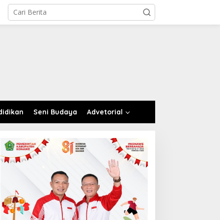
didikan
Seni Budaya
Advetorial
PRD Konawe Soroti
nggaran TP-PKK Rp1,9
iliar, Jangan APBD Habis
ntuk Perjalanan Dinas
Ada Dugaan Tak Sesuai
Spesifikasi, Kajari Konawe
Minta Proyek Pagar