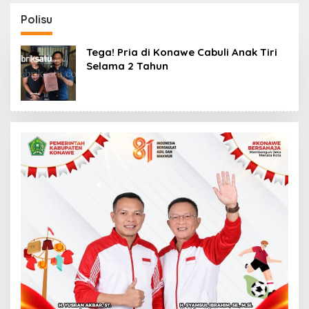
Tahan Tersangka
Kantor Fajar S
Kasus Tambang Ilegal
Tanawali dan PT
Polisu
Tadisangka, Siap
Kuasai Lahan Puuwatu
Tega! Pria di Konawe Cabuli Anak Tiri
Selama 2 Tahun