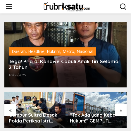
L
e
w
a
t
i
k
e
k
o
Daerah
,
Headline
,
Hukrim
,
Metro
,
Nasional
n
t
Tega! Pria di Konawe Cabuli Anak Tiri Selama
e
2 Tahun
n
12/06/2025
«
»
Gempur Sultra Desak
“Tak Ada yang Kebal
Polda Periksa Istri
Hukum!” GEMPUR
Suparjo dan Segera
SULTRA Geruduk