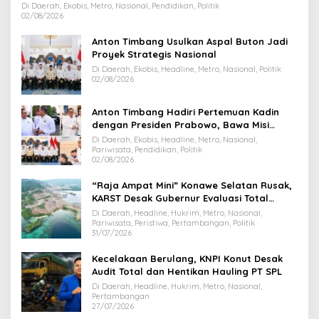
Di Daerah, Ekobis, Metro, Nasional, Pendidikan, Politik
02/08/2026
Anton Timbang Usulkan Aspal Buton Jadi
Proyek Strategis Nasional
Di Daerah, Ekobis, Headline, Metro, Nasional, Politik
02/08/2026
Anton Timbang Hadiri Pertemuan Kadin
dengan Presiden Prabowo, Bawa Misi
Majukan Ekonomi Sultra
Di Daerah, Ekobis, Headline, Metro, Nasional,
Pariwisata, Pendidikan, Politik
02/08/2026
“Raja Ampat Mini” Konawe Selatan Rusak,
KARST Desak Gubernur Evaluasi Total
Dispar Sultra
Di Daerah, Headline, Hukrim, Metro, Nasional,
Pariwisata, Peristiwa, Pertambangan, Politik
31/07/2026
Kecelakaan Berulang, KNPI Konut Desak
Audit Total dan Hentikan Hauling PT SPL
Di Daerah, Headline, Hukrim, Metro, Nasional,
Pertambangan
27/07/2026