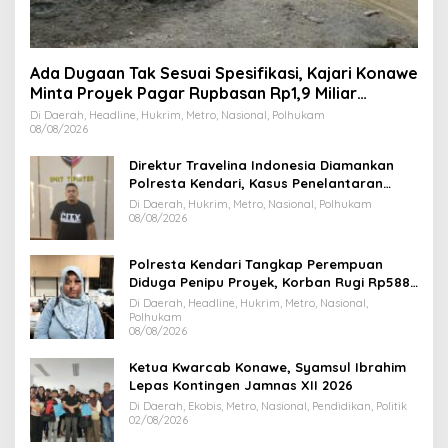
Ada Dugaan Tak Sesuai Spesifikasi, Kajari Konawe
Minta Proyek Pagar Rupbasan Rp1,9 Miliar
Dihentikan
Di Daerah, Headline, Hukrim, Metro, Nasional, Polhukam
08/08/2026
Direktur Travelina Indonesia Diamankan
Polresta Kendari, Kasus Penelantaran
Jemaah Umrah Masuk Babak Baru
Di Daerah, Hukrim, Metro, Nasional, Polhukam
08/08/2026
Polresta Kendari Tangkap Perempuan
Diduga Penipu Proyek, Korban Rugi Rp588,1
Juta
Di Daerah, Headline, Hukrim, Metro, Nasional,
Polhukam
08/08/2026
Ketua Kwarcab Konawe, Syamsul Ibrahim
Lepas Kontingen Jamnas XII 2026
Di Daerah, Ekobis, Metro, Nasional, Pendidikan, Politik
02/08/2026