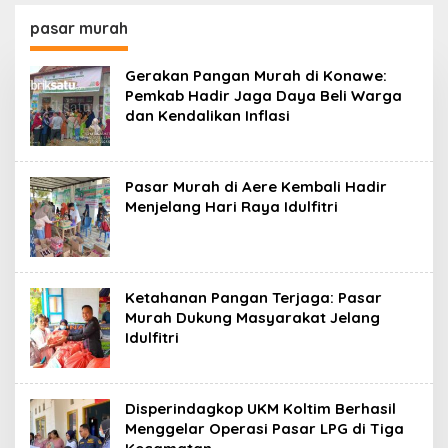
Kasus Penelantaran
Korban Rugi Rp588,1
Jemaah Umrah Masuk
Juta
pasar murah
Babak Baru
Gerakan Pangan Murah di Konawe:
Pemkab Hadir Jaga Daya Beli Warga
dan Kendalikan Inflasi
Pasar Murah di Aere Kembali Hadir
Menjelang Hari Raya Idulfitri
Ketahanan Pangan Terjaga: Pasar
Murah Dukung Masyarakat Jelang
Idulfitri
Disperindagkop UKM Koltim Berhasil
Menggelar Operasi Pasar LPG di Tiga