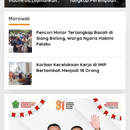
Indonesia Diamankan
Tangkap Perempuan
Polresta Kendari,
Diduga Penipu Proyek,
Kasus Penelantaran
Korban Rugi Rp588,1
Jemaah Umrah Masuk
Juta
Morowali
Babak Baru
Pencuri Motor Tertangkap Basah di
Siang Bolong, Warga Nyaris Hakimi
Pelaku
Korban Kecelakaan Kerja di IMIP
Bertambah Menjadi 18 Orang