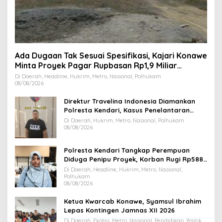
Ada Dugaan Tak Sesuai Spesifikasi, Kajari Konawe
Minta Proyek Pagar Rupbasan Rp1,9 Miliar
Dihentikan
Di Daerah, Headline, Hukrim, Metro, Nasional, Polhukam
08/08/2026
Direktur Travelina Indonesia Diamankan
Polresta Kendari, Kasus Penelantaran
Jemaah Umrah Masuk Babak Baru
Di Daerah, Hukrim, Metro, Nasional, Polhukam
08/08/2026
Polresta Kendari Tangkap Perempuan
Diduga Penipu Proyek, Korban Rugi Rp588,1
Juta
Di Daerah, Headline, Hukrim, Metro, Nasional,
Polhukam
08/08/2026
Ketua Kwarcab Konawe, Syamsul Ibrahim
Lepas Kontingen Jamnas XII 2026
Di Daerah, Ekobis, Metro, Nasional, Pendidikan, Politik