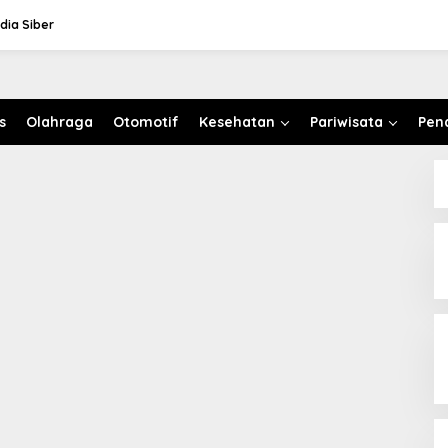
ia Siber
A.M. Dihas Ali Mozar Mushari,
opnas
s
Olahraga
Otomotif
Kesehatan
Pariwisata
Pen