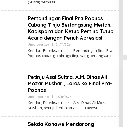
(Sultra) berhasil
R
E
D
A
Pertandingan Final Pra Popnas
K
S
Cabang Tinju Berlangsung Meriah,
I
Kadispora dan Ketua Pertina Tutup
Acara dengan Penuh Apresiasi
Uncategorized
|
24/11/2024
O
L
Kendari, Rubriksatu.com – Pertandingan final Pra
E
Popnas cabang olahraga tinju yang berlangsung
H
R
E
D
A
Petinju Asal Sultra, A.M. Dihas Ali
K
S
Mozar Mushari, Lolos ke Final Pra-
I
Popnas
Uncategorized
|
23/11/2024
O
L
Kendari, Rubriksatu.com – A.M. Dihas Ali Mozar
E
Mushari, petinju berbakat asal Sulawesi
H
R
E
D
Sekda Konawe Mendorong
A