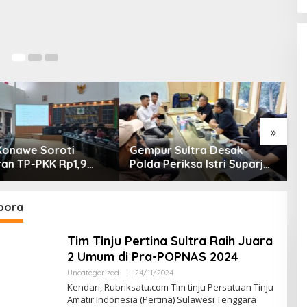
24
»
 Sultra Desak
“Tak Ada yang Kebal
B
eriksa Istri Suparjo
Hukum!” GEMPUR SULTRA
D
gera Tahan
Geruduk Kantor Fajar S
M
gka Kasus Tambang
Tanawali dan PT
P
Tadisangka, Siap Kuasai
D
pora
Lahan Puuwatu
Tim Tinju Pertina Sultra Raih Juara
2 Umum di Pra-POPNAS 2024
Uncategorized
|
24/11/2024
O
L
Kendari, Rubriksatu.com-Tim tinju Persatuan Tinju
E
Amatir Indonesia (Pertina) Sulawesi Tenggara
H