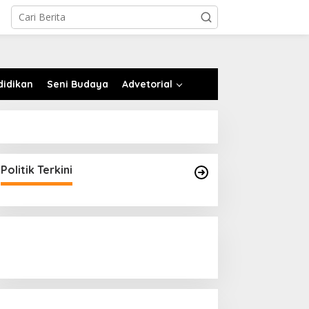
didikan
Seni Budaya
Advetorial
Politik Terkini
Uncategorized
Pertandingan Final Pra Popnas 