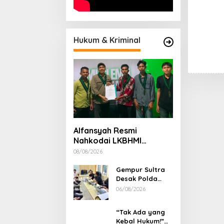
Hukum & Kriminal
Alfansyah Resmi
Nahkodai LKBHMI
Kendari 2026–2027, Bidik
08/08/2026
Penguatan Advokasi
Hukum
Gempur Sultra
Desak Polda
Periksa Istri
06/08/2026
Suparjo dan
Segera Tahan
“Tak Ada yang
Tersangka Kasus
Kebal Hukum!”
Tambang Ilegal