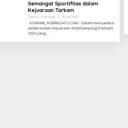
K
Semangat Sportifitas dalam
S
Kejuaraan Tarkam
I
Daerah
,
Olahraga
|
30/08/2023
O
L
KONAWE, RUBRIKSATU.COM – Dalam menyambut
E
pelaksanaan Kejuaraan Antarkampung (Tarkam)
H
2023 yang
R
E
D
A
K
S
I