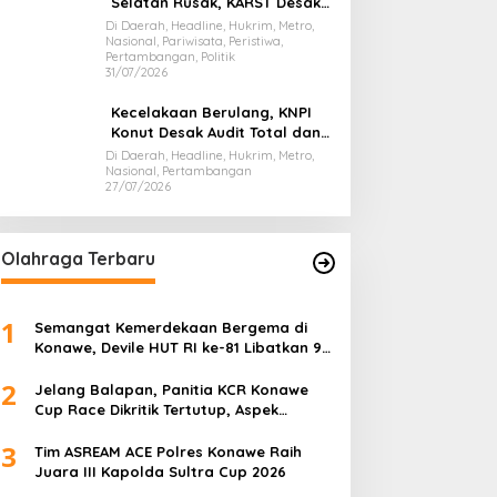
Selatan Rusak, KARST Desak
Gubernur Evaluasi Total
Di Daerah, Headline, Hukrim, Metro,
Nasional, Pariwisata, Peristiwa,
Dispar Sultra
Pertambangan, Politik
31/07/2026
Kecelakaan Berulang, KNPI
Konut Desak Audit Total dan
Hentikan Hauling PT SPL
Di Daerah, Headline, Hukrim, Metro,
Nasional, Pertambangan
27/07/2026
Olahraga Terbaru
1
Semangat Kemerdekaan Bergema di
Konawe, Devile HUT RI ke-81 Libatkan 98
Barisan
2
Jelang Balapan, Panitia KCR Konawe
Cup Race Dikritik Tertutup, Aspek
Keselamatan Dipertanyakan
3
Tim ASREAM ACE Polres Konawe Raih
Juara III Kapolda Sultra Cup 2026