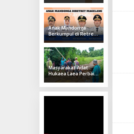
Sudah Dibuka, Cek
Sebelum Daftar
Anak Mandonga
Berkumpul di Retret
Magelang: Sinergi
Kepemimpinan untuk
Pembangunan
Sulawesi Tenggara
Masyarakat Adat
Hukaea Laea Perbaiki
Dua Jembatan Pasca
Banjir