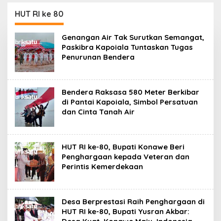
Kasus Penelantaran
Korban Rugi Rp588,1
Jemaah Umrah Masuk
Juta
HUT RI ke 80
Babak Baru
Genangan Air Tak Surutkan Semangat,
Paskibra Kapoiala Tuntaskan Tugas
Penurunan Bendera
Bendera Raksasa 580 Meter Berkibar
di Pantai Kapoiala, Simbol Persatuan
dan Cinta Tanah Air
HUT RI ke-80, Bupati Konawe Beri
Penghargaan kepada Veteran dan
Perintis Kemerdekaan
Desa Berprestasi Raih Penghargaan di
HUT RI ke-80, Bupati Yusran Akbar: