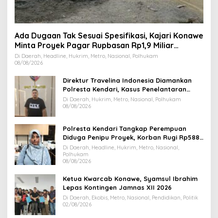
Ada Dugaan Tak Sesuai Spesifikasi, Kajari Konawe
Minta Proyek Pagar Rupbasan Rp1,9 Miliar
Dihentikan
Di Daerah, Headline, Hukrim, Metro, Nasional, Polhukam
08/08/2026
Direktur Travelina Indonesia Diamankan
Polresta Kendari, Kasus Penelantaran
Jemaah Umrah Masuk Babak Baru
Di Daerah, Hukrim, Metro, Nasional, Polhukam
08/08/2026
Polresta Kendari Tangkap Perempuan
Diduga Penipu Proyek, Korban Rugi Rp588,1
Juta
Di Daerah, Headline, Hukrim, Metro, Nasional,
Polhukam
08/08/2026
Ketua Kwarcab Konawe, Syamsul Ibrahim
Lepas Kontingen Jamnas XII 2026
Di Daerah, Ekobis, Metro, Nasional, Pendidikan, Politik
02/08/2026