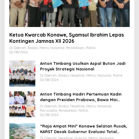
Ketua Kwarcab Konawe, Syamsul Ibrahim Lepas
Kontingen Jamnas XII 2026
Di Daerah, Ekobis, Metro, Nasional, Pendidikan, Politik
02/08/2026
Anton Timbang Usulkan Aspal Buton Jadi
Proyek Strategis Nasional
Di Daerah, Ekobis, Headline, Metro, Nasional, Politik
02/08/2026
Anton Timbang Hadiri Pertemuan Kadin
dengan Presiden Prabowo, Bawa Misi
Majukan Ekonomi Sultra
Di Daerah, Ekobis, Headline, Metro, Nasional,
Pariwisata, Pendidikan, Politik
02/08/2026
“Raja Ampat Mini” Konawe Selatan Rusak,
KARST Desak Gubernur Evaluasi Total
Dispar Sultra
Di Daerah, Headline, Hukrim, Metro, Nasional,