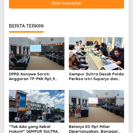
BERITA TERKINI
DPRD Konawe Soroti
Gempur Sultra Desak Polda
Anggaran TP-PKK Rp1,9
Periksa Istri Suparjo dan
Miliar, Jangan APBD Habis
Segera Tahan Tersangka
untuk Perjalanan Dinas
Kasus Tambang Ilegal
“Tak Ada yang Kebal
Belanja EO Rp1 Miliar
Hukum!” GEMPUR SULTRA
Dipertanyakan, Banggar