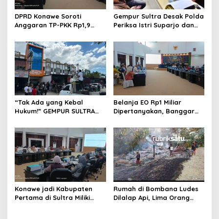
DPRD Konawe Soroti
Gempur Sultra Desak Polda
Anggaran TP-PKK Rp1,9
Periksa Istri Suparjo dan
Miliar, Jangan APBD Habis
Segera Tahan Tersangka
untuk Perjalanan Dinas
Kasus Tambang Ilegal
“Tak Ada yang Kebal
Belanja EO Rp1 Miliar
Hukum!” GEMPUR SULTRA
Dipertanyakan, Banggar
Geruduk Kantor Fajar S
Minta Anggaran Dinas
Tanawali dan PT
Pariwisata Konawe
Tadisangka, Siap Kuasai
Dirasionalisasi
Lahan Puuwatu
Konawe jadi Kabupaten
Rumah di Bombana Ludes
Pertama di Sultra Miliki
Dilalap Api, Lima Orang
Aplikasi Perpustakaan
Satu Keluarga Meninggal
Digital, DPRD Restui
Dunia