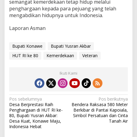
semangat kemerdekaan tetap hidup melalui
a
penghargaan kepada para pejuang yang telah
a
mengabdikan hidupnya untuk Indonesia.
n
Laporan Asman
Bupati Konawe
Bupati Yusran Akbar
HUT RI ke 80
Kemerdekaan
Veteran
Ikuti Kami
N
Pos sebelumnya
Pos berikutnya
Desa Berprestasi Raih
Bendera Raksasa 580 Meter
a
Penghargaan di HUT RI ke-
Berkibar di Pantai Kapoiala,
v
80, Bupati Yusran Akbar:
Simbol Persatuan dan Cinta
Desa Kuat, Konawe Maju,
Tanah Air
i
Indonesia Hebat
g