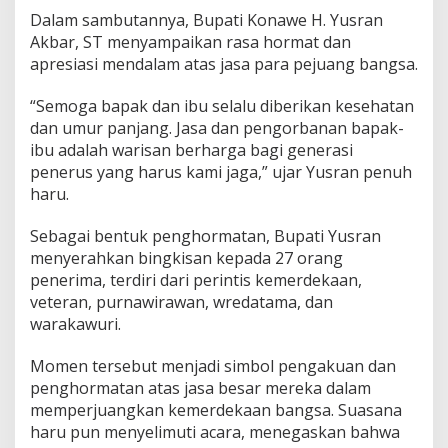
e
Dalam sambutannya, Bupati Konawe H. Yusran
t
Akbar, ST menyampaikan rasa hormat dan
e
apresiasi mendalam atas jasa para pejuang bangsa.
r
a
n
“Semoga bapak dan ibu selalu diberikan kesehatan
d
dan umur panjang. Jasa dan pengorbanan bapak-
a
ibu adalah warisan berharga bagi generasi
n
penerus yang harus kami jaga,” ujar Yusran penuh
P
haru.
e
r
i
Sebagai bentuk penghormatan, Bupati Yusran
n
menyerahkan bingkisan kepada 27 orang
t
penerima, terdiri dari perintis kemerdekaan,
i
veteran, purnawirawan, wredatama, dan
s
K
warakawuri.
e
m
Momen tersebut menjadi simbol pengakuan dan
e
penghormatan atas jasa besar mereka dalam
r
memperjuangkan kemerdekaan bangsa. Suasana
d
e
haru pun menyelimuti acara, menegaskan bahwa
k