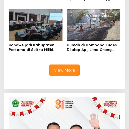
Geruduk Kantor Fajar S
Minta Anggaran Dinas
Tanawali dan PT
Pariwisata Konawe
Tadisangka, Siap Kuasai
Dirasionalisasi
Lahan Puuwatu
Konawe jadi Kabupaten
Rumah di Bombana Ludes
Pertama di Sultra Miliki
Dilalap Api, Lima Orang
Aplikasi Perpustakaan
Satu Keluarga Meninggal
Digital, DPRD Restui
Dunia
Anggaran Rp200 Juta
View More