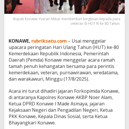
a
w
e
B
Bupati Konawe Yusran Akbar memberikan bingkisan kepada para
veteran di HUT RI ke 80 Tahun.
e
r
i
P
KONAWE,
rubriksatu.com
– Usai menggelar
e
upacara peringatan Hari Ulang Tahun (HUT) ke-80
n
Kemerdekaan Republik Indonesia, Pemerintah
g
Daerah (Pemda) Konawe menggelar acara ramah
h
a
tamah penuh kehangatan bersama para perintis
r
kemerdekaan, veteran, purnawirawan, wredatama,
g
dan warakawuri, Minggu (17/8/2025).
a
a
Acara ini turut dihadiri jajaran Forkopimda Konawe,
n
k
di antaranya Kapolres Konawe AKBP Noer Alam,
e
Ketua DPRD Konawe I Made Asmaya, jajaran
p
Kejaksaan Negeri dan Pengadilan Negeri, Ketua
a
PKK Konawe, Kepala Dinas Sosial, serta Ketua
d
Bhayangkari Konawe.
a
V