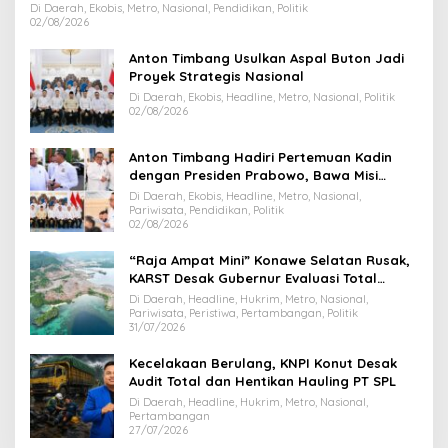
Di Daerah, Ekobis, Metro, Nasional, Pendidikan, Politik
02/08/2026
Anton Timbang Usulkan Aspal Buton Jadi
Proyek Strategis Nasional
Di Daerah, Ekobis, Headline, Metro, Nasional, Politik
02/08/2026
Anton Timbang Hadiri Pertemuan Kadin
dengan Presiden Prabowo, Bawa Misi
Majukan Ekonomi Sultra
Di Daerah, Ekobis, Headline, Metro, Nasional,
Pariwisata, Pendidikan, Politik
02/08/2026
“Raja Ampat Mini” Konawe Selatan Rusak,
KARST Desak Gubernur Evaluasi Total
Dispar Sultra
Di Daerah, Headline, Hukrim, Metro, Nasional,
Pariwisata, Peristiwa, Pertambangan, Politik
31/07/2026
Kecelakaan Berulang, KNPI Konut Desak
Audit Total dan Hentikan Hauling PT SPL
Di Daerah, Headline, Hukrim, Metro, Nasional,
Pertambangan
27/07/2026