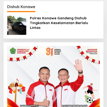
APBD Habis untuk
Tahan Tersangka
Perjalanan Dinas
Kasus Tambang Ilegal
Dishub Konawe
Polres Konawe Gandeng Dishub
Tingkatkan Keselamatan Berlalu
Lintas