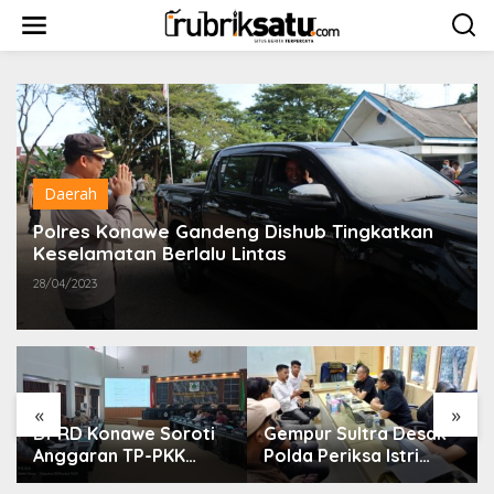
L
e
w
a
t
i
k
e
k
o
Daerah
n
t
Polres Konawe Gandeng Dishub Tingkatkan
e
Keselamatan Berlalu Lintas
n
28/04/2023
«
»
DPRD Konawe Soroti
Gempur Sultra Desak
Anggaran TP-PKK
Polda Periksa Istri
Rp1,9 Miliar, Jangan
Suparjo dan Segera