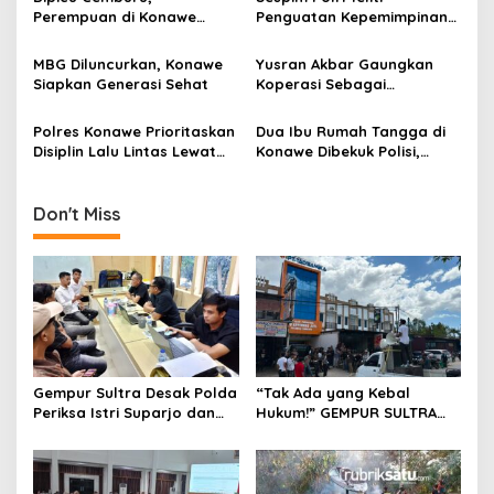
Masyarakat
Perempuan di Konawe
Penguatan Kepemimpinan
o
Alami Luka Robek di Bibir
di Polres Konawe Menuju
s
Setelah Diserang Badik
Indonesia Emas 2045
MBG Diluncurkan, Konawe
Yusran Akbar Gaungkan
Siapkan Generasi Sehat
Koperasi Sebagai
Penopang Bangsa
Polres Konawe Prioritaskan
Dua Ibu Rumah Tangga di
Disiplin Lalu Lintas Lewat
Konawe Dibekuk Polisi,
Operasi Patuh Anoa 2025
Kedapatan Bawa Sabu
21,75 Gram
Don't Miss
Gempur Sultra Desak Polda
“Tak Ada yang Kebal
Periksa Istri Suparjo dan
Hukum!” GEMPUR SULTRA
Segera Tahan Tersangka
Geruduk Kantor Fajar S
Kasus Tambang Ilegal
Tanawali dan PT
Tadisangka, Siap Kuasai
Lahan Puuwatu