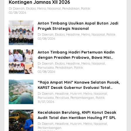
Kontingen Jamnas XII 2026
Di Daerah, Ekobis, Metro, Nasional, Pendidikan, Politik
02/08/2026
Anton Timbang Usulkan Aspal Buton Jadi
Proyek Strategis Nasional
Di Daerah, Ekobis, Headline, Metro, Nasional, Politik
02/08/2026
Anton Timbang Hadiri Pertemuan Kadin
dengan Presiden Prabowo, Bawa Misi
Majukan Ekonomi Sultra
Di Daerah, Ekobis, Headline, Metro, Nasional,
Pariwisata, Pendidikan, Politik
02/08/2026
“Raja Ampat Mini” Konawe Selatan Rusak,
KARST Desak Gubernur Evaluasi Total
Dispar Sultra
Di Daerah, Headline, Hukrim, Metro, Nasional,
Pariwisata, Peristiwa, Pertambangan, Politik
31/07/2026
Kecelakaan Berulang, KNPI Konut Desak
Audit Total dan Hentikan Hauling PT SPL
Di Daerah, Headline, Hukrim, Metro, Nasional,
Pertambangan