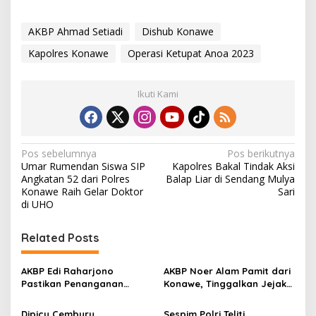
AKBP Ahmad Setiadi
Dishub Konawe
Kapolres Konawe
Operasi Ketupat Anoa 2023
Ikuti Kami
N
Pos sebelumnya
Pos berikutnya
Umar Rumendan Siswa SIP
Kapolres Bakal Tindak Aksi
a
Angkatan 52 dari Polres
Balap Liar di Sendang Mulya
v
Konawe Raih Gelar Doktor
Sari
di UHO
i
g
Related Posts
a
s
AKBP Edi Raharjono
AKBP Noer Alam Pamit dari
Pastikan Penanganan
Konawe, Tinggalkan Jejak
i
Kasus Korupsi di Konawe
Pengabdian dan Kenangan
p
Tetap Berjalan
Mendalam di Hati
Dipicu Cemburu,
Sespim Polri Teliti