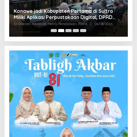
S
Konawe jadi Kabupaten Pertama di Sultra
K
Miliki Aplikasi Perpustakaan Digital, DPRD
B
Di
Restui Anggaran Rp200 Juta
Di Daerah, Headline, Metro, Pendidikan, Politik
|
06/08/2026
Bu