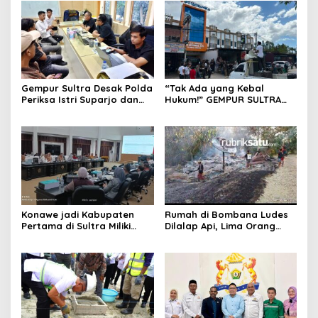
Gempur Sultra Desak Polda
“Tak Ada yang Kebal
Periksa Istri Suparjo dan
Hukum!” GEMPUR SULTRA
Segera Tahan Tersangka
Geruduk Kantor Fajar S
Kasus Tambang Ilegal
Tanawali dan PT
Tadisangka, Siap Kuasai
Lahan Puuwatu
Konawe jadi Kabupaten
Rumah di Bombana Ludes
Pertama di Sultra Miliki
Dilalap Api, Lima Orang
Aplikasi Perpustakaan
Satu Keluarga Meninggal
Digital, DPRD Restui
Dunia
Anggaran Rp200 Juta