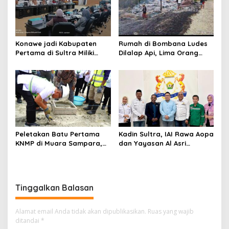
Konawe jadi Kabupaten
Rumah di Bombana Ludes
Pertama di Sultra Miliki
Dilalap Api, Lima Orang
Aplikasi Perpustakaan
Satu Keluarga Meninggal
Digital, DPRD Restui
Dunia
Anggaran Rp200 Juta
Peletakan Batu Pertama
Kadin Sultra, IAI Rawa Aopa
KNMP di Muara Sampara,
dan Yayasan Al Asri
Wabup Konawe Ajak Desa
Bersinergi Cetak Lulusan
Jemput Program Pusat
Siap Kerja
Tinggalkan Balasan
Alamat email Anda tidak akan dipublikasikan.
Ruas yang wajib
ditandai
*