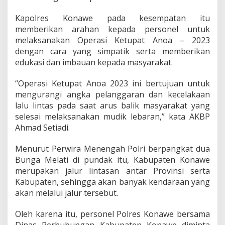
n
B
Kapolres Konawe pada kesempatan itu
e
memberikan arahan kepada personel untuk
r
melaksanakan Operasi Ketupat Anoa – 2023
l
dengan cara yang simpatik serta memberikan
a
edukasi dan imbauan kepada masyarakat.
l
u
L
“Operasi Ketupat Anoa 2023 ini bertujuan untuk
i
mengurangi angka pelanggaran dan kecelakaan
n
lalu lintas pada saat arus balik masyarakat yang
t
selesai melaksanakan mudik lebaran,” kata AKBP
a
s
Ahmad Setiadi.
Menurut Perwira Menengah Polri berpangkat dua
Bunga Melati di pundak itu, Kabupaten Konawe
merupakan jalur lintasan antar Provinsi serta
Kabupaten, sehingga akan banyak kendaraan yang
akan melalui jalur tersebut.
Oleh karena itu, personel Polres Konawe bersama
Dinas Perhubungan Kabupaten Konawe diminta