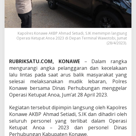
i
s
h
u
b
T
Kapolres Konawe AKBP Ahmad Setiadi, S.IK memimpin langsung
i
Operasi Ketupat Anoa 2023 di Depan Terminal Wawotobi, Jumat
n
(28/4/2023).
g
k
a
RUBRIKSATU.COM, KONAWE
– Dalam rangka
t
mengurangi angka pelanggaran dan kecelakaan
k
lalu lintas pada saat arus balik masyarakat yang
a
n
selesai melaksanakan mudik lebaran, Polres
K
Konawe bersama Dinas Perhubungan menggelar
e
Operasi Ketupat Anoa, Jum’at 28 April 2023.
s
e
Kegiatan tersebut dipimpin langsung oleh Kapolres
l
a
Konawe AKBP Ahmad Setiadi, S.IK dan dihadiri oleh
m
seluruh personel yang terlibat dalam Operasi
a
Ketupat Anoa – 2023 dan personel Dinas
t
Perhubungan Kabupaten Konawe.
a