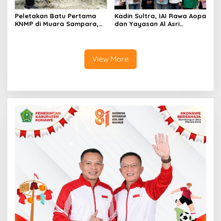
Peletakan Batu Pertama
Kadin Sultra, IAI Rawa Aopa
KNMP di Muara Sampara,
dan Yayasan Al Asri
Wabup Konawe Ajak Desa
Bersinergi Cetak Lulusan
Jemput Program Pusat
Siap Kerja
View More