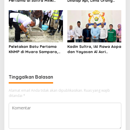
Pertama di Sultra Miliki
Dilalap Api, Lima Orang
Aplikasi Perpustakaan
Satu Keluarga Meninggal
Digital, DPRD Restui
Dunia
Anggaran Rp200 Juta
Peletakan Batu Pertama
Kadin Sultra, IAI Rawa Aopa
KNMP di Muara Sampara,
dan Yayasan Al Asri
Wabup Konawe Ajak Desa
Bersinergi Cetak Lulusan
Jemput Program Pusat
Siap Kerja
Tinggalkan Balasan
Alamat email Anda tidak akan dipublikasikan.
Ruas yang wajib
ditandai
*