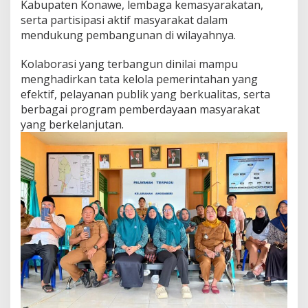
Kabupaten Konawe, lembaga kemasyarakatan,
g
serta partisipasi aktif masyarakat dalam
k
mendukung pembangunan di wilayahnya.
a
t
S
Kolaborasi yang terbangun dinilai mampu
u
menghadirkan tata kelola pemerintahan yang
l
efektif, pelayanan publik yang berkualitas, serta
t
berbagai program pemberdayaan masyarakat
r
a
yang berkelanjutan.
2
0
2
6
,
S
i
a
p
W
a
k
i
l
i