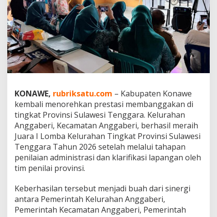
i
h
J
u
a
r
a
I
L
o
KONAWE,
rubriksatu.com
– Kabupaten Konawe
m
b
kembali menorehkan prestasi membanggakan di
a
tingkat Provinsi Sulawesi Tenggara. Kelurahan
K
Anggaberi, Kecamatan Anggaberi, berhasil meraih
e
Juara I Lomba Kelurahan Tingkat Provinsi Sulawesi
l
u
Tenggara Tahun 2026 setelah melalui tahapan
r
penilaian administrasi dan klarifikasi lapangan oleh
a
tim penilai provinsi.
h
a
Keberhasilan tersebut menjadi buah dari sinergi
n
T
antara Pemerintah Kelurahan Anggaberi,
i
Pemerintah Kecamatan Anggaberi, Pemerintah
n