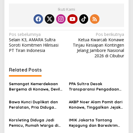
Ikuti Kami
N
Pos sebelumnya
Pos berikutnya
Selain K3, AMARA Sultra
Ketua Kwarcab Konawe
a
Soroti Komitmen Hilirisasi
Tinjau Kesiapan Kontingen
v
PT Tiran Indonesia
Jelang Jambore Nasional
2026 di Cibubur
i
g
Related Posts
a
s
Semangat Kemerdekaan
PPA Sultra Desak
Bergema di Konawe, Devile
Transparansi Pengadaan
i
HUT RI ke-81 Libatkan 98
Buku Rp1,09 Miliar di
p
Barisan
Konawe, Plt Kadis PK Buka
Bawa Kunci Duplikat dan
AKBP Noer Alam Pamit dari
Penjelasan
Peralatan, Pria Diduga
Konawe, Tinggalkan Jejak
o
Hendak Bobol Tower
Pengabdian dan Kenangan
s
Indosat Diamankan
Mendalam di Hati
Korsleting Diduga Jadi
IMIK Jakarta Tantang
Masyarakat
Pemicu, Rumah Warga di
Kejagung dan Bareskrim
Tuoy Konawe Ludes Dilalap
Segel Tambang PT ST