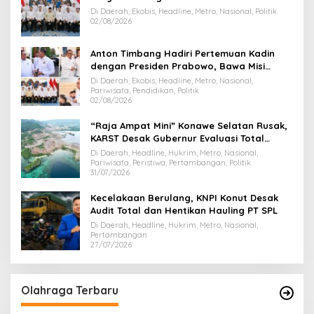
Di Daerah, Ekobis, Headline, Metro, Nasional, Politik
02/08/2026
Anton Timbang Hadiri Pertemuan Kadin
dengan Presiden Prabowo, Bawa Misi
Majukan Ekonomi Sultra
Di Daerah, Ekobis, Headline, Metro, Nasional,
Pariwisata, Pendidikan, Politik
02/08/2026
“Raja Ampat Mini” Konawe Selatan Rusak,
KARST Desak Gubernur Evaluasi Total
Dispar Sultra
Di Daerah, Headline, Hukrim, Metro, Nasional,
Pariwisata, Peristiwa, Pertambangan, Politik
31/07/2026
Kecelakaan Berulang, KNPI Konut Desak
Audit Total dan Hentikan Hauling PT SPL
Di Daerah, Headline, Hukrim, Metro, Nasional,
Pertambangan
27/07/2026
Olahraga Terbaru