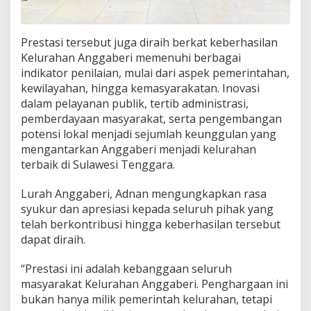
P
r
o
Prestasi tersebut juga diraih berkat keberhasilan
v
Kelurahan Anggaberi memenuhi berbagai
i
indikator penilaian, mulai dari aspek pemerintahan,
n
s
kewilayahan, hingga kemasyarakatan. Inovasi
i
dalam pelayanan publik, tertib administrasi,
k
pemberdayaan masyarakat, serta pengembangan
e
potensi lokal menjadi sejumlah keunggulan yang
T
mengantarkan Anggaberi menjadi kelurahan
i
n
terbaik di Sulawesi Tenggara.
g
k
Lurah Anggaberi, Adnan mengungkapkan rasa
a
syukur dan apresiasi kepada seluruh pihak yang
t
telah berkontribusi hingga keberhasilan tersebut
R
e
dapat diraih.
g
i
“Prestasi ini adalah kebanggaan seluruh
o
masyarakat Kelurahan Anggaberi. Penghargaan ini
n
bukan hanya milik pemerintah kelurahan, tetapi
a