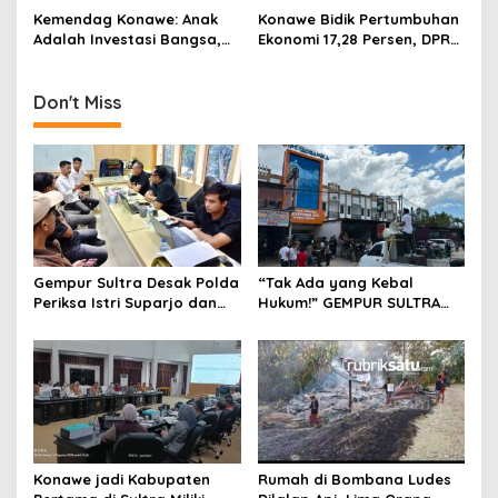
Si Jago Merah
Nickel Resources, Usut
Kemendag Konawe: Anak
Konawe Bidik Pertumbuhan
Dugaan Pembeking
Adalah Investasi Bangsa,
Ekonomi 17,28 Persen, DPRD
Madrasah Harus Bebas
Sebut Target Sangat
Kekerasan dan
Realistis
Perundungan
Don't Miss
Gempur Sultra Desak Polda
“Tak Ada yang Kebal
Periksa Istri Suparjo dan
Hukum!” GEMPUR SULTRA
Segera Tahan Tersangka
Geruduk Kantor Fajar S
Kasus Tambang Ilegal
Tanawali dan PT
Tadisangka, Siap Kuasai
Lahan Puuwatu
Konawe jadi Kabupaten
Rumah di Bombana Ludes