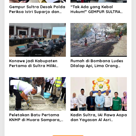
Gempur Sultra Desak Polda
“Tak Ada yang Kebal
Periksa Istri Suparjo dan
Hukum!” GEMPUR SULTRA
Segera Tahan Tersangka
Geruduk Kantor Fajar S
Kasus Tambang Ilegal
Tanawali dan PT
Tadisangka, Siap Kuasai
Lahan Puuwatu
Konawe jadi Kabupaten
Rumah di Bombana Ludes
Pertama di Sultra Miliki
Dilalap Api, Lima Orang
Aplikasi Perpustakaan
Satu Keluarga Meninggal
Digital, DPRD Restui
Dunia
Anggaran Rp200 Juta
Peletakan Batu Pertama
Kadin Sultra, IAI Rawa Aopa
KNMP di Muara Sampara,
dan Yayasan Al Asri
Wabup Konawe Ajak Desa
Bersinergi Cetak Lulusan
Jemput Program Pusat
Siap Kerja