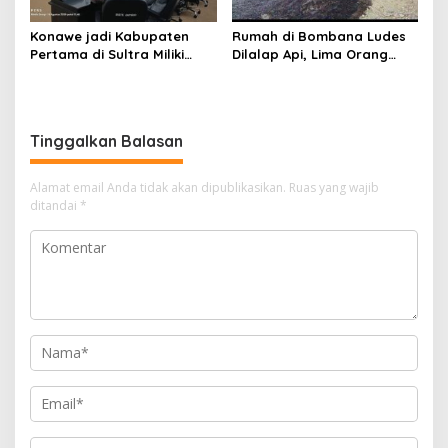
Konawe jadi Kabupaten
Rumah di Bombana Ludes
Pertama di Sultra Miliki
Dilalap Api, Lima Orang
Aplikasi Perpustakaan
Satu Keluarga Meninggal
Digital, DPRD Restui
Dunia
Anggaran Rp200 Juta
Tinggalkan Balasan
Alamat email Anda tidak akan dipublikasikan.
Ruas yang wajib
ditandai
*