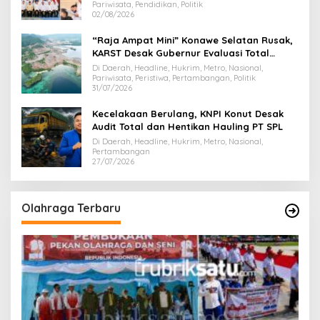
Pariwisata, Pendidikan, Politik
02/08/2026
“Raja Ampat Mini” Konawe Selatan Rusak,
KARST Desak Gubernur Evaluasi Total
Dispar Sultra
Di Daerah, Headline, Hukrim, Metro, Nasional,
Pariwisata, Peristiwa, Pertambangan, Politik
31/07/2026
Kecelakaan Berulang, KNPI Konut Desak
Audit Total dan Hentikan Hauling PT SPL
Di Daerah, Headline, Hukrim, Metro, Nasional,
Pertambangan
27/07/2026
Olahraga Terbaru