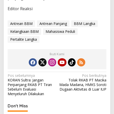
Editor Reaksi
Antrean BBM
Antrean Panjang
BBM Langka
Kelangkaan BBM
Mahasiswa Peduli
Pertalite Langka
Ikuti Kami
N
Pos sebelumnya
Pos berikutnya
KORAN Sultra: Jangan
Tolak RKAB PT Macika
a
Perpanjang RKAB PT Tiran
Mada Madana, HMKS Soroti
v
Sebelum Evaluasi
Dugaan Aktivitas di Luar IUP
Menyeluruh Dilakukan
i
g
Don't Miss
a