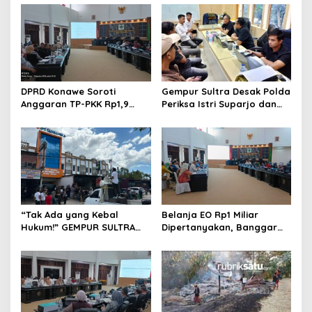
s
i
p
o
s
DPRD Konawe Soroti
Gempur Sultra Desak Polda
Anggaran TP-PKK Rp1,9
Periksa Istri Suparjo dan
Miliar, Jangan APBD Habis
Segera Tahan Tersangka
untuk Perjalanan Dinas
Kasus Tambang Ilegal
“Tak Ada yang Kebal
Belanja EO Rp1 Miliar
Hukum!” GEMPUR SULTRA
Dipertanyakan, Banggar
Geruduk Kantor Fajar S
Minta Anggaran Dinas
Tanawali dan PT
Pariwisata Konawe
Tadisangka, Siap Kuasai
Dirasionalisasi
Lahan Puuwatu