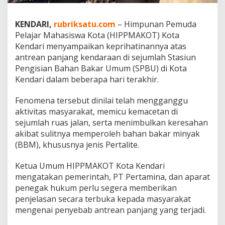
g
k
KENDARI,
rubriksatu.com
– Himpunan Pemuda
a
,
Pelajar Mahasiswa Kota (HIPPMAKOT) Kota
H
Kendari menyampaikan keprihatinannya atas
I
antrean panjang kendaraan di sejumlah Stasiun
P
Pengisian Bahan Bakar Umum (SPBU) di Kota
P
M
Kendari dalam beberapa hari terakhir.
A
K
Fenomena tersebut dinilai telah mengganggu
O
aktivitas masyarakat, memicu kemacetan di
T
sejumlah ruas jalan, serta menimbulkan keresahan
M
i
akibat sulitnya memperoleh bahan bakar minyak
n
(BBM), khususnya jenis Pertalite.
t
a
Ketua Umum HIPPMAKOT Kota Kendari
D
mengatakan pemerintah, PT Pertamina, dan aparat
i
s
penegak hukum perlu segera memberikan
t
penjelasan secara terbuka kepada masyarakat
r
mengenai penyebab antrean panjang yang terjadi.
i
b