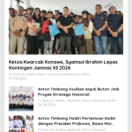
Ketua Kwarcab Konawe, Syamsul Ibrahim Lepas
Kontingen Jamnas XII 2026
Di Daerah, Ekobis, Metro, Nasional, Pendidikan, Politik
02/08/2026
Anton Timbang Usulkan Aspal Buton Jadi
Proyek Strategis Nasional
Di Daerah, Ekobis, Headline, Metro, Nasional, Politik
02/08/2026
Anton Timbang Hadiri Pertemuan Kadin
dengan Presiden Prabowo, Bawa Misi
Majukan Ekonomi Sultra
Di Daerah, Ekobis, Headline, Metro, Nasional,