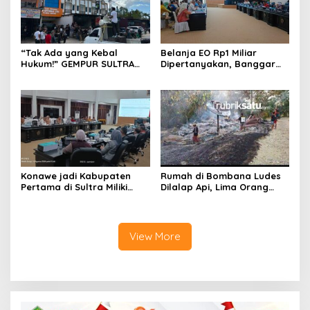
“Tak Ada yang Kebal
Belanja EO Rp1 Miliar
Hukum!” GEMPUR SULTRA
Dipertanyakan, Banggar
Geruduk Kantor Fajar S
Minta Anggaran Dinas
Tanawali dan PT
Pariwisata Konawe
Tadisangka, Siap Kuasai
Dirasionalisasi
Lahan Puuwatu
Konawe jadi Kabupaten
Rumah di Bombana Ludes
Pertama di Sultra Miliki
Dilalap Api, Lima Orang
Aplikasi Perpustakaan
Satu Keluarga Meninggal
Digital, DPRD Restui
Dunia
Anggaran Rp200 Juta
View More