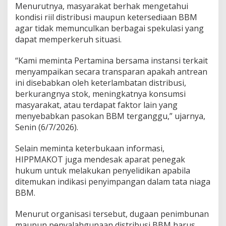
Menurutnya, masyarakat berhak mengetahui
u
s
kondisi riil distribusi maupun ketersediaan BBM
i
agar tidak memunculkan berbagai spekulasi yang
B
dapat memperkeruh situasi.
B
M
“Kami meminta Pertamina bersama instansi terkait
D
i
menyampaikan secara transparan apakah antrean
a
ini disebabkan oleh keterlambatan distribusi,
u
berkurangnya stok, meningkatnya konsumsi
d
masyarakat, atau terdapat faktor lain yang
i
menyebabkan pasokan BBM terganggu,” ujarnya,
t
Senin (6/7/2026).
Selain meminta keterbukaan informasi,
HIPPMAKOT juga mendesak aparat penegak
hukum untuk melakukan penyelidikan apabila
ditemukan indikasi penyimpangan dalam tata niaga
BBM.
Menurut organisasi tersebut, dugaan penimbunan
maupun penyalahgunaan distribusi BBM harus