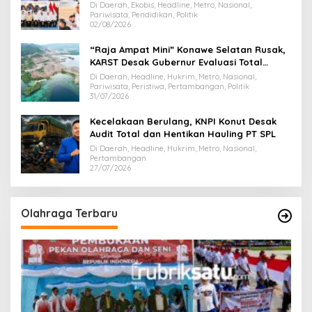
Majukan Ekonomi Sultra
Di Daerah, Ekobis, Headline, Metro, Nasional,
Pariwisata, Pendidikan, Politik
02/08/2026
“Raja Ampat Mini” Konawe Selatan Rusak,
KARST Desak Gubernur Evaluasi Total
Dispar Sultra
Di Daerah, Headline, Hukrim, Metro, Nasional,
Pariwisata, Peristiwa, Pertambangan, Politik
31/07/2026
Kecelakaan Berulang, KNPI Konut Desak
Audit Total dan Hentikan Hauling PT SPL
Di Daerah, Headline, Hukrim, Metro, Nasional,
Pertambangan
27/07/2026
Olahraga Terbaru