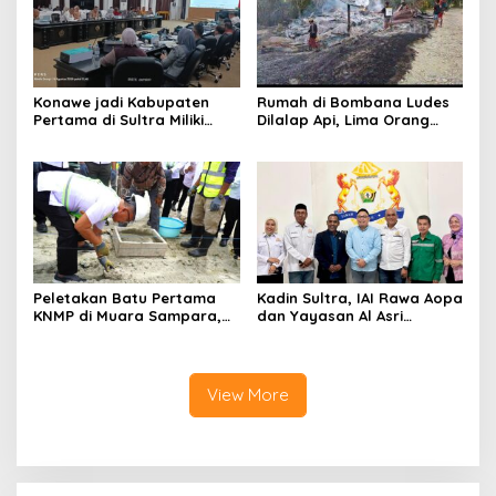
Konawe jadi Kabupaten
Rumah di Bombana Ludes
Pertama di Sultra Miliki
Dilalap Api, Lima Orang
Aplikasi Perpustakaan
Satu Keluarga Meninggal
Digital, DPRD Restui
Dunia
Anggaran Rp200 Juta
Peletakan Batu Pertama
Kadin Sultra, IAI Rawa Aopa
KNMP di Muara Sampara,
dan Yayasan Al Asri
Wabup Konawe Ajak Desa
Bersinergi Cetak Lulusan
Jemput Program Pusat
Siap Kerja
View More