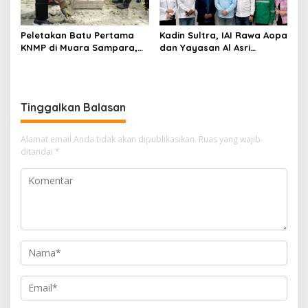
Peletakan Batu Pertama
Kadin Sultra, IAI Rawa Aopa
KNMP di Muara Sampara,
dan Yayasan Al Asri
Wabup Konawe Ajak Desa
Bersinergi Cetak Lulusan
Jemput Program Pusat
Siap Kerja
Tinggalkan Balasan
Alamat email Anda tidak akan dipublikasikan.
Ruas yang wajib
ditandai
*