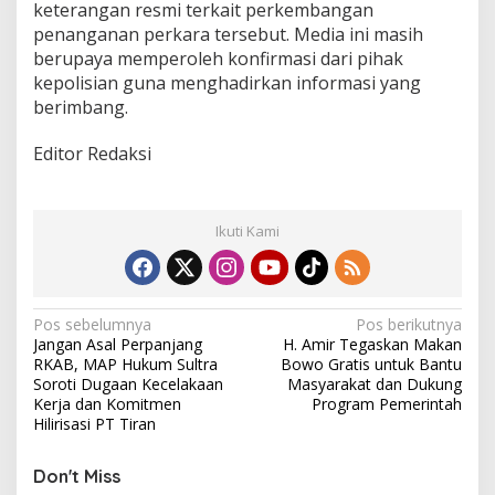
keterangan resmi terkait perkembangan
penanganan perkara tersebut. Media ini masih
berupaya memperoleh konfirmasi dari pihak
kepolisian guna menghadirkan informasi yang
berimbang.
Editor Redaksi
Ikuti Kami
N
Pos sebelumnya
Pos berikutnya
Jangan Asal Perpanjang
H. Amir Tegaskan Makan
a
RKAB, MAP Hukum Sultra
Bowo Gratis untuk Bantu
v
Soroti Dugaan Kecelakaan
Masyarakat dan Dukung
Kerja dan Komitmen
Program Pemerintah
i
Hilirisasi PT Tiran
g
Don't Miss
a