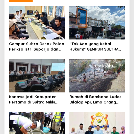
s
i
p
o
s
Gempur Sultra Desak Polda
“Tak Ada yang Kebal
Periksa Istri Suparjo dan
Hukum!” GEMPUR SULTRA
Segera Tahan Tersangka
Geruduk Kantor Fajar S
Kasus Tambang Ilegal
Tanawali dan PT
Tadisangka, Siap Kuasai
Lahan Puuwatu
Konawe jadi Kabupaten
Rumah di Bombana Ludes
Pertama di Sultra Miliki
Dilalap Api, Lima Orang
Aplikasi Perpustakaan
Satu Keluarga Meninggal
Digital, DPRD Restui
Dunia
Anggaran Rp200 Juta