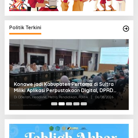
Politik Terkini
S
Konawe jadi Kabupaten Pertama di Sultra
K
Miliki Aplikasi Perpustakaan Digital, DPRD
B
Di
Restui Anggaran Rp200 Juta
Di Daerah, Headline, Metro, Pendidikan, Politik
|
06/08/2026
Bu