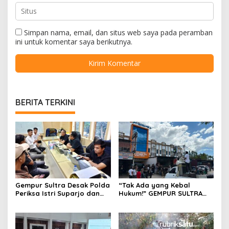
Simpan nama, email, dan situs web saya pada peramban
ini untuk komentar saya berikutnya.
BERITA TERKINI
Gempur Sultra Desak Polda
“Tak Ada yang Kebal
Periksa Istri Suparjo dan
Hukum!” GEMPUR SULTRA
Segera Tahan Tersangka
Geruduk Kantor Fajar S
Kasus Tambang Ilegal
Tanawali dan PT
Tadisangka, Siap Kuasai
Lahan Puuwatu