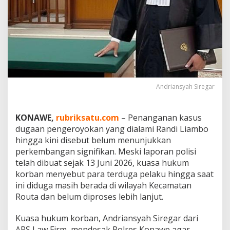
i
s
i
a
n
P
e
r
c
Andriansyah Siregar
e
p
a
KONAWE,
rubriksatu.com
– Penanganan kasus
t
P
dugaan pengeroyokan yang dialami Randi Liambo
e
hingga kini disebut belum menunjukkan
n
perkembangan signifikan. Meski laporan polisi
a
telah dibuat sejak 13 Juni 2026, kuasa hukum
n
g
korban menyebut para terduga pelaku hingga saat
a
ini diduga masih berada di wilayah Kecamatan
n
Routa dan belum diproses lebih lanjut.
a
n
Kuasa hukum korban, Andriansyah Siregar dari
D
u
ARS Law Firm, mendesak Polres Konawe agar