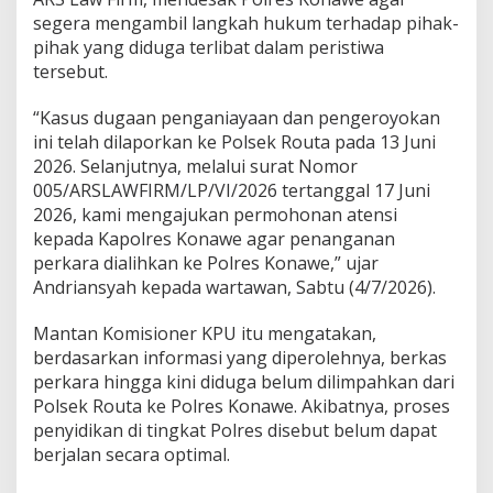
g
segera mengambil langkah hukum terhadap pihak-
a
pihak yang diduga terlibat dalam peristiwa
a
tersebut.
n
P
e
“Kasus dugaan penganiayaan dan pengeroyokan
n
ini telah dilaporkan ke Polsek Routa pada 13 Juni
g
2026. Selanjutnya, melalui surat Nomor
e
005/ARSLAWFIRM/LP/VI/2026 tertanggal 17 Juni
r
2026, kami mengajukan permohonan atensi
o
y
kepada Kapolres Konawe agar penanganan
o
perkara dialihkan ke Polres Konawe,” ujar
k
Andriansyah kepada wartawan, Sabtu (4/7/2026).
a
n
Mantan Komisioner KPU itu mengatakan,
d
i
berdasarkan informasi yang diperolehnya, berkas
R
perkara hingga kini diduga belum dilimpahkan dari
o
Polsek Routa ke Polres Konawe. Akibatnya, proses
u
penyidikan di tingkat Polres disebut belum dapat
t
a
berjalan secara optimal.