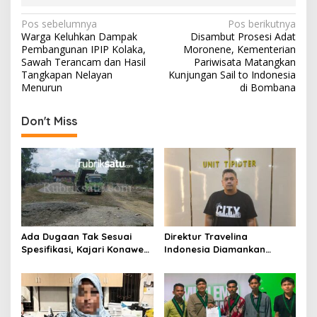
N
Pos sebelumnya
Pos berikutnya
Warga Keluhkan Dampak
Disambut Prosesi Adat
a
Pembangunan IPIP Kolaka,
Moronene, Kementerian
v
Sawah Terancam dan Hasil
Pariwisata Matangkan
Tangkapan Nelayan
Kunjungan Sail to Indonesia
i
Menurun
di Bombana
g
Don't Miss
a
s
i
p
o
s
Ada Dugaan Tak Sesuai
Direktur Travelina
Spesifikasi, Kajari Konawe
Indonesia Diamankan
Minta Proyek Pagar
Polresta Kendari, Kasus
Rupbasan Rp1,9 Miliar
Penelantaran Jemaah
Dihentikan
Umrah Masuk Babak Baru