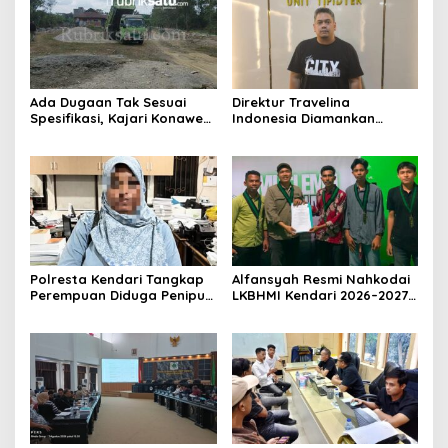
Ada Dugaan Tak Sesuai
Direktur Travelina
Spesifikasi, Kajari Konawe
Indonesia Diamankan
Minta Proyek Pagar
Polresta Kendari, Kasus
Rupbasan Rp1,9 Miliar
Penelantaran Jemaah
Dihentikan
Umrah Masuk Babak Baru
Polresta Kendari Tangkap
Alfansyah Resmi Nahkodai
Perempuan Diduga Penipu
LKBHMI Kendari 2026–2027,
Proyek, Korban Rugi
Bidik Penguatan Advokasi
Rp588,1 Juta
Hukum