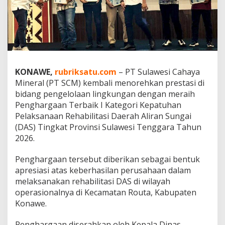
L
i
n
g
k
u
n
g
KONAWE,
rubriksatu.com
– PT Sulawesi Cahaya
a
Mineral (PT SCM) kembali menorehkan prestasi di
n
bidang pengelolaan lingkungan dengan meraih
,
Penghargaan Terbaik I Kategori Kepatuhan
R
e
Pelaksanaan Rehabilitasi Daerah Aliran Sungai
h
(DAS) Tingkat Provinsi Sulawesi Tenggara Tahun
a
2026.
b
i
Penghargaan tersebut diberikan sebagai bentuk
l
i
apresiasi atas keberhasilan perusahaan dalam
t
melaksanakan rehabilitasi DAS di wilayah
a
operasionalnya di Kecamatan Routa, Kabupaten
s
Konawe.
i
D
A
Penghargaan diserahkan oleh Kepala Dinas