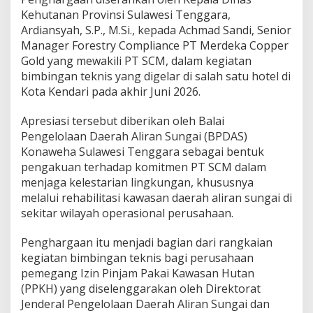
S
Kehutanan Provinsi Sulawesi Tenggara,
d
Ardiansyah, S.P., M.Si., kepada Achmad Sandi, Senior
i
Manager Forestry Compliance PT Merdeka Copper
R
Gold yang mewakili PT SCM, dalam kegiatan
o
u
bimbingan teknis yang digelar di salah satu hotel di
t
Kota Kendari pada akhir Juni 2026.
a
J
Apresiasi tersebut diberikan oleh Balai
a
Pengelolaan Daerah Aliran Sungai (BPDAS)
d
i
Konaweha Sulawesi Tenggara sebagai bentuk
y
pengakuan terhadap komitmen PT SCM dalam
a
menjaga kelestarian lingkungan, khususnya
n
melalui rehabilitasi kawasan daerah aliran sungai di
g
T
sekitar wilayah operasional perusahaan.
e
r
Penghargaan itu menjadi bagian dari rangkaian
b
kegiatan bimbingan teknis bagi perusahaan
a
pemegang Izin Pinjam Pakai Kawasan Hutan
i
k
(PPKH) yang diselenggarakan oleh Direktorat
d
Jenderal Pengelolaan Daerah Aliran Sungai dan
i