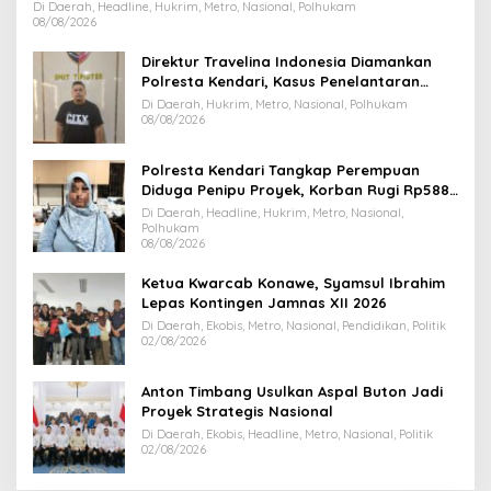
Dihentikan
Di Daerah, Headline, Hukrim, Metro, Nasional, Polhukam
08/08/2026
Direktur Travelina Indonesia Diamankan
Polresta Kendari, Kasus Penelantaran
Jemaah Umrah Masuk Babak Baru
Di Daerah, Hukrim, Metro, Nasional, Polhukam
08/08/2026
Polresta Kendari Tangkap Perempuan
Diduga Penipu Proyek, Korban Rugi Rp588,1
Juta
Di Daerah, Headline, Hukrim, Metro, Nasional,
Polhukam
08/08/2026
Ketua Kwarcab Konawe, Syamsul Ibrahim
Lepas Kontingen Jamnas XII 2026
Di Daerah, Ekobis, Metro, Nasional, Pendidikan, Politik
02/08/2026
Anton Timbang Usulkan Aspal Buton Jadi
Proyek Strategis Nasional
Di Daerah, Ekobis, Headline, Metro, Nasional, Politik
02/08/2026