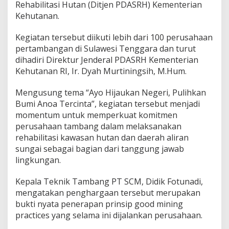
Rehabilitasi Hutan (Ditjen PDASRH) Kementerian
S
Kehutanan.
u
l
t
Kegiatan tersebut diikuti lebih dari 100 perusahaan
r
pertambangan di Sulawesi Tenggara dan turut
a
dihadiri Direktur Jenderal PDASRH Kementerian
Kehutanan RI, Ir. Dyah Murtiningsih, M.Hum.
Mengusung tema “Ayo Hijaukan Negeri, Pulihkan
Bumi Anoa Tercinta”, kegiatan tersebut menjadi
momentum untuk memperkuat komitmen
perusahaan tambang dalam melaksanakan
rehabilitasi kawasan hutan dan daerah aliran
sungai sebagai bagian dari tanggung jawab
lingkungan.
Kepala Teknik Tambang PT SCM, Didik Fotunadi,
mengatakan penghargaan tersebut merupakan
bukti nyata penerapan prinsip good mining
practices yang selama ini dijalankan perusahaan.