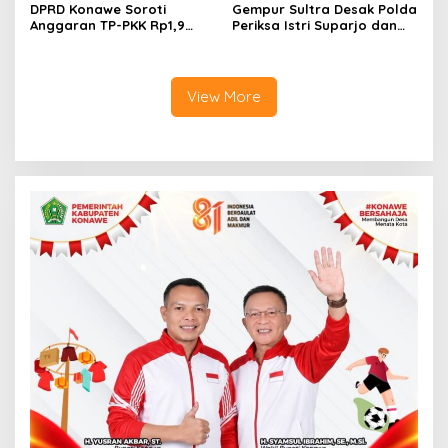
DPRD Konawe Soroti
Gempur Sultra Desak Polda
Anggaran TP-PKK Rp1,9
Periksa Istri Suparjo dan
Miliar, Jangan APBD Habis
Segera Tahan Tersangka
untuk Perjalanan Dinas
Kasus Tambang Ilegal
View More