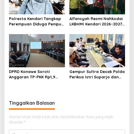
Polresta Kendari Tangkap
Alfansyah Resmi Nahkodai
Perempuan Diduga Penipu
LKBHMI Kendari 2026–2027,
Proyek, Korban Rugi
Bidik Penguatan Advokasi
Rp588,1 Juta
Hukum
DPRD Konawe Soroti
Gempur Sultra Desak Polda
Anggaran TP-PKK Rp1,9
Periksa Istri Suparjo dan
Miliar, Jangan APBD Habis
Segera Tahan Tersangka
untuk Perjalanan Dinas
Kasus Tambang Ilegal
Tinggalkan Balasan
Alamat email Anda tidak akan dipublikasikan.
Ruas yang wajib
ditandai
*