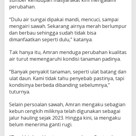
n
perubahan.
N
e
“Dulu air sungai dipakai mandi, mencuci, sampai
l
mengairi sawah. Sekarang airnya merah berlumpur
a
dan berbau sehingga sudah tidak bisa
y
a
dimanfaatkan seperti dulu,” katanya.
n
M
Tak hanya itu, Amran menduga perubahan kualitas
e
air turut memengaruhi kondisi tanaman padinya.
n
u
r
“Banyak penyakit tanaman, seperti ulat batang dan
u
ulat daun. Kami tidak tahu penyebab pastinya, tapi
n
kondisinya berbeda dibanding sebelumnya,”
tuturnya.
Selain persoalan sawah, Amran mengaku sebagian
kebun cengkih miliknya telah digunakan sebagai
jalur hauling sejak 2023. Hingga kini, ia mengaku
belum menerima ganti rugi.