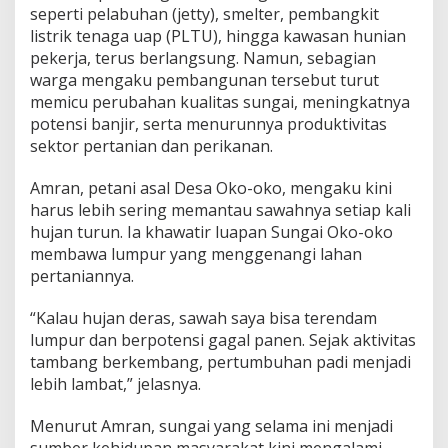
seperti pelabuhan (jetty), smelter, pembangkit
h
T
listrik tenaga uap (PLTU), hingga kawasan hunian
e
pekerja, terus berlangsung. Namun, sebagian
r
warga mengaku pembangunan tersebut turut
a
memicu perubahan kualitas sungai, meningkatnya
n
potensi banjir, serta menurunnya produktivitas
c
a
sektor pertanian dan perikanan.
m
d
Amran, petani asal Desa Oko-oko, mengaku kini
a
harus lebih sering memantau sawahnya setiap kali
n
hujan turun. Ia khawatir luapan Sungai Oko-oko
H
a
membawa lumpur yang menggenangi lahan
s
pertaniannya.
i
l
“Kalau hujan deras, sawah saya bisa terendam
T
lumpur dan berpotensi gagal panen. Sejak aktivitas
a
n
tambang berkembang, pertumbuhan padi menjadi
g
lebih lambat,” jelasnya.
k
a
Menurut Amran, sungai yang selama ini menjadi
p
sumber kehidupan masyarakat kini mengalami
a