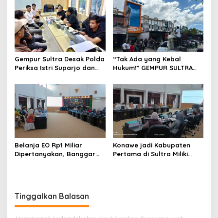
Gempur Sultra Desak Polda
“Tak Ada yang Kebal
Periksa Istri Suparjo dan
Hukum!” GEMPUR SULTRA
Segera Tahan Tersangka
Geruduk Kantor Fajar S
Kasus Tambang Ilegal
Tanawali dan PT
Tadisangka, Siap Kuasai
Lahan Puuwatu
Belanja EO Rp1 Miliar
Konawe jadi Kabupaten
Dipertanyakan, Banggar
Pertama di Sultra Miliki
Minta Anggaran Dinas
Aplikasi Perpustakaan
Pariwisata Konawe
Digital, DPRD Restui
Dirasionalisasi
Anggaran Rp200 Juta
Tinggalkan Balasan