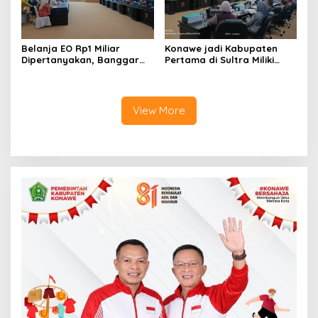
Belanja EO Rp1 Miliar
Konawe jadi Kabupaten
Dipertanyakan, Banggar
Pertama di Sultra Miliki
Minta Anggaran Dinas
Aplikasi Perpustakaan
Pariwisata Konawe
Digital, DPRD Restui
Dirasionalisasi
Anggaran Rp200 Juta
View More