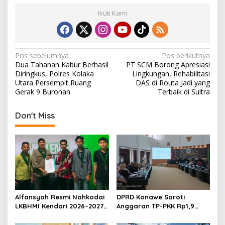
Ikuti Kami
N
Pos sebelumnya
Pos berikutnya
Dua Tahanan Kabur Berhasil
PT SCM Borong Apresiasi
a
Diringkus, Polres Kolaka
Lingkungan, Rehabilitasi
v
Utara Persempit Ruang
DAS di Routa Jadi yang
Gerak 9 Buronan
Terbaik di Sultra
i
g
Don't Miss
a
s
i
p
o
s
Alfansyah Resmi Nahkodai
DPRD Konawe Soroti
LKBHMI Kendari 2026–2027,
Anggaran TP-PKK Rp1,9
Bidik Penguatan Advokasi
Miliar, Jangan APBD Habis
Hukum
untuk Perjalanan Dinas