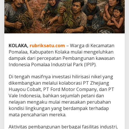
e
m
b
a
n
g
u
n
KOLAKA,
rubriksatu.com
– Warga di Kecamatan
a
n
Pomalaa, Kabupaten Kolaka mulai mengeluhkan
I
dampak dari percepatan Pembangunan kawasan
P
Indonesia Pomalaa Industrial Park (IPIP).
I
P
Di tengah masifnya investasi hilirisasi nikel yang
K
o
dikembangkan melalui kolaborasi PT Zhejiang
l
Huayou Cobalt, PT Ford Motor Company, dan PT
a
Vale Indonesia, bahkan sejumlah petani dan
k
nelayan mengaku mulai merasakan perubahan
a
,
kondisi lingkungan yang berdampak terhadap
S
mata pencaharian mereka.
a
w
Aktivitas pembangunan berbagai fasilitas industri,
a