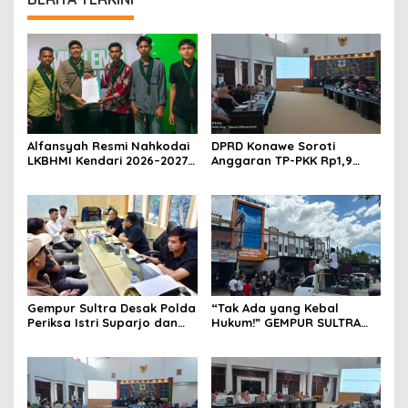
Alfansyah Resmi Nahkodai
DPRD Konawe Soroti
LKBHMI Kendari 2026–2027,
Anggaran TP-PKK Rp1,9
Bidik Penguatan Advokasi
Miliar, Jangan APBD Habis
Hukum
untuk Perjalanan Dinas
Gempur Sultra Desak Polda
“Tak Ada yang Kebal
Periksa Istri Suparjo dan
Hukum!” GEMPUR SULTRA
Segera Tahan Tersangka
Geruduk Kantor Fajar S
Kasus Tambang Ilegal
Tanawali dan PT
Tadisangka, Siap Kuasai
Lahan Puuwatu