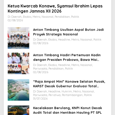
Ketua Kwarcab Konawe, Syamsul Ibrahim Lepas
Kontingen Jamnas XII 2026
Di Daerah, Ekobis, Metro, Nasional, Pendidikan, Politik
02/08/2026
Anton Timbang Usulkan Aspal Buton Jadi
Proyek Strategis Nasional
Di Daerah, Ekobis, Headline, Metro, Nasional, Politik
02/08/2026
Anton Timbang Hadiri Pertemuan Kadin
dengan Presiden Prabowo, Bawa Misi
Majukan Ekonomi Sultra
Di Daerah, Ekobis, Headline, Metro, Nasional,
Pariwisata, Pendidikan, Politik
02/08/2026
“Raja Ampat Mini” Konawe Selatan Rusak,
KARST Desak Gubernur Evaluasi Total
Dispar Sultra
Di Daerah, Headline, Hukrim, Metro, Nasional,
Pariwisata, Peristiwa, Pertambangan, Politik
31/07/2026
Kecelakaan Berulang, KNPI Konut Desak
Audit Total dan Hentikan Hauling PT SPL