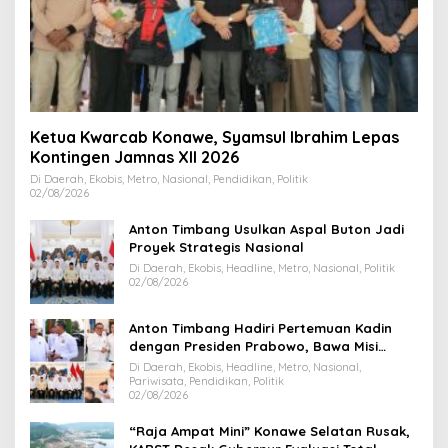
Ketua Kwarcab Konawe, Syamsul Ibrahim Lepas
Kontingen Jamnas XII 2026
Di Daerah, Ekobis, Metro, Nasional, Pendidikan, Politik
02/08/2026
Anton Timbang Usulkan Aspal Buton Jadi
Proyek Strategis Nasional
Di Daerah, Ekobis, Headline, Metro, Nasional, Politik
02/08/2026
Anton Timbang Hadiri Pertemuan Kadin
dengan Presiden Prabowo, Bawa Misi
Majukan Ekonomi Sultra
Di Daerah, Ekobis, Headline, Metro, Nasional,
Pariwisata, Pendidikan, Politik
02/08/2026
“Raja Ampat Mini” Konawe Selatan Rusak,