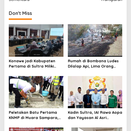
i
g
Don't Miss
a
s
i
p
o
s
Konawe jadi Kabupaten
Rumah di Bombana Ludes
Pertama di Sultra Miliki
Dilalap Api, Lima Orang
Aplikasi Perpustakaan
Satu Keluarga Meninggal
Digital, DPRD Restui
Dunia
Anggaran Rp200 Juta
Peletakan Batu Pertama
Kadin Sultra, IAI Rawa Aopa
KNMP di Muara Sampara,
dan Yayasan Al Asri
Wabup Konawe Ajak Desa
Bersinergi Cetak Lulusan
Jemput Program Pusat
Siap Kerja