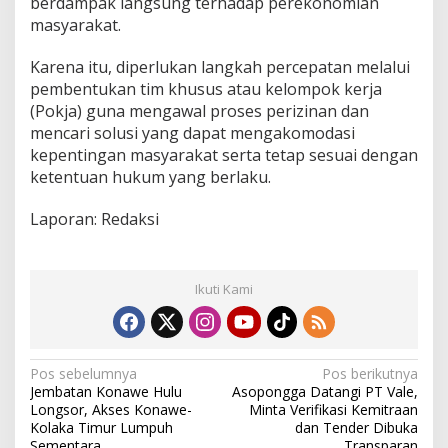
berdampak langsung terhadap perekonomian
masyarakat.
Karena itu, diperlukan langkah percepatan melalui
pembentukan tim khusus atau kelompok kerja
(Pokja) guna mengawal proses perizinan dan
mencari solusi yang dapat mengakomodasi
kepentingan masyarakat serta tetap sesuai dengan
ketentuan hukum yang berlaku.
Laporan: Redaksi
Ikuti Kami
N
Pos sebelumnya
Pos berikutnya
Jembatan Konawe Hulu
Asopongga Datangi PT Vale,
a
Longsor, Akses Konawe-
Minta Verifikasi Kemitraan
v
Kolaka Timur Lumpuh
dan Tender Dibuka
Sementara
Transparan