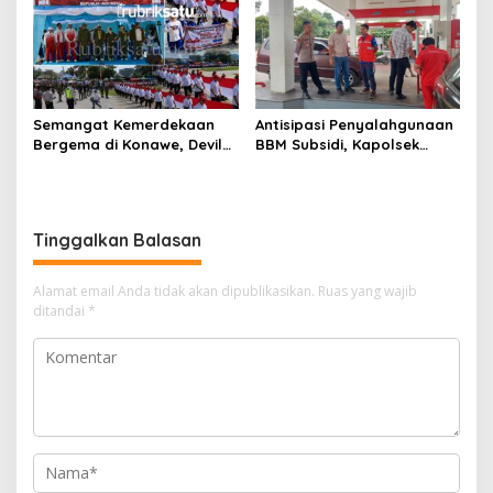
Semangat Kemerdekaan
Antisipasi Penyalahgunaan
Bergema di Konawe, Devile
BBM Subsidi, Kapolsek
HUT RI ke-81 Libatkan 98
Unaaha Cek Langsung
Barisan
Pengisian di SPBU
Tinggalkan Balasan
Alamat email Anda tidak akan dipublikasikan.
Ruas yang wajib
ditandai
*