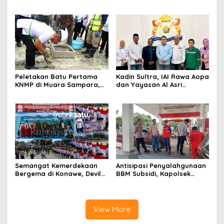
Aplikasi Perpustakaan
Satu Keluarga Meninggal
Digital, DPRD Restui
Dunia
Anggaran Rp200 Juta
Peletakan Batu Pertama
Kadin Sultra, IAI Rawa Aopa
KNMP di Muara Sampara,
dan Yayasan Al Asri
Wabup Konawe Ajak Desa
Bersinergi Cetak Lulusan
Jemput Program Pusat
Siap Kerja
Semangat Kemerdekaan
Antisipasi Penyalahgunaan
Bergema di Konawe, Devile
BBM Subsidi, Kapolsek
HUT RI ke-81 Libatkan 98
Unaaha Cek Langsung
Barisan
Pengisian di SPBU
View More