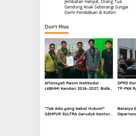
Jembatan Hanyut, Orang Tua
a
Gendong Anak Seberangi Sungai
v
Demi Pendidikan di Koltim
i
Don't Miss
g
a
s
i
p
o
s
Alfansyah Resmi Nahkodai
DPRD Kon
LKBHMI Kendari 2026–2027, Bidik
TP-PKK R
Penguatan Advokasi Hukum
Habis un
“Tak Ada yang Kebal Hukum!”
Belanja E
GEMPUR SULTRA Geruduk Kantor
Dipertan
Fajar S Tanawali dan PT
Anggaran
Tadisangka, Siap Kuasai Lahan
Konawe D
Puuwatu