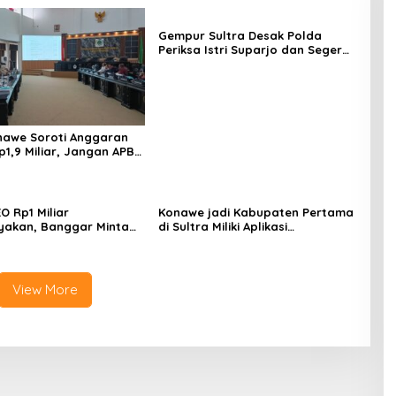
Gempur Sultra Desak Polda
Periksa Istri Suparjo dan Segera
Tahan Tersangka Kasus Tambang
Ilegal
awe Soroti Anggaran
p1,9 Miliar, Jangan APBD
tuk Perjalanan Dinas
O Rp1 Miliar
Konawe jadi Kabupaten Pertama
yakan, Banggar Minta
di Sultra Miliki Aplikasi
 Dinas Pariwisata
Perpustakaan Digital, DPRD
irasionalisasi
Restui Anggaran Rp200 Juta
View More