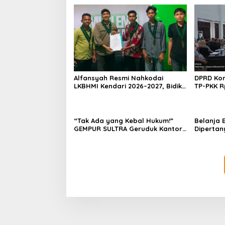
Alfansyah Resmi Nahkodai
DPRD Kon
LKBHMI Kendari 2026–2027, Bidik
TP-PKK R
Penguatan Advokasi Hukum
Habis un
“Tak Ada yang Kebal Hukum!”
Belanja E
GEMPUR SULTRA Geruduk Kantor
Dipertan
Fajar S Tanawali dan PT
Anggaran
Tadisangka, Siap Kuasai Lahan
Konawe D
Puuwatu