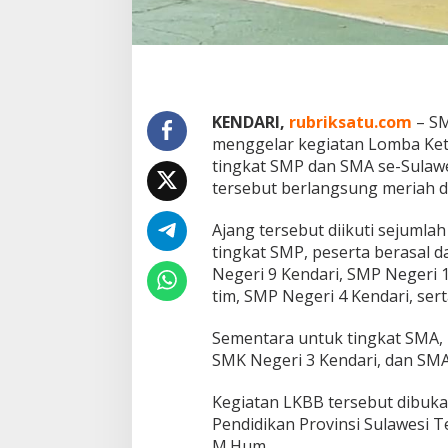
K
B
B
S
M
A
N
KENDARI,
rubriksatu.com
– SM
6
menggelar kegiatan Lomba Ket
K
tingkat SMP dan SMA se-Sulawes
e
tersebut berlangsung meriah d
n
d
a
Ajang tersebut diikuti sejumla
r
tingkat SMP, peserta berasal d
i
Negeri 9 Kendari, SMP Negeri 
tim, SMP Negeri 4 Kendari, ser
Sementara untuk tingkat SMA, p
SMK Negeri 3 Kendari, dan SMA
Kegiatan LKBB tersebut dibuka
Pendidikan Provinsi Sulawesi Te
M.Hum.