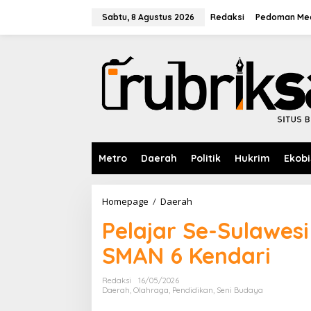
L
e
Sabtu, 8 Agustus 2026
Redaksi
Pedoman Med
w
a
t
i
k
e
k
o
n
t
e
Metro
Daerah
Politik
Hukrim
Ekobi
n
Homepage
/
Daerah
P
e
Pelajar Se-Sulawes
l
a
SMAN 6 Kendari
j
a
r
Redaksi
16/05/2026
S
Daerah
,
Olahraga
,
Pendidikan
,
Seni Budaya
e