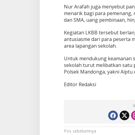
Nur Arafah juga menyebut pan
menarik bagi para pemenang, mu
dan SMA, uang pembinaan, hing
Kegiatan LKBB tersebut berla
antusiasme dari para peserta
area lapangan sekolah.
Untuk mendukung keamanan se
sekolah turut melibatkan satu
Polsek Mandonga, yakni Aiptu A
Editor Redaksi
I
N
Pos sebelumnya