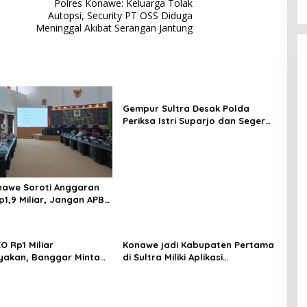
Polres Konawe: Keluarga Tolak
Autopsi, Security PT OSS Diduga
Meninggal Akibat Serangan Jantung
Gempur Sultra Desak Polda
Periksa Istri Suparjo dan Segera
Tahan Tersangka Kasus Tambang
Ilegal
awe Soroti Anggaran
p1,9 Miliar, Jangan APBD
tuk Perjalanan Dinas
O Rp1 Miliar
Konawe jadi Kabupaten Pertama
yakan, Banggar Minta
di Sultra Miliki Aplikasi
 Dinas Pariwisata
Perpustakaan Digital, DPRD
irasionalisasi
Restui Anggaran Rp200 Juta