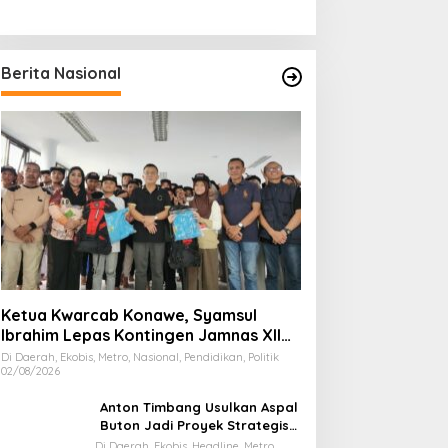
Berita Nasional
Ketua Kwarcab Konawe, Syamsul
Ibrahim Lepas Kontingen Jamnas XII
2026
Di Daerah, Ekobis, Metro, Nasional, Pendidikan, Politik
02/08/2026
Anton Timbang Usulkan Aspal
Buton Jadi Proyek Strategis
Nasional
Di Daerah, Ekobis, Headline, Metro,