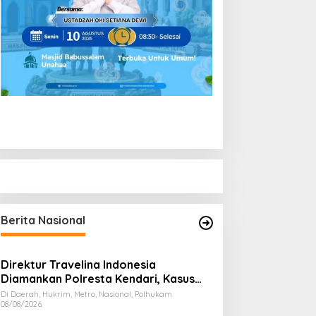
Berita Nasional
Direktur Travelina Indonesia
Diamankan Polresta Kendari, Kasus
Penelantaran Jemaah Umrah Masuk
Di Daerah, Hukrim, Metro, Nasional, Polhukam
08/08/2026
Babak Baru