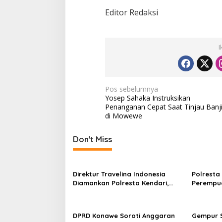
Editor Redaksi
I
N
Pos sebelumnya
Yosep Sahaka Instruksikan
a
Penanganan Cepat Saat Tinjau Banji
v
di Mowewe
i
Don't Miss
g
a
s
Direktur Travelina Indonesia
Polresta
Diamankan Polresta Kendari,
Perempua
i
Kasus Penelantaran Jemaah
Proyek, 
p
Umrah Masuk Babak Baru
Juta
o
DPRD Konawe Soroti Anggaran
Gempur S