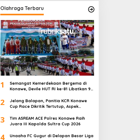
Olahraga Terbaru
1
Semangat Kemerdekaan Bergema di
Konawe, Devile HUT RI ke-81 Libatkan 98
Barisan
2
Jelang Balapan, Panitia KCR Konawe
Cup Race Dikritik Tertutup, Aspek
Keselamatan Dipertanyakan
3
Tim ASREAM ACE Polres Konawe Raih
Juara III Kapolda Sultra Cup 2026
4
Unaaha FC Gugur di Delapan Besar Liga