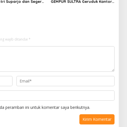
stri Suparjo dan Segera
GEMPUR SULTRA Geruduk Kantor
ersangka Kasus Tambang
Fajar S Tanawali dan PT
Tadisangka, Siap Kuasai Lahan
Puuwatu
ng wajib ditandai
*
da peramban ini untuk komentar saya berikutnya.