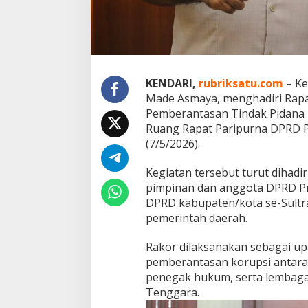
a
w
e
T
e
k
a
KENDARI,
rubriksatu.com
– Ke
n
Made Asmaya, menghadiri Rapa
k
Pemberantasan Tindak Pidana K
a
Ruang Rapat Paripurna DPRD P
n
I
(7/5/2026).
n
t
Kegiatan tersebut turut dihadi
e
pimpinan dan anggota DPRD Pr
g
DPRD kabupaten/kota se-Sultra
r
i
pemerintah daerah.
t
a
Rakor dilaksanakan sebagai u
s
pemberantasan korupsi antara p
P
penegak hukum, serta lembaga
e
n
Tenggara.
y