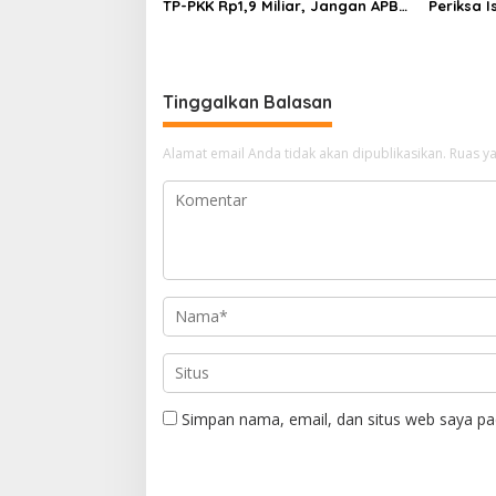
TP-PKK Rp1,9 Miliar, Jangan APBD
Periksa I
s
Habis untuk Perjalanan Dinas
Tahan T
Ilegal
Tinggalkan Balasan
Alamat email Anda tidak akan dipublikasikan.
Ruas ya
Simpan nama, email, dan situs web saya pa