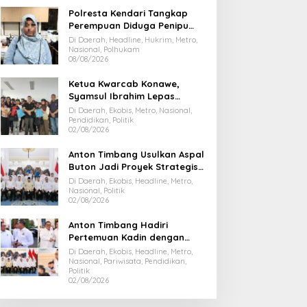
Polresta Kendari Tangkap
Perempuan Diduga Penipu
Proyek, Korban Rugi Rp588,1
Di Daerah, Headline, Hukrim, Metro,
Juta
Nasional, Polhukam
08/08/2026
Ketua Kwarcab Konawe,
Syamsul Ibrahim Lepas
Kontingen Jamnas XII 2026
Di Daerah, Ekobis, Metro, Nasional,
Pendidikan, Politik
02/08/2026
Anton Timbang Usulkan Aspal
Buton Jadi Proyek Strategis
Nasional
Di Daerah, Ekobis, Headline, Metro,
Nasional, Politik
02/08/2026
Anton Timbang Hadiri
Pertemuan Kadin dengan
Presiden Prabowo, Bawa Misi
Di Daerah, Ekobis, Headline, Metro,
Majukan Ekonomi Sultra
Nasional, Pariwisata, Pendidikan,
Politik
02/08/2026