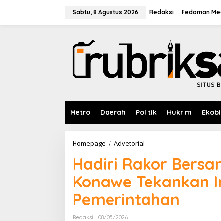
L
e
Sabtu, 8 Agustus 2026
Redaksi
Pedoman Med
w
a
t
i
k
e
k
o
n
t
e
Metro
Daerah
Politik
Hukrim
Ekobi
n
Homepage
/
Advetorial
H
a
Hadiri Rakor Bers
d
i
Konawe Tekankan I
r
i
Pemerintahan
R
a
k
Redaksi
08/05/2026