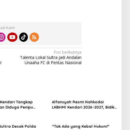
kuti Kami
Pos berikutnya
Talenta Lokal Sultra jadi Andalan
r
Unaaha FC di Pentas Nasional
 Kendari Tangkap
Alfansyah Resmi Nahkodai
n Diduga Penipu
LKBHMI Kendari 2026–2027, Bidik
Korban Rugi Rp588,1
Penguatan Advokasi Hukum
ultra Desak Polda
“Tak Ada yang Kebal Hukum!”