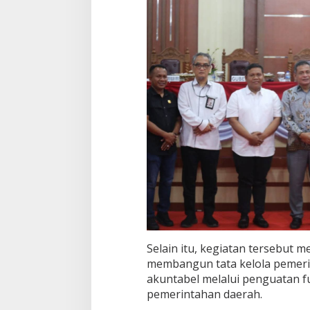
e
l
e
n
g
g
a
r
a
P
e
m
e
r
i
n
t
a
h
a
Selain itu, kegiatan tersebut m
n
membangun tata kelola pemerin
akuntabel melalui penguatan f
pemerintahan daerah.