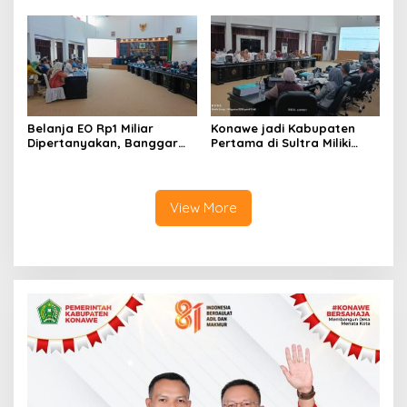
Kasus Tambang Ilegal
Tanawali dan PT
Tadisangka, Siap Kuasai
Lahan Puuwatu
Belanja EO Rp1 Miliar
Konawe jadi Kabupaten
Dipertanyakan, Banggar
Pertama di Sultra Miliki
Minta Anggaran Dinas
Aplikasi Perpustakaan
Pariwisata Konawe
Digital, DPRD Restui
Dirasionalisasi
Anggaran Rp200 Juta
View More