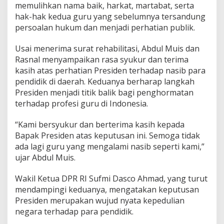
memulihkan nama baik, harkat, martabat, serta
u
hak-hak kedua guru yang sebelumnya tersandung
w
u
persoalan hukum dan menjadi perhatian publik.
U
t
Usai menerima surat rehabilitasi, Abdul Muis dan
a
Rasnal menyampaikan rasa syukur dan terima
r
kasih atas perhatian Presiden terhadap nasib para
a
,
pendidik di daerah. Keduanya berharap langkah
S
Presiden menjadi titik balik bagi penghormatan
i
terhadap profesi guru di Indonesia.
m
b
“Kami bersyukur dan berterima kasih kepada
o
l
Bapak Presiden atas keputusan ini. Semoga tidak
K
ada lagi guru yang mengalami nasib seperti kami,”
e
ujar Abdul Muis.
a
d
Wakil Ketua DPR RI Sufmi Dasco Ahmad, yang turut
i
l
mendampingi keduanya, mengatakan keputusan
a
Presiden merupakan wujud nyata kepedulian
n
negara terhadap para pendidik.
b
a