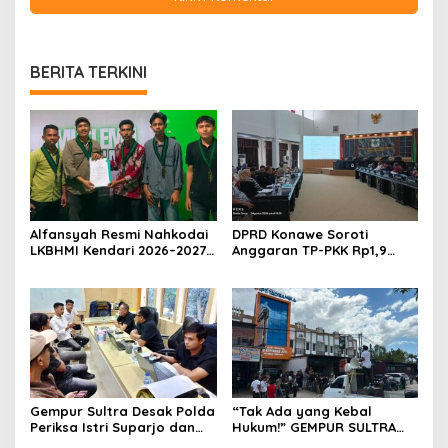
BERITA TERKINI
Alfansyah Resmi Nahkodai
DPRD Konawe Soroti
LKBHMI Kendari 2026–2027,
Anggaran TP-PKK Rp1,9
Bidik Penguatan Advokasi
Miliar, Jangan APBD Habis
Hukum
untuk Perjalanan Dinas
Gempur Sultra Desak Polda
“Tak Ada yang Kebal
Periksa Istri Suparjo dan
Hukum!” GEMPUR SULTRA
Segera Tahan Tersangka
Geruduk Kantor Fajar S