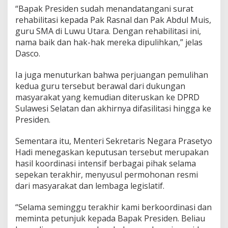
“Bapak Presiden sudah menandatangani surat
g
i
rehabilitasi kepada Pak Rasnal dan Pak Abdul Muis,
P
guru SMA di Luwu Utara. Dengan rehabilitasi ini,
e
nama baik dan hak-hak mereka dipulihkan,” jelas
n
Dasco.
d
i
d
Ia juga menuturkan bahwa perjuangan pemulihan
i
kedua guru tersebut berawal dari dukungan
k
masyarakat yang kemudian diteruskan ke DPRD
Sulawesi Selatan dan akhirnya difasilitasi hingga ke
Presiden.
Sementara itu, Menteri Sekretaris Negara Prasetyo
Hadi menegaskan keputusan tersebut merupakan
hasil koordinasi intensif berbagai pihak selama
sepekan terakhir, menyusul permohonan resmi
dari masyarakat dan lembaga legislatif.
“Selama seminggu terakhir kami berkoordinasi dan
meminta petunjuk kepada Bapak Presiden. Beliau