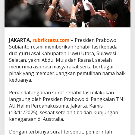
R
e
h
a
b
i
l
JAKARTA,
rubriksatu.com
– Presiden Prabowo
i
Subianto resmi memberikan rehabilitasi kepada
t
a
dua guru asal Kabupaten Luwu Utara, Sulawesi
s
Selatan, yakni Abdul Muis dan Rasnal, setelah
i
menerima aspirasi masyarakat serta berbagai
u
pihak yang memperjuangkan pemulihan nama baik
n
keduanya.
t
u
k
Penandatanganan surat rehabilitasi dilakukan
D
langsung oleh Presiden Prabowo di Pangkalan TNI
u
AU Halim Perdanakusuma, Jakarta, Kamis
a
(13/11/2025), sesaat setelah tiba dari kunjungan
G
u
kenegaraan di Australia.
r
u
Dengan terbitnya surat tersebut, pemerintah
L