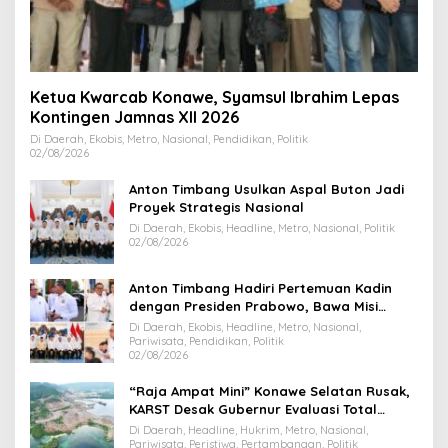
Ketua Kwarcab Konawe, Syamsul Ibrahim Lepas
Kontingen Jamnas XII 2026
Di Daerah, Ekobis, Metro, Nasional, Pendidikan, Politik
02/08/2026
Anton Timbang Usulkan Aspal Buton Jadi
Proyek Strategis Nasional
Di Daerah, Ekobis, Headline, Metro, Nasional, Politik
02/08/2026
Anton Timbang Hadiri Pertemuan Kadin
dengan Presiden Prabowo, Bawa Misi
Majukan Ekonomi Sultra
Di Daerah, Ekobis, Headline, Metro, Nasional,
Pariwisata, Pendidikan, Politik
02/08/2026
“Raja Ampat Mini” Konawe Selatan Rusak,
KARST Desak Gubernur Evaluasi Total
Dispar Sultra
Di Daerah, Headline, Hukrim, Metro, Nasional,
Pariwisata, Peristiwa, Pertambangan, Politik