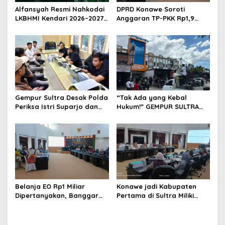
s
Alfansyah Resmi Nahkodai
DPRD Konawe Soroti
LKBHMI Kendari 2026–2027,
Anggaran TP-PKK Rp1,9
Bidik Penguatan Advokasi
Miliar, Jangan APBD Habis
Hukum
untuk Perjalanan Dinas
Gempur Sultra Desak Polda
“Tak Ada yang Kebal
Periksa Istri Suparjo dan
Hukum!” GEMPUR SULTRA
Segera Tahan Tersangka
Geruduk Kantor Fajar S
Kasus Tambang Ilegal
Tanawali dan PT
Tadisangka, Siap Kuasai
Lahan Puuwatu
Belanja EO Rp1 Miliar
Konawe jadi Kabupaten
Dipertanyakan, Banggar
Pertama di Sultra Miliki
Minta Anggaran Dinas
Aplikasi Perpustakaan
Pariwisata Konawe
Digital, DPRD Restui
Dirasionalisasi
Anggaran Rp200 Juta