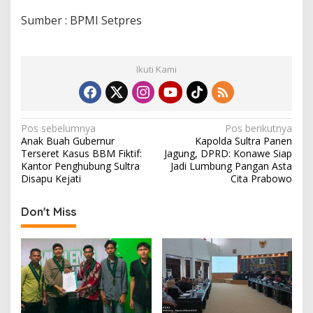
Sumber : BPMI Setpres
Ikuti Kami
N
Pos sebelumnya
Pos berikutnya
Anak Buah Gubernur
Kapolda Sultra Panen
a
Terseret Kasus BBM Fiktif:
Jagung, DPRD: Konawe Siap
v
Kantor Penghubung Sultra
Jadi Lumbung Pangan Asta
Disapu Kejati
Cita Prabowo
i
g
Don't Miss
a
s
i
p
o