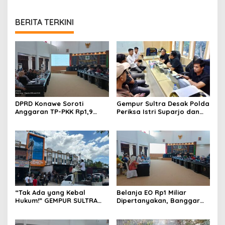
BERITA TERKINI
DPRD Konawe Soroti
Gempur Sultra Desak Polda
Anggaran TP-PKK Rp1,9
Periksa Istri Suparjo dan
Miliar, Jangan APBD Habis
Segera Tahan Tersangka
untuk Perjalanan Dinas
Kasus Tambang Ilegal
“Tak Ada yang Kebal
Belanja EO Rp1 Miliar
Hukum!” GEMPUR SULTRA
Dipertanyakan, Banggar
Geruduk Kantor Fajar S
Minta Anggaran Dinas
Tanawali dan PT
Pariwisata Konawe
Tadisangka, Siap Kuasai
Dirasionalisasi