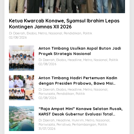
Ketua Kwarcab Konawe, Syamsul Ibrahim Lepas
Kontingen Jamnas XII 2026
Di Daerah, Ekobis, Metro, Nasional, Pendidikan, Politik
02/08/2026
Anton Timbang Usulkan Aspal Buton Jadi
Proyek Strategis Nasional
Di Daerah, Ekobis, Headline, Metro, Nasional, Politik
02/08/2026
Anton Timbang Hadiri Pertemuan Kadin
dengan Presiden Prabowo, Bawa Misi
Majukan Ekonomi Sultra
Di Daerah, Ekobis, Headline, Metro, Nasional,
Pariwisata, Pendidikan, Politik
02/08/2026
“Raja Ampat Mini” Konawe Selatan Rusak,
KARST Desak Gubernur Evaluasi Total
Dispar Sultra
Di Daerah, Headline, Hukrim, Metro, Nasional,
Pariwisata, Peristiwa, Pertambangan, Politik
31/07/2026