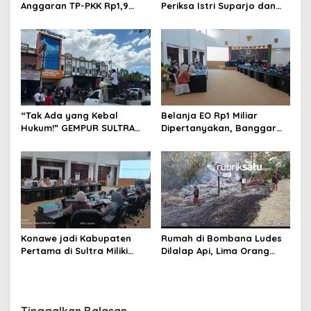
Anggaran TP-PKK Rp1,9
Periksa Istri Suparjo dan
Miliar, Jangan APBD Habis
Segera Tahan Tersangka
untuk Perjalanan Dinas
Kasus Tambang Ilegal
“Tak Ada yang Kebal
Belanja EO Rp1 Miliar
Hukum!” GEMPUR SULTRA
Dipertanyakan, Banggar
Geruduk Kantor Fajar S
Minta Anggaran Dinas
Tanawali dan PT
Pariwisata Konawe
Tadisangka, Siap Kuasai
Dirasionalisasi
Lahan Puuwatu
Konawe jadi Kabupaten
Rumah di Bombana Ludes
Pertama di Sultra Miliki
Dilalap Api, Lima Orang
Aplikasi Perpustakaan
Satu Keluarga Meninggal
Digital, DPRD Restui
Dunia
Anggaran Rp200 Juta
Tinggalkan Balasan