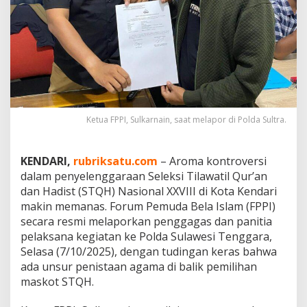
T
Q
H
N
a
s
i
o
n
a
Ketua FPPI, Sulkarnain, saat melapor di Polda Sultra.
l
k
e
KENDARI,
rubriksatu.com
– Aroma kontroversi
P
dalam penyelenggaraan Seleksi Tilawatil Qur’an
o
dan Hadist (STQH) Nasional XXVIII di Kota Kendari
l
makin memanas. Forum Pemuda Bela Islam (FPPI)
d
a
secara resmi melaporkan penggagas dan panitia
S
pelaksana kegiatan ke Polda Sulawesi Tenggara,
u
Selasa (7/10/2025), dengan tudingan keras bahwa
l
ada unsur penistaan agama di balik pemilihan
t
r
maskot STQH.
a
: