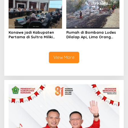
Lahan Puuwatu
Konawe jadi Kabupaten
Rumah di Bombana Ludes
Pertama di Sultra Miliki
Dilalap Api, Lima Orang
Aplikasi Perpustakaan
Satu Keluarga Meninggal
Digital, DPRD Restui
Dunia
Anggaran Rp200 Juta
View More