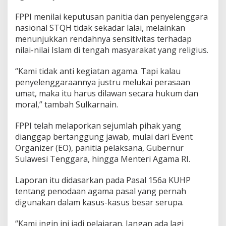
n
FPPI menilai keputusan panitia dan penyelenggara
I
s
nasional STQH tidak sekadar lalai, melainkan
l
menunjukkan rendahnya sensitivitas terhadap
a
nilai-nilai Islam di tengah masyarakat yang religius.
m
“Kami tidak anti kegiatan agama. Tapi kalau
penyelenggaraannya justru melukai perasaan
umat, maka itu harus dilawan secara hukum dan
moral,” tambah Sulkarnain.
FPPI telah melaporkan sejumlah pihak yang
dianggap bertanggung jawab, mulai dari Event
Organizer (EO), panitia pelaksana, Gubernur
Sulawesi Tenggara, hingga Menteri Agama RI.
Laporan itu didasarkan pada Pasal 156a KUHP
tentang penodaan agama pasal yang pernah
digunakan dalam kasus-kasus besar serupa.
“Kami ingin ini jadi pelajaran. Jangan ada lagi