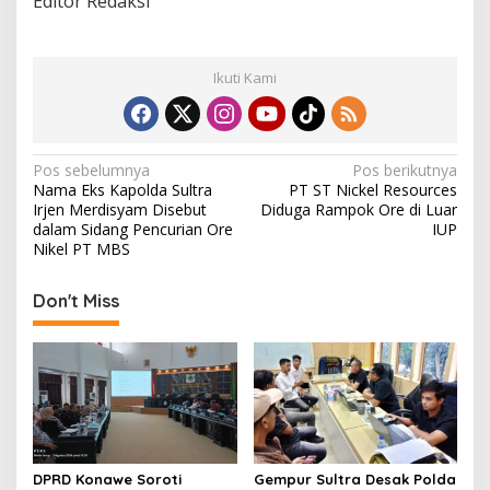
Editor Redaksi
Ikuti Kami
N
Pos sebelumnya
Pos berikutnya
Nama Eks Kapolda Sultra
PT ST Nickel Resources
a
Irjen Merdisyam Disebut
Diduga Rampok Ore di Luar
v
dalam Sidang Pencurian Ore
IUP
Nikel PT MBS
i
g
Don't Miss
a
s
i
p
o
s
DPRD Konawe Soroti
Gempur Sultra Desak Polda