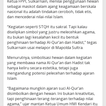
Ketua FPPI, Sulkarnain, menilai penggunaan hewan
M
sebagai maskot dalam ajang keagamaan berskala
a
nasional itu adalah tindakan ceroboh, tidak etis,
s
k
dan mencederai nilai-nilai Islam.
o
t
“Kegiatan seperti STQH itu sakral. Tapi kalau
H
diselipkan simbol yang justru melecehkan agama,
e
itu bukan lagi kesalahan kecil itu bentuk
w
a
penghinaan terhadap Al-Qur’an dan Hadist,” tegas
n
Sulkarnain usai melapor di Mapolda Sultra.
D
i
Menurutnya, simbolisasi hewan dalam kegiatan
n
yang membawa nama Al-Qur’an dan Hadist tak
i
l
hanya keliru secara estetika, tetapi juga
a
mengandung potensi pelecehan terhadap ajaran
i
Islam.
L
e
“Bagaimana mungkin ajaran suci Al-Qur’an
c
e
disimbolkan dengan hewan. Ini bukan kreativitas,
h
tapi penghinaan terang-terangan terhadap nilai
k
agama,” ujar mantan Ketua Umum HMI Kendari itu.
a