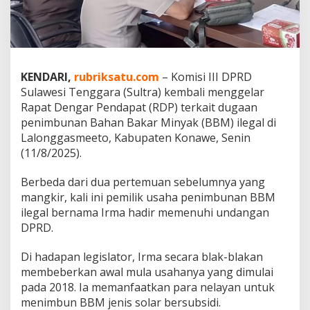
o
n
g
g
a
s
KENDARI,
rubriksatu.com
– Komisi III DPRD
m
Sulawesi Tenggara (Sultra) kembali menggelar
e
Rapat Dengar Pendapat (RDP) terkait dugaan
e
t
penimbunan Bahan Bakar Minyak (BBM) ilegal di
o
Lalonggasmeeto, Kabupaten Konawe, Senin
A
(11/8/2025).
k
u
Berbeda dari dua pertemuan sebelumnya yang
i
U
mangkir, kali ini pemilik usaha penimbunan BBM
s
ilegal bernama Irma hadir memenuhi undangan
a
DPRD.
h
a
Di hadapan legislator, Irma secara blak-blakan
S
e
membeberkan awal mula usahanya yang dimulai
j
pada 2018. Ia memanfaatkan para nelayan untuk
a
menimbun BBM jenis solar bersubsidi.
k