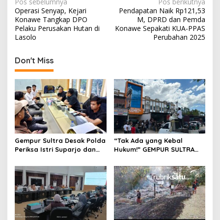
N
Pos sebelumnya
Pos berikutnya
Operasi Senyap, Kejari
Pendapatan Naik Rp121,53
a
Konawe Tangkap DPO
M, DPRD dan Pemda
v
Pelaku Perusakan Hutan di
Konawe Sepakati KUA-PPAS
Lasolo
Perubahan 2025
i
g
Don't Miss
a
s
i
p
o
s
Gempur Sultra Desak Polda
“Tak Ada yang Kebal
Periksa Istri Suparjo dan
Hukum!” GEMPUR SULTRA
Segera Tahan Tersangka
Geruduk Kantor Fajar S
Kasus Tambang Ilegal
Tanawali dan PT
Tadisangka, Siap Kuasai
Lahan Puuwatu