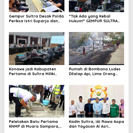
Gempur Sultra Desak Polda
“Tak Ada yang Kebal
Periksa Istri Suparjo dan
Hukum!” GEMPUR SULTRA
Segera Tahan Tersangka
Geruduk Kantor Fajar S
Kasus Tambang Ilegal
Tanawali dan PT
Tadisangka, Siap Kuasai
Lahan Puuwatu
Konawe jadi Kabupaten
Rumah di Bombana Ludes
Pertama di Sultra Miliki
Dilalap Api, Lima Orang
Aplikasi Perpustakaan
Satu Keluarga Meninggal
Digital, DPRD Restui
Dunia
Anggaran Rp200 Juta
Peletakan Batu Pertama
Kadin Sultra, IAI Rawa Aopa
KNMP di Muara Sampara,
dan Yayasan Al Asri
Wabup Konawe Ajak Desa
Bersinergi Cetak Lulusan