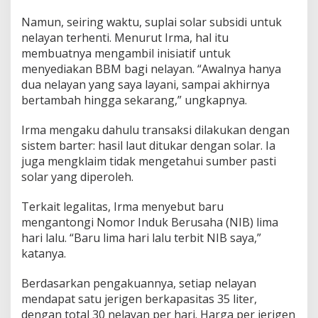
2
Namun, seiring waktu, suplai solar subsidi untuk
0
1
nelayan terhenti. Menurut Irma, hal itu
8
membuatnya mengambil inisiatif untuk
,
menyediakan BBM bagi nelayan. “Awalnya hanya
B
dua nelayan yang saya layani, sampai akhirnya
a
bertambah hingga sekarang,” ungkapnya.
r
u
K
Irma mengaku dahulu transaksi dilakukan dengan
a
sistem barter: hasil laut ditukar dengan solar. Ia
n
juga mengklaim tidak mengetahui sumber pasti
t
solar yang diperoleh.
o
n
g
Terkait legalitas, Irma menyebut baru
i
mengantongi Nomor Induk Berusaha (NIB) lima
N
hari lalu. “Baru lima hari lalu terbit NIB saya,”
I
katanya.
B
5
H
Berdasarkan pengakuannya, setiap nelayan
a
mendapat satu jerigen berkapasitas 35 liter,
r
dengan total 30 nelayan per hari. Harga per jerigen
i