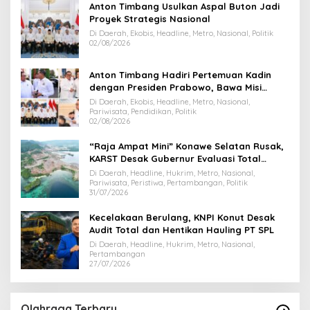
Anton Timbang Usulkan Aspal Buton Jadi
Proyek Strategis Nasional
Di Daerah, Ekobis, Headline, Metro, Nasional, Politik
02/08/2026
Anton Timbang Hadiri Pertemuan Kadin
dengan Presiden Prabowo, Bawa Misi
Majukan Ekonomi Sultra
Di Daerah, Ekobis, Headline, Metro, Nasional,
Pariwisata, Pendidikan, Politik
02/08/2026
“Raja Ampat Mini” Konawe Selatan Rusak,
KARST Desak Gubernur Evaluasi Total
Dispar Sultra
Di Daerah, Headline, Hukrim, Metro, Nasional,
Pariwisata, Peristiwa, Pertambangan, Politik
31/07/2026
Kecelakaan Berulang, KNPI Konut Desak
Audit Total dan Hentikan Hauling PT SPL
Di Daerah, Headline, Hukrim, Metro, Nasional,
Pertambangan
27/07/2026
Olahraga Terbaru