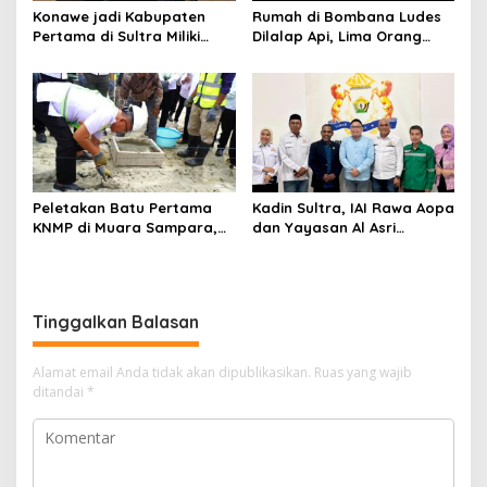
Konawe jadi Kabupaten
Rumah di Bombana Ludes
Pertama di Sultra Miliki
Dilalap Api, Lima Orang
Aplikasi Perpustakaan
Satu Keluarga Meninggal
Digital, DPRD Restui
Dunia
Anggaran Rp200 Juta
Peletakan Batu Pertama
Kadin Sultra, IAI Rawa Aopa
KNMP di Muara Sampara,
dan Yayasan Al Asri
Wabup Konawe Ajak Desa
Bersinergi Cetak Lulusan
Jemput Program Pusat
Siap Kerja
Tinggalkan Balasan
Alamat email Anda tidak akan dipublikasikan.
Ruas yang wajib
ditandai
*