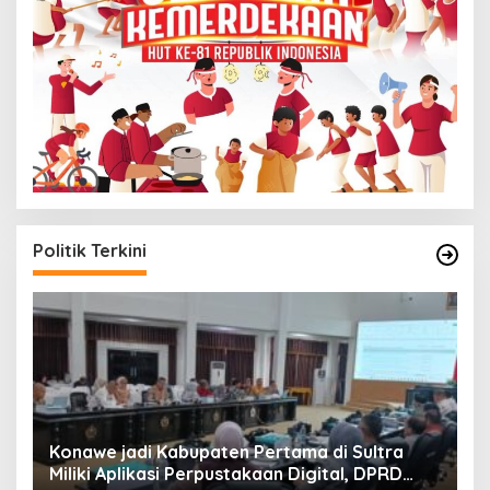
Politik Terkini
S
Konawe jadi Kabupaten Pertama di Sultra
K
Miliki Aplikasi Perpustakaan Digital, DPRD
B
Di