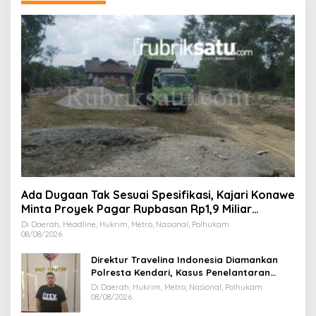
Ada Dugaan Tak Sesuai Spesifikasi, Kajari Konawe
Minta Proyek Pagar Rupbasan Rp1,9 Miliar
Dihentikan
Di Daerah, Headline, Hukrim, Metro, Nasional, Polhukam
08/08/2026
Direktur Travelina Indonesia Diamankan
Polresta Kendari, Kasus Penelantaran
Jemaah Umrah Masuk Babak Baru
Di Daerah, Hukrim, Metro, Nasional, Polhukam
08/08/2026