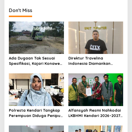
i
g
Don't Miss
a
s
i
p
o
s
Ada Dugaan Tak Sesuai
Direktur Travelina
Spesifikasi, Kajari Konawe
Indonesia Diamankan
Minta Proyek Pagar
Polresta Kendari, Kasus
Rupbasan Rp1,9 Miliar
Penelantaran Jemaah
Dihentikan
Umrah Masuk Babak Baru
Polresta Kendari Tangkap
Alfansyah Resmi Nahkodai
Perempuan Diduga Penipu
LKBHMI Kendari 2026–2027,
Proyek, Korban Rugi
Bidik Penguatan Advokasi
Rp588,1 Juta
Hukum