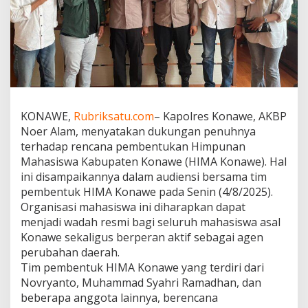
e
D
i
d
u
k
u
n
g
KONAWE,
Rubriksatu.com
– Kapolres Konawe, AKBP
P
Noer Alam, menyatakan dukungan penuhnya
e
n
terhadap rencana pembentukan Himpunan
u
Mahasiswa Kabupaten Konawe (HIMA Konawe). Hal
h
ini disampaikannya dalam audiensi bersama tim
K
pembentuk HIMA Konawe pada Senin (4/8/2025).
a
Organisasi mahasiswa ini diharapkan dapat
p
o
menjadi wadah resmi bagi seluruh mahasiswa asal
l
Konawe sekaligus berperan aktif sebagai agen
r
perubahan daerah.
e
Tim pembentuk HIMA Konawe yang terdiri dari
s
,
Novryanto, Muhammad Syahri Ramadhan, dan
M
beberapa anggota lainnya, berencana
a