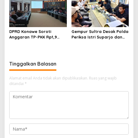
DPRD Konawe Soroti
Gempur Sultra Desak Polda
Anggaran TP-PKK Rp1,9
Periksa Istri Suparjo dan
Miliar, Jangan APBD Habis
Segera Tahan Tersangka
untuk Perjalanan Dinas
Kasus Tambang Ilegal
Tinggalkan Balasan
Alamat email Anda tidak akan dipublikasikan.
Ruas yang wajib
ditandai
*