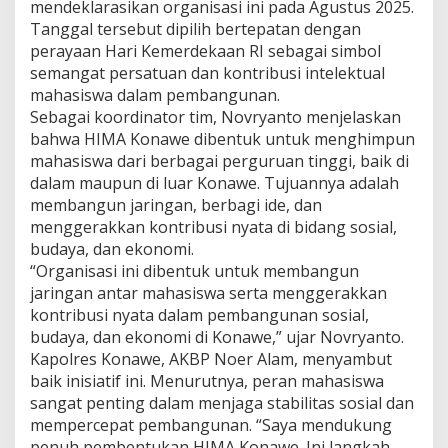
mendeklarasikan organisasi ini pada Agustus 2025.
h
Tanggal tersebut dipilih bertepatan dengan
a
perayaan Hari Kemerdekaan RI sebagai simbol
s
i
semangat persatuan dan kontribusi intelektual
s
mahasiswa dalam pembangunan.
w
Sebagai koordinator tim, Novryanto menjelaskan
a
bahwa HIMA Konawe dibentuk untuk menghimpun
D
i
mahasiswa dari berbagai perguruan tinggi, baik di
h
dalam maupun di luar Konawe. Tujuannya adalah
a
membangun jaringan, berbagi ide, dan
r
menggerakkan kontribusi nyata di bidang sosial,
a
budaya, dan ekonomi.
p
k
“Organisasi ini dibentuk untuk membangun
a
jaringan antar mahasiswa serta menggerakkan
n
kontribusi nyata dalam pembangunan sosial,
J
budaya, dan ekonomi di Konawe,” ujar Novryanto.
a
d
Kapolres Konawe, AKBP Noer Alam, menyambut
i
baik inisiatif ini. Menurutnya, peran mahasiswa
A
sangat penting dalam menjaga stabilitas sosial dan
g
mempercepat pembangunan. “Saya mendukung
e
penuh pembentukan HIMA Konawe. Ini langkah
n