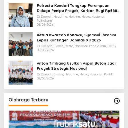
Polresta Kendari Tangkap Perempuan
Diduga Penipu Proyek, Korban Rugi Rp588,1
Juta
Di Daerah, Headline, Hukrim, Metro, Nasional,
Polhukam
08/08/2026
Ketua Kwarcab Konawe, Syamsul Ibrahim
Lepas Kontingen Jamnas XII 2026
Di Daerah, Ekobis, Metro, Nasional, Pendidikan, Politik
02/08/2026
Anton Timbang Usulkan Aspal Buton Jadi
Proyek Strategis Nasional
Di Daerah, Ekobis, Headline, Metro, Nasional, Politik
02/08/2026
Olahraga Terbaru