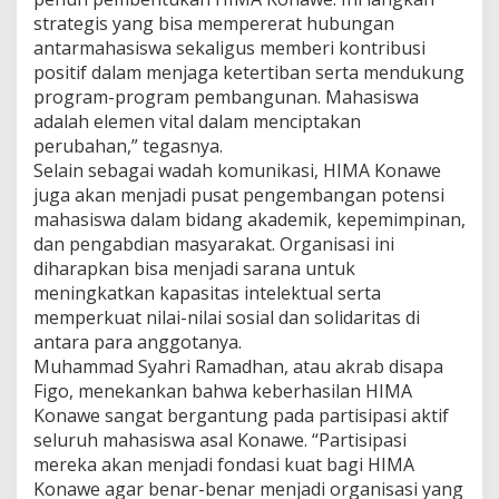
P
strategis yang bisa mempererat hubungan
e
antarmahasiswa sekaligus memberi kontribusi
r
positif dalam menjaga ketertiban serta mendukung
u
program-program pembangunan. Mahasiswa
b
a
adalah elemen vital dalam menciptakan
h
perubahan,” tegasnya.
a
Selain sebagai wadah komunikasi, HIMA Konawe
n
juga akan menjadi pusat pengembangan potensi
mahasiswa dalam bidang akademik, kepemimpinan,
dan pengabdian masyarakat. Organisasi ini
diharapkan bisa menjadi sarana untuk
meningkatkan kapasitas intelektual serta
memperkuat nilai-nilai sosial dan solidaritas di
antara para anggotanya.
Muhammad Syahri Ramadhan, atau akrab disapa
Figo, menekankan bahwa keberhasilan HIMA
Konawe sangat bergantung pada partisipasi aktif
seluruh mahasiswa asal Konawe. “Partisipasi
mereka akan menjadi fondasi kuat bagi HIMA
Konawe agar benar-benar menjadi organisasi yang