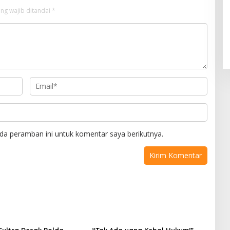
ng wajib ditandai
*
da peramban ini untuk komentar saya berikutnya.
ultra Desak Polda
“Tak Ada yang Kebal Hukum!”