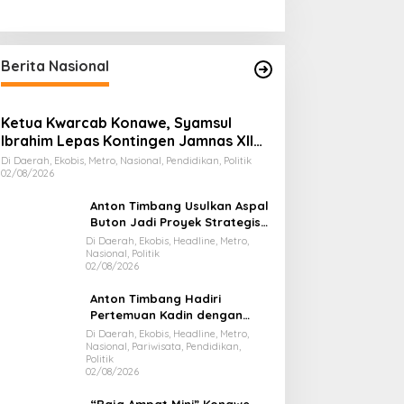
Berita Nasional
Ketua Kwarcab Konawe, Syamsul
Ibrahim Lepas Kontingen Jamnas XII
2026
Di Daerah, Ekobis, Metro, Nasional, Pendidikan, Politik
02/08/2026
Anton Timbang Usulkan Aspal
Buton Jadi Proyek Strategis
Nasional
Di Daerah, Ekobis, Headline, Metro,
Nasional, Politik
02/08/2026
Anton Timbang Hadiri
Pertemuan Kadin dengan
Presiden Prabowo, Bawa Misi
Di Daerah, Ekobis, Headline, Metro,
Nasional, Pariwisata, Pendidikan,
Majukan Ekonomi Sultra
Politik
02/08/2026