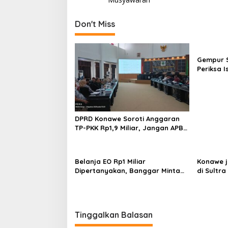
v
i
Don't Miss
g
a
s
Gempur S
Periksa I
i
Tahan T
p
Ilegal
o
s
DPRD Konawe Soroti Anggaran
TP-PKK Rp1,9 Miliar, Jangan APBD
Habis untuk Perjalanan Dinas
Belanja EO Rp1 Miliar
Konawe j
Dipertanyakan, Banggar Minta
di Sultra 
Anggaran Dinas Pariwisata
Perpusta
Konawe Dirasionalisasi
Restui A
Tinggalkan Balasan