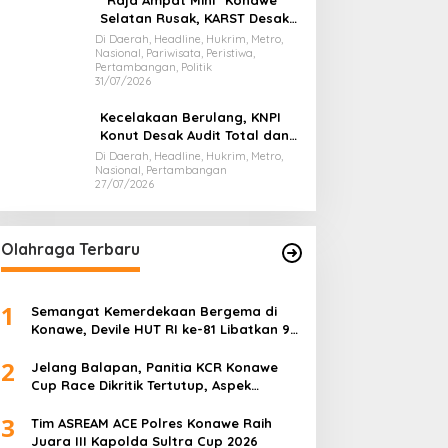
“Raja Ampat Mini” Konawe
Selatan Rusak, KARST Desak
Gubernur Evaluasi Total
Di Daerah, Headline, Hukrim, Metro,
Nasional, Pariwisata, Peristiwa,
Dispar Sultra
Pertambangan, Politik
31/07/2026
Kecelakaan Berulang, KNPI
Konut Desak Audit Total dan
Hentikan Hauling PT SPL
Di Daerah, Headline, Hukrim, Metro,
Nasional, Pertambangan
27/07/2026
Olahraga Terbaru
1
Semangat Kemerdekaan Bergema di
Konawe, Devile HUT RI ke-81 Libatkan 98
Barisan
2
Jelang Balapan, Panitia KCR Konawe
Cup Race Dikritik Tertutup, Aspek
Keselamatan Dipertanyakan
3
Tim ASREAM ACE Polres Konawe Raih
Juara III Kapolda Sultra Cup 2026