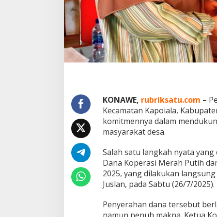
a
n
K
e
t
a
h
a
n
a
n
P
KONAWE,
rubriksatu.com
–
Pe
a
Kecamatan Kapoiala, Kabupate
n
komitmennya dalam mendukun
g
masyarakat desa.
a
n
T
Salah satu langkah nyata yang
a
Dana Koperasi Merah Putih d
n
2025, yang dilakukan langsung 
p
Juslan, pada Sabtu (26/7/2025).
a
B
u
Penyerahan dana tersebut ber
n
namun penuh makna. Ketua Kop