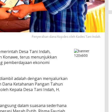
Penyerahan dana Kopdes oleh Kades Tani Indah.
merintah Desa Tani Indah,
n Konawe, terus menunjukkan
g pemberdayaan ekonomi
 diambil adalah dengan menyalurkan
an Dana Ketahanan Pangan Tahun
oleh Kepala Desa Tani Indah, H.
langsung dalam suasana sederhana
erasi Merah Putih, Risma Fauziah,