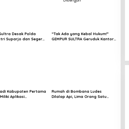
ultra Desak Polda
“Tak Ada yang Kebal Hukum!”
stri Suparjo dan Segera
GEMPUR SULTRA Geruduk Kantor
ersangka Kasus Tambang
Fajar S Tanawali dan PT
Tadisangka, Siap Kuasai Lahan
Puuwatu
adi Kabupaten Pertama
Rumah di Bombana Ludes
Miliki Aplikasi
Dilalap Api, Lima Orang Satu
kaan Digital, DPRD
Keluarga Meninggal Dunia
nggaran Rp200 Juta