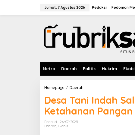
L
e
Jumat, 7 Agustus 2026
Redaksi
Pedoman Med
w
a
t
i
k
e
k
o
n
t
e
Metro
Daerah
Politik
Hukrim
Ekobi
n
Homepage
/
Daerah
D
e
Desa Tani Indah Sa
s
a
Ketahanan Pangan
T
a
n
Redaksi
26/07/2025
i
Daerah
,
Ekobis
I