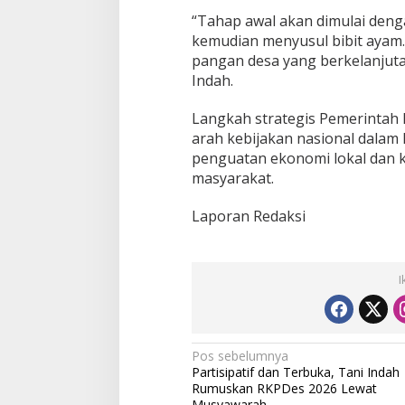
“Tahap awal akan dimulai de
kemudian menyusul bibit ayam. 
pangan desa yang berkelanjuta
Indah.
Langkah strategis Pemerintah D
arah kebijakan nasional dalam
penguatan ekonomi lokal dan 
masyarakat.
Laporan Redaksi
I
N
Pos sebelumnya
Partisipatif dan Terbuka, Tani Indah
a
Rumuskan RKPDes 2026 Lewat
Musyawarah