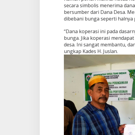
g
secara simbolis menerima dana
a
bersumber dari Dana Desa. Mena
dibebani bunga seperti halny
“Dana koperasi ini pada dasarn
bunga. Jika koperasi mendapat 
desa. Ini sangat membantu, da
ungkap Kades H. Juslan.