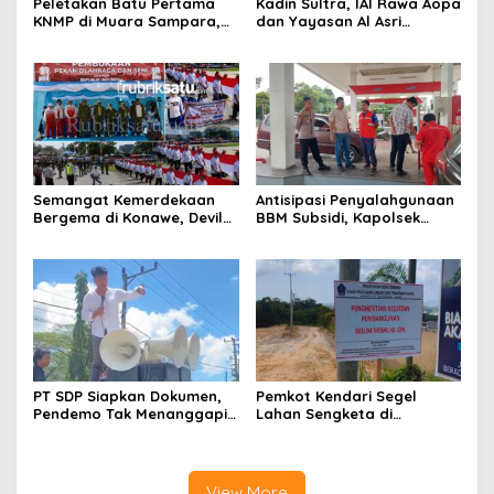
Peletakan Batu Pertama
Kadin Sultra, IAI Rawa Aopa
KNMP di Muara Sampara,
dan Yayasan Al Asri
Wabup Konawe Ajak Desa
Bersinergi Cetak Lulusan
Jemput Program Pusat
Siap Kerja
Semangat Kemerdekaan
Antisipasi Penyalahgunaan
Bergema di Konawe, Devile
BBM Subsidi, Kapolsek
HUT RI ke-81 Libatkan 98
Unaaha Cek Langsung
Barisan
Pengisian di SPBU
PT SDP Siapkan Dokumen,
Pemkot Kendari Segel
Pendemo Tak Menanggapi
Lahan Sengketa di
Tantangan Adu Data
Puuwatu, Polda Sultra
Didesak Bergerak Cepat
View More