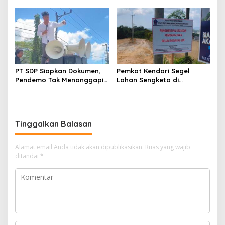
Barisan
Pengisian di SPBU
PT SDP Siapkan Dokumen,
Pemkot Kendari Segel
Pendemo Tak Menanggapi
Lahan Sengketa di
Tantangan Adu Data
Puuwatu, Polda Sultra
Didesak Bergerak Cepat
Tinggalkan Balasan
Alamat email Anda tidak akan dipublikasikan.
Ruas yang wajib
ditandai
*