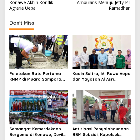
a
Konawe Akhiri Konflik
Ambulans Menuju Jetty PT
v
Agraria Uepai
Ramadhan
i
Don't Miss
g
a
s
i
p
o
Peletakan Batu Pertama
Kadin Sultra, IAI Rawa Aopa
s
KNMP di Muara Sampara,
dan Yayasan Al Asri
Wabup Konawe Ajak Desa
Bersinergi Cetak Lulusan
Jemput Program Pusat
Siap Kerja
Semangat Kemerdekaan
Antisipasi Penyalahgunaan
Bergema di Konawe, Devile
BBM Subsidi, Kapolsek
HUT RI ke-81 Libatkan 98
Unaaha Cek Langsung