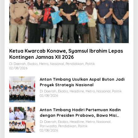
Ketua Kwarcab Konawe, Syamsul Ibrahim Lepas
Kontingen Jamnas XII 2026
Di Daerah, Ekobis, Metro, Nasional, Pendidikan, Politik
02/08/2026
Anton Timbang Usulkan Aspal Buton Jadi
Proyek Strategis Nasional
Di Daerah, Ekobis, Headline, Metro, Nasional, Politik
02/08/2026
Anton Timbang Hadiri Pertemuan Kadin
dengan Presiden Prabowo, Bawa Misi
Majukan Ekonomi Sultra
Di Daerah, Ekobis, Headline, Metro, Nasional,
Pariwisata, Pendidikan, Politik
02/08/2026