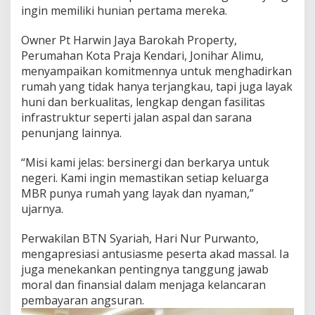
ingin memiliki hunian pertama mereka.
r
a
k
Owner Pt Harwin Jaya Barokah Property,
a
Perumahan Kota Praja Kendari, Jonihar Alimu,
t
menyampaikan komitmennya untuk menghadirkan
B
rumah yang tidak hanya terjangkau, tapi juga layak
e
r
huni dan berkualitas, lengkap dengan fasilitas
p
infrastruktur seperti jalan aspal dan sarana
e
penunjang lainnya.
n
g
“Misi kami jelas: bersinergi dan berkarya untuk
h
a
negeri. Kami ingin memastikan setiap keluarga
s
MBR punya rumah yang layak dan nyaman,”
i
ujarnya.
l
a
Perwakilan BTN Syariah, Hari Nur Purwanto,
n
R
mengapresiasi antusiasme peserta akad massal. Ia
e
juga menekankan pentingnya tanggung jawab
n
moral dan finansial dalam menjaga kelancaran
d
pembayaran angsuran.
a
h