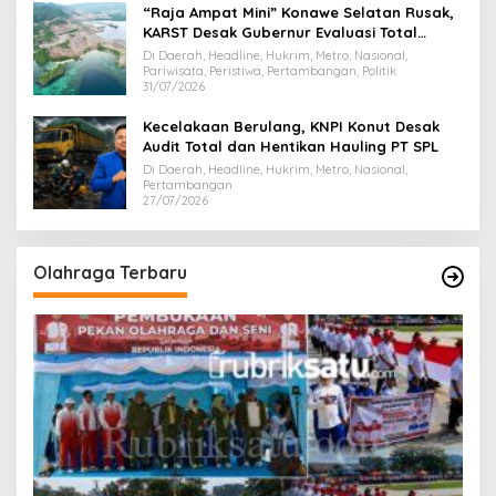
“Raja Ampat Mini” Konawe Selatan Rusak,
KARST Desak Gubernur Evaluasi Total
Dispar Sultra
Di Daerah, Headline, Hukrim, Metro, Nasional,
Pariwisata, Peristiwa, Pertambangan, Politik
31/07/2026
Kecelakaan Berulang, KNPI Konut Desak
Audit Total dan Hentikan Hauling PT SPL
Di Daerah, Headline, Hukrim, Metro, Nasional,
Pertambangan
27/07/2026
Olahraga Terbaru