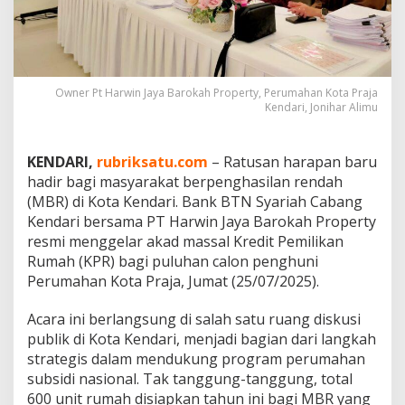
r
k
a
n
H
u
Owner Pt Harwin Jaya Barokah Property, Perumahan Kota Praja
Kendari, Jonihar Alimu
n
i
a
n
KENDARI,
rubriksatu.com
– Ratusan harapan baru
B
hadir bagi masyarakat berpenghasilan rendah
e
(MBR) di Kota Kendari. Bank BTN Syariah Cabang
r
Kendari bersama PT Harwin Jaya Barokah Property
k
a
resmi menggelar akad massal Kredit Pemilikan
h
Rumah (KPR) bagi puluhan calon penghuni
b
Perumahan Kota Praja, Jumat (25/07/2025).
a
g
Acara ini berlangsung di salah satu ruang diskusi
i
M
publik di Kota Kendari, menjadi bagian dari langkah
a
strategis dalam mendukung program perumahan
s
subsidi nasional. Tak tanggung-tanggung, total
y
600 unit rumah disiapkan tahun ini bagi MBR yang
a