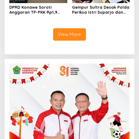
DPRD Konawe Soroti
Gempur Sultra Desak Polda
Anggaran TP-PKK Rp1,9
Periksa Istri Suparjo dan
Miliar, Jangan APBD Habis
Segera Tahan Tersangka
untuk Perjalanan Dinas
Kasus Tambang Ilegal
View More