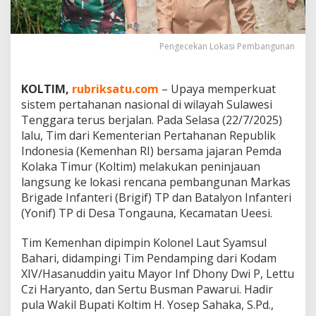
u
n
d
i
Pengecekan Lokasi Pembangunan
U
e
e
KOLTIM,
rubriksatu.com
– Upaya memperkuat
s
sistem pertahanan nasional di wilayah Sulawesi
i
Tenggara terus berjalan. Pada Selasa (22/7/2025)
K
lalu, Tim dari Kementerian Pertahanan Republik
o
l
Indonesia (Kemenhan RI) bersama jajaran Pemda
t
Kolaka Timur (Koltim) melakukan peninjauan
i
langsung ke lokasi rencana pembangunan Markas
m
Brigade Infanteri (Brigif) TP dan Batalyon Infanteri
,
P
(Yonif) TP di Desa Tongauna, Kecamatan Ueesi.
e
r
Tim Kemenhan dipimpin Kolonel Laut Syamsul
t
Bahari, didampingi Tim Pendamping dari Kodam
a
XIV/Hasanuddin yaitu Mayor Inf Dhony Dwi P, Lettu
h
a
Czi Haryanto, dan Sertu Busman Pawarui. Hadir
n
pula Wakil Bupati Koltim H. Yosep Sahaka, S.Pd.,
a