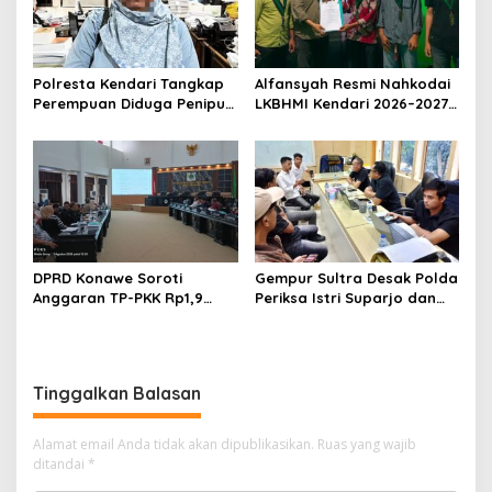
Polresta Kendari Tangkap
Alfansyah Resmi Nahkodai
Perempuan Diduga Penipu
LKBHMI Kendari 2026–2027,
Proyek, Korban Rugi
Bidik Penguatan Advokasi
Rp588,1 Juta
Hukum
DPRD Konawe Soroti
Gempur Sultra Desak Polda
Anggaran TP-PKK Rp1,9
Periksa Istri Suparjo dan
Miliar, Jangan APBD Habis
Segera Tahan Tersangka
untuk Perjalanan Dinas
Kasus Tambang Ilegal
Tinggalkan Balasan
Alamat email Anda tidak akan dipublikasikan.
Ruas yang wajib
ditandai
*