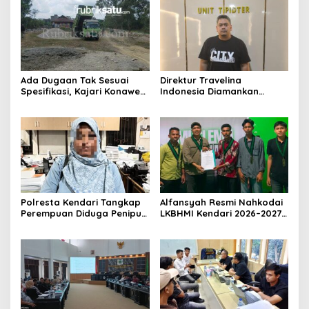
Ada Dugaan Tak Sesuai
Direktur Travelina
Spesifikasi, Kajari Konawe
Indonesia Diamankan
Minta Proyek Pagar
Polresta Kendari, Kasus
Rupbasan Rp1,9 Miliar
Penelantaran Jemaah
Dihentikan
Umrah Masuk Babak Baru
Polresta Kendari Tangkap
Alfansyah Resmi Nahkodai
Perempuan Diduga Penipu
LKBHMI Kendari 2026–2027,
Proyek, Korban Rugi
Bidik Penguatan Advokasi
Rp588,1 Juta
Hukum