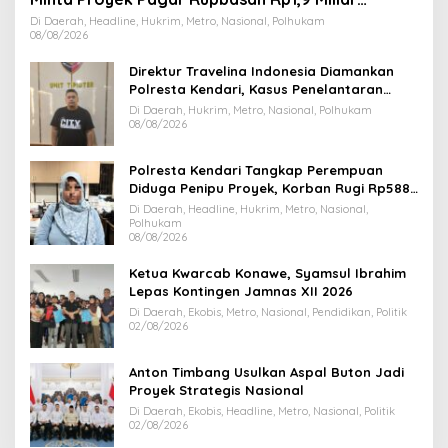
Dihentikan
Di Daerah, Headline, Hukrim, Metro, Nasional, Polhukam
08/08/2026
Direktur Travelina Indonesia Diamankan
Polresta Kendari, Kasus Penelantaran
Jemaah Umrah Masuk Babak Baru
Di Daerah, Hukrim, Metro, Nasional, Polhukam
08/08/2026
Polresta Kendari Tangkap Perempuan
Diduga Penipu Proyek, Korban Rugi Rp588,1
Juta
Di Daerah, Headline, Hukrim, Metro, Nasional,
Polhukam
08/08/2026
Ketua Kwarcab Konawe, Syamsul Ibrahim
Lepas Kontingen Jamnas XII 2026
Di Daerah, Ekobis, Metro, Nasional, Pendidikan, Politik
02/08/2026
Anton Timbang Usulkan Aspal Buton Jadi
Proyek Strategis Nasional
Di Daerah, Ekobis, Headline, Metro, Nasional, Politik
02/08/2026