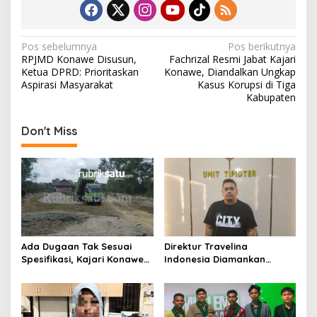
N
Pos sebelumnya
Pos berikutnya
RPJMD Konawe Disusun,
Fachrizal Resmi Jabat Kajari
a
Ketua DPRD: Prioritaskan
Konawe, Diandalkan Ungkap
v
Aspirasi Masyarakat
Kasus Korupsi di Tiga
Kabupaten
i
g
Don't Miss
a
s
i
p
o
s
Ada Dugaan Tak Sesuai
Direktur Travelina
Spesifikasi, Kajari Konawe
Indonesia Diamankan
Minta Proyek Pagar
Polresta Kendari, Kasus
Rupbasan Rp1,9 Miliar
Penelantaran Jemaah
Dihentikan
Umrah Masuk Babak Baru