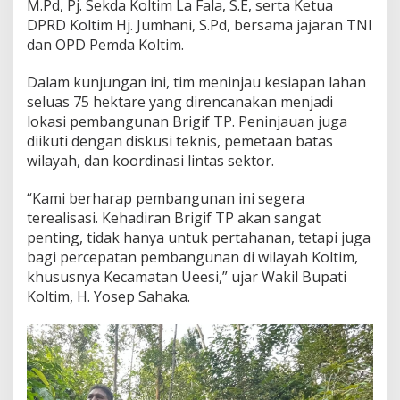
M.Pd, Pj. Sekda Koltim La Fala, S.E, serta Ketua
n
DPRD Koltim Hj. Jumhani, S.Pd, bersama jajaran TNI
M
dan OPD Pemda Koltim.
a
j
u
Dalam kunjungan ini, tim meninjau kesiapan lahan
,
seluas 75 hektare yang direncanakan menjadi
D
lokasi pembangunan Brigif TP. Peninjauan juga
a
diikuti dengan diskusi teknis, pemetaan batas
e
r
wilayah, dan koordinasi lintas sektor.
a
h
“Kami berharap pembangunan ini segera
T
terealisasi. Kehadiran Brigif TP akan sangat
u
penting, tidak hanya untuk pertahanan, tetapi juga
m
b
bagi percepatan pembangunan di wilayah Koltim,
u
khususnya Kecamatan Ueesi,” ujar Wakil Bupati
h
Koltim, H. Yosep Sahaka.